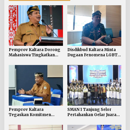
Pemprov Kaltara Dorong
Disdikbud Kaltara Minta
Mahasiswa Tingkatkan
Dugaan Fenomena LGBT
Soft Skill dan Integritas
di Kalangan Pelajar
Kampus
Disikapi dengan
Pengawasan dan
Pendampingan
Pemprov Kaltara
SMAN 1 Tanjung Selor
Tegaskan Komitmen
Pertahankan Gelar Juara
Kembangkan Sarana dan
LCC Empat Pilar MPR RI
Prasarana SLB Negeri
Tingkat Kaltara