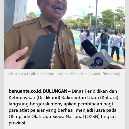
a
S
i
a
p
k
a
n
P
e
m
b
i
n
Plt. Kepala Disdikbud Kaltara, Hasanuddin. (Foto: Alvianita/Benuanta)
a
a
n
benuanta.co.id, BULUNGAN
– Dinas Pendidikan dan
A
t
Kebudayaan (Disdikbud) Kalimantan Utara (Kaltara)
l
langsung bergerak menyiapkan pembinaan bagi
e
para atlet pelajar yang berhasil menjadi juara pada
t
Olimpiade Olahraga Siswa Nasional (O2SN) tingkat
O
2
provinsi.
S