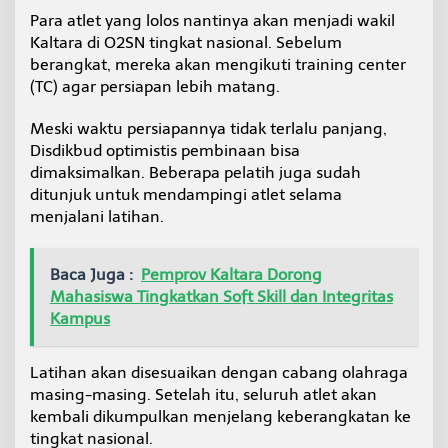
N
Para atlet yang lolos nantinya akan menjadi wakil
S
Kaltara di O2SN tingkat nasional. Sebelum
e
berangkat, mereka akan mengikuti training center
b
e
(TC) agar persiapan lebih matang.
l
u
Meski waktu persiapannya tidak terlalu panjang,
m
Disdikbud optimistis pembinaan bisa
B
dimaksimalkan. Beberapa pelatih juga sudah
e
r
ditunjuk untuk mendampingi atlet selama
l
menjalani latihan.
a
g
a
Baca Juga :
Pemprov Kaltara Dorong
d
Mahasiswa Tingkatkan Soft Skill dan Integritas
i
Kampus
T
i
n
Latihan akan disesuaikan dengan cabang olahraga
g
k
masing-masing. Setelah itu, seluruh atlet akan
a
kembali dikumpulkan menjelang keberangkatan ke
t
tingkat nasional.
N