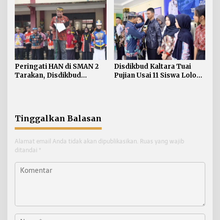
Nunukan Secara Bertahap
Disdikbud Kaltara Tuai
Peringati HAN di SMAN 2
Pujian Usai 11 Siswa Lolos
Tarakan, Disdikbud
ke SMA Unggul Garuda
Kaltara Tekankan
Pemenuhan Hak dan
Perlindungan Anak
Tinggalkan Balasan
Alamat email Anda tidak akan dipublikasikan.
Ruas yang wajib
ditandai
*