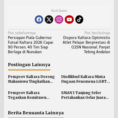
Ikuti Kami
N
Pos sebelumnya
Pos berikutnya
Persiapan Piala Gubernur
Dispora Kaltara Optimistis
a
Futsal Kaltara 2026 Capai
Atlet Pelajar Berprestasi di
v
90 Persen, 40 Tim Siap
O2SN Nasional, Panjat
i
Berlaga di Nunukan
Tebing Andalan
g
a
Postingan Lainnya
s
i
Pemprov Kaltara Dorong
Disdikbud Kaltara Minta
Mahasiswa Tingkatkan
Dugaan Fenomena LGBT
p
Soft Skill dan Integritas
di Kalangan Pelajar
o
Kampus
Disikapi dengan
Pemprov Kaltara
SMAN 1 Tanjung Selor
s
Pengawasan dan
Tegaskan Komitmen
Pertahankan Gelar Juara
Pendampingan
Kembangkan Sarana dan
LCC Empat Pilar MPR RI
Prasarana SLB Negeri
Tingkat Kaltara
Nunukan Secara Bertahap
Berita Benuanta Lainnya