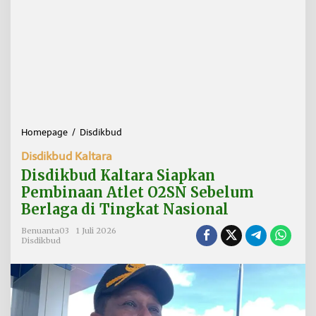
Homepage
/
Disdikbud
D
i
Disdikbud Kaltara
s
d
Disdikbud Kaltara Siapkan
i
Pembinaan Atlet O2SN Sebelum
k
Berlaga di Tingkat Nasional
b
u
Benuanta03
1 Juli 2026
d
Disdikbud
K
a
l
t
a
r