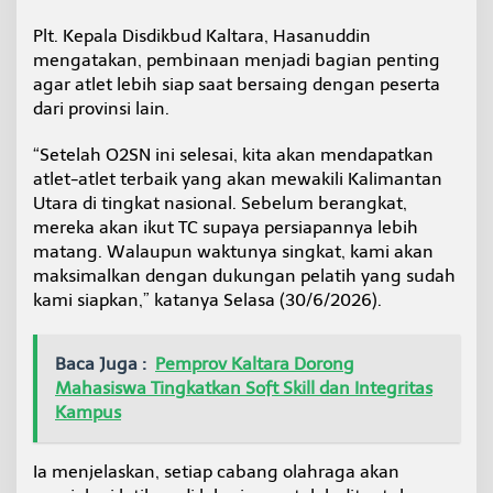
a
Plt. Kepala Disdikbud Kaltara, Hasanuddin
s
i
mengatakan, pembinaan menjadi bagian penting
o
agar atlet lebih siap saat bersaing dengan peserta
n
dari provinsi lain.
a
l
“Setelah O2SN ini selesai, kita akan mendapatkan
atlet-atlet terbaik yang akan mewakili Kalimantan
Utara di tingkat nasional. Sebelum berangkat,
mereka akan ikut TC supaya persiapannya lebih
matang. Walaupun waktunya singkat, kami akan
maksimalkan dengan dukungan pelatih yang sudah
kami siapkan,” katanya Selasa (30/6/2026).
Baca Juga :
Pemprov Kaltara Dorong
Mahasiswa Tingkatkan Soft Skill dan Integritas
Kampus
Ia menjelaskan, setiap cabang olahraga akan