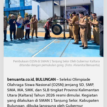
N
T
i
n
g
k
a
t
P
r
o
v
i
n
Pembukaan O2SN di SMAN 1 Tanjung Selor Oleh Gubernur Kaltara
s
ditandai dengan pemukulan gong. (Foto: Alvianita/Benuanta)
i
,
P
benuanta.co.id, BULUNGAN
– Seleksi Olimpiade
e
l
Olahraga Siswa Nasional (O2SN) jenjang SD, SMP,
a
SMA, MA, SMK, dan SLB tingkat Provinsi Kalimantan
j
Utara (Kaltara) Tahun 2026 resmi dimulai. Kegiatan
a
yang dilakukan di SMAN 1 Tanjung Selor, Kabupaten
r
Bulungan, dibuka langsung oleh Gubernur
T