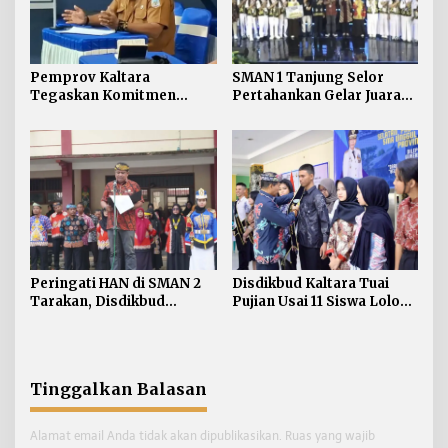
Pemprov Kaltara
SMAN 1 Tanjung Selor
Tegaskan Komitmen
Pertahankan Gelar Juara
Kembangkan Sarana dan
LCC Empat Pilar MPR RI
Prasarana SLB Negeri
Tingkat Kaltara
Nunukan Secara Bertahap
Disdikbud Kaltara Tuai
Peringati HAN di SMAN 2
Pujian Usai 11 Siswa Lolos
Tarakan, Disdikbud
ke SMA Unggul Garuda
Kaltara Tekankan
Pemenuhan Hak dan
Perlindungan Anak
Tinggalkan Balasan
Alamat email Anda tidak akan dipublikasikan.
Ruas yang wajib