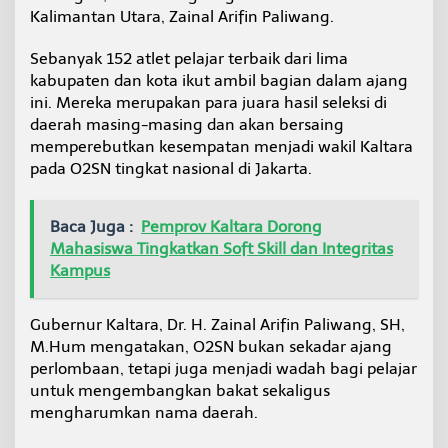
e
Kalimantan Utara, Zainal Arifin Paliwang.
r
b
Sebanyak 152 atlet pelajar terbaik dari lima
a
kabupaten dan kota ikut ambil bagian dalam ajang
i
ini. Mereka merupakan para juara hasil seleksi di
k
K
daerah masing-masing dan akan bersaing
a
memperebutkan kesempatan menjadi wakil Kaltara
l
pada O2SN tingkat nasional di Jakarta.
t
a
r
Baca Juga :
Pemprov Kaltara Dorong
a
S
Mahasiswa Tingkatkan Soft Skill dan Integritas
i
Kampus
a
p
B
Gubernur Kaltara, Dr. H. Zainal Arifin Paliwang, SH,
e
M.Hum mengatakan, O2SN bukan sekadar ajang
r
perlombaan, tetapi juga menjadi wadah bagi pelajar
t
untuk mengembangkan bakat sekaligus
a
n
mengharumkan nama daerah.
d
i