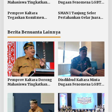
Mahasiswa Tingkatkan
Dugaan Fenomena LGBT
p
Soft Skill dan Integritas
di Kalangan Pelajar
o
Kampus
Disikapi dengan
Pemprov Kaltara
SMAN 1 Tanjung Selor
s
Pengawasan dan
Tegaskan Komitmen
Pertahankan Gelar Juara
Pendampingan
Kembangkan Sarana dan
LCC Empat Pilar MPR RI
Prasarana SLB Negeri
Tingkat Kaltara
Nunukan Secara Bertahap
Berita Benuanta Lainnya
Pemprov Kaltara Dorong
Disdikbud Kaltara Minta
Mahasiswa Tingkatkan
Dugaan Fenomena LGBT
Soft Skill dan Integritas
di Kalangan Pelajar
Kampus
Disikapi dengan
Pengawasan dan
Pendampingan