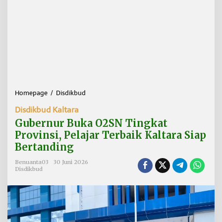
Homepage
/
Disdikbud
G
u
Disdikbud Kaltara
b
e
Gubernur Buka O2SN Tingkat
r
Provinsi, Pelajar Terbaik Kaltara Siap
n
Bertanding
u
r
Benuanta03
30 Juni 2026
B
Disdikbud
u
k
a
O
2
S