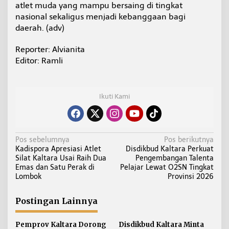
atlet muda yang mampu bersaing di tingkat
nasional sekaligus menjadi kebanggaan bagi
daerah. (adv)
Reporter: Alvianita
Editor: Ramli
Ikuti Kami
N
Pos sebelumnya
Pos berikutnya
Kadispora Apresiasi Atlet
Disdikbud Kaltara Perkuat
a
Silat Kaltara Usai Raih Dua
Pengembangan Talenta
v
Emas dan Satu Perak di
Pelajar Lewat O2SN Tingkat
i
Lombok
Provinsi 2026
g
a
Postingan Lainnya
s
i
Pemprov Kaltara Dorong
Disdikbud Kaltara Minta