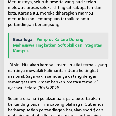
Menurutnya, seluruh peserta yang hadir telah
n
melewati proses seleksi di tingkat kabupaten dan
g
kota. Karena itu, mereka diharapkan mampu
menunjukkan kemampuan terbaik selama
pertandingan berlangsung.
Baca Juga :
Pemprov Kaltara Dorong
Mahasiswa Tingkatkan Soft Skill dan Integritas
Kampus
“Di sini kita akan kembali memilih atlet terbaik yang
nantinya mewakili Kalimantan Utara ke tingkat
nasional. Saya yakin semuanya datang dengan
semangat untuk memberikan prestasi terbaik,”
ujarnya, Selasa (30/6/2026).
Selama dua hari pelaksanaan, para peserta akan
bertanding pada lima cabang olahraga. Gubernur
berharap setiap pertandingan berjalan sportif dan
melahirkan atlet-atlet pelajar yang siap bersaing