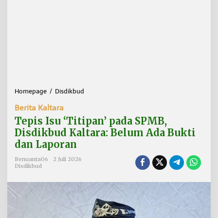
Homepage
/
Disdikbud
T
e
Berita Kaltara
p
i
Tepis Isu ‘Titipan’ pada SPMB,
s
Disdikbud Kaltara: Belum Ada Bukti
I
dan Laporan
s
u
Benuanta06
2 Juli 2026
'
Disdikbud
T
i
t
i
p
a