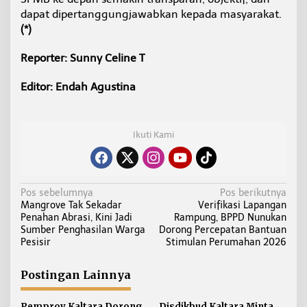
dapat dipertanggungjawabkan kepada masyarakat.
(*)
Reporter: Sunny Celine T
Editor: Endah Agustina
Ikuti Kami
N
Pos sebelumnya
Pos berikutnya
Mangrove Tak Sekadar
Verifikasi Lapangan
a
Penahan Abrasi, Kini Jadi
Rampung, BPPD Nunukan
v
Sumber Penghasilan Warga
Dorong Percepatan Bantuan
i
Pesisir
Stimulan Perumahan 2026
g
a
Postingan Lainnya
s
Pemprov Kaltara Dorong
Disdikbud Kaltara Minta