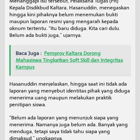
Menanggapi isu tersebut, Pelaksana Tugas (Plt)
r
Kepala Disdikbud Kaltara, Hasanuddin, menegaskan
a
hingga kini pihaknya belum menemukan bukti
:
B
maupun laporan resmi yang mengarah kepada
e
oknum tertentu. “Itu baru diduga. Kita cari dulu.
l
Belum ada bukti juga,” ujarnya.
u
m
A
Baca Juga :
Pemprov Kaltara Dorong
d
Mahasiswa Tingkatkan Soft Skill dan Integritas
a
B
Kampus
u
k
t
Hasanuddin menjelaskan, hingga saat ini tidak ada
i
laporan yang menyebut identitas pihak yang diduga
d
menerima uang maupun melakukan praktik
a
penitipan siswa.
n
L
a
“Belum ada laporan yang menunjuk siapa yang
p
menerima. Namanya juga belum ada. Banyak yang
o
menduga, tetapi saya tidak tahu siapa yang
r
dimaksud,” ungkapnya.
a