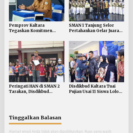
Pemprov Kaltara
SMAN 1 Tanjung Selor
Tegaskan Komitmen
Pertahankan Gelar Juara
Kembangkan Sarana dan
LCC Empat Pilar MPR RI
Prasarana SLB Negeri
Tingkat Kaltara
Nunukan Secara Bertahap
Disdikbud Kaltara Tuai
Peringati HAN di SMAN 2
Pujian Usai 11 Siswa Lolos
Tarakan, Disdikbud
ke SMA Unggul Garuda
Kaltara Tekankan
Pemenuhan Hak dan
Perlindungan Anak
Tinggalkan Balasan
Alamat email Anda tidak akan dipublikasikan.
Ruas yang wajib