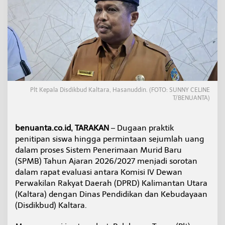
n
'
p
a
d
a
S
P
M
B
Plt Kepala Disdikbud Kaltara, Hasanuddin. (FOTO: SUNNY CELINE
,
T/BENUANTA)
D
i
s
benuanta.co.id, TARAKAN
– Dugaan praktik
d
penitipan siswa hingga permintaan sejumlah uang
i
dalam proses Sistem Penerimaan Murid Baru
k
b
(SPMB) Tahun Ajaran 2026/2027 menjadi sorotan
u
dalam rapat evaluasi antara Komisi IV Dewan
d
Perwakilan Rakyat Daerah (DPRD) Kalimantan Utara
K
(Kaltara) dengan Dinas Pendidikan dan Kebudayaan
a
l
(Disdikbud) Kaltara.
t
a