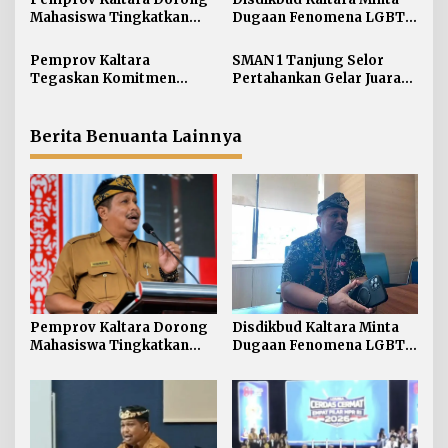
i
Mahasiswa Tingkatkan
Dugaan Fenomena LGBT
p
Soft Skill dan Integritas
di Kalangan Pelajar
o
Kampus
Disikapi dengan
Pemprov Kaltara
SMAN 1 Tanjung Selor
s
Pengawasan dan
Tegaskan Komitmen
Pertahankan Gelar Juara
Pendampingan
Kembangkan Sarana dan
LCC Empat Pilar MPR RI
Prasarana SLB Negeri
Tingkat Kaltara
Nunukan Secara Bertahap
Berita Benuanta Lainnya
Pemprov Kaltara Dorong
Disdikbud Kaltara Minta
Mahasiswa Tingkatkan
Dugaan Fenomena LGBT
Soft Skill dan Integritas
di Kalangan Pelajar
Kampus
Disikapi dengan
Pengawasan dan
Pendampingan