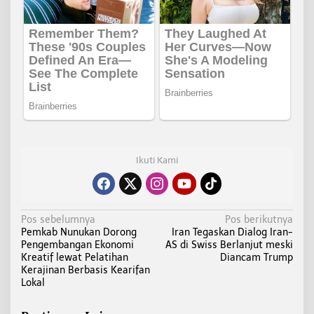
Ikuti Kami
N
Pos sebelumnya
Pos berikutnya
Pemkab Nunukan Dorong
Iran Tegaskan Dialog Iran-
a
Pengembangan Ekonomi
AS di Swiss Berlanjut meski
v
Kreatif lewat Pelatihan
Diancam Trump
i
Kerajinan Berbasis Kearifan
Lokal
g
a