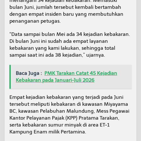
menangani 34 kejadian kebakaran. Memasuki
a
bulan Juni, jumlah tersebut kembali bertambah
s
dengan empat insiden baru yang membutuhkan
u
penanganan petugas.
s
K
e
“Data sampai bulan Mei ada 34 kejadian kebakaran.
b
Di bulan Juni ini sudah ada empat layanan
a
kebakaran yang kami lakukan, sehingga total
k
sampai saat ini ada 38 kejadian,” ujarnya.
a
r
a
n
Baca Juga :
PMK Tarakan Catat 45 Kejadian
Kebakaran pada Januari-Juli 2026
Empat kejadian kebakaran yang terjadi pada Juni
tersebut meliputi kebakaran di kawasan Miyayama
BC, kawasan Pelabuhan Malundung, Mess Pegawai
Kantor Pelayanan Pajak (KPP) Pratama Tarakan,
serta kebakaran sumur minyak di area ET-1
Kampung Enam milik Pertamina.