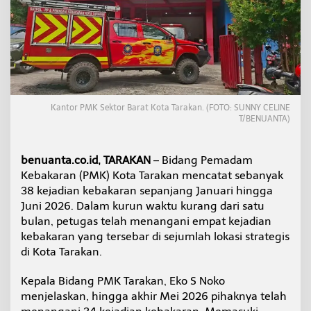
J
u
n
i
,
P
M
K
T
Kantor PMK Sektor Barat Kota Tarakan. (FOTO: SUNNY CELINE
a
T/BENUANTA)
r
a
k
benuanta.co.id, TARAKAN
– Bidang Pemadam
a
Kebakaran (PMK) Kota Tarakan mencatat sebanyak
n
38 kejadian kebakaran sepanjang Januari hingga
T
Juni 2026. Dalam kurun waktu kurang dari satu
a
n
bulan, petugas telah menangani empat kejadian
g
kebakaran yang tersebar di sejumlah lokasi strategis
a
di Kota Tarakan.
n
i
Kepala Bidang PMK Tarakan, Eko S Noko
3
8
menjelaskan, hingga akhir Mei 2026 pihaknya telah
K