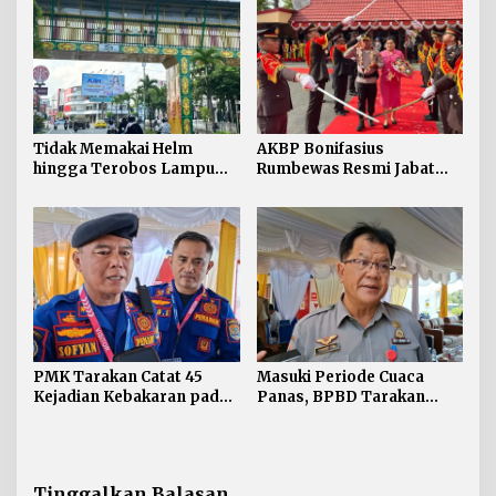
Tidak Memakai Helm
AKBP Bonifasius
hingga Terobos Lampu
Rumbewas Resmi Jabat
Merah Dominasi
Kapolres Tarakan,
Pelanggaran ETLE di
Tegaskan Pelanggaran
Tarakan
Personel Diproses Tanpa
Toleransi
PMK Tarakan Catat 45
Masuki Periode Cuaca
Kejadian Kebakaran pada
Panas, BPBD Tarakan
Januari-Juli 2026
Siapkan Mitigasi Karhutla
di Dua Kecamatan
Tinggalkan Balasan