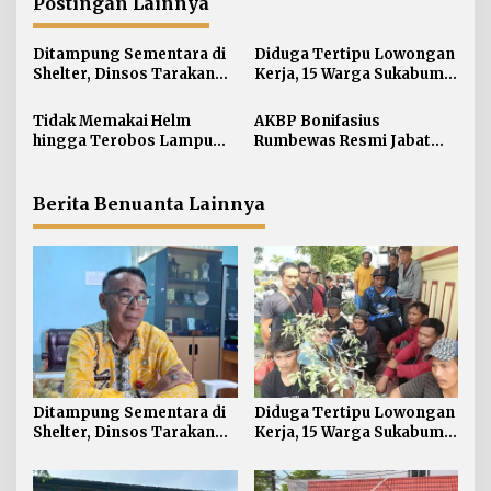
Postingan Lainnya
s
i
Ditampung Sementara di
Diduga Tertipu Lowongan
p
Shelter, Dinsos Tarakan
Kerja, 15 Warga Sukabumi
o
Fasilitasi Pemulangan 15
Telantar di Tarakan
s
Pekerja Asal Jawa Barat
Tidak Memakai Helm
AKBP Bonifasius
hingga Terobos Lampu
Rumbewas Resmi Jabat
Merah Dominasi
Kapolres Tarakan,
Pelanggaran ETLE di
Tegaskan Pelanggaran
Tarakan
Personel Diproses Tanpa
Berita Benuanta Lainnya
Toleransi
Ditampung Sementara di
Diduga Tertipu Lowongan
Shelter, Dinsos Tarakan
Kerja, 15 Warga Sukabumi
Fasilitasi Pemulangan 15
Telantar di Tarakan
Pekerja Asal Jawa Barat