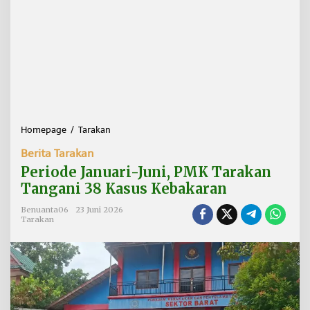
Homepage
/
Tarakan
P
e
Berita Tarakan
r
i
Periode Januari-Juni, PMK Tarakan
o
Tangani 38 Kasus Kebakaran
d
e
Benuanta06
23 Juni 2026
J
Tarakan
a
n
u
a
r
i
-