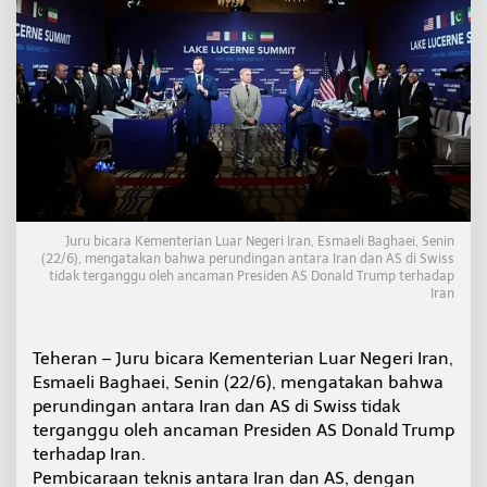
l
o
g
I
r
a
n
-
A
S
d
i
Juru bicara Kementerian Luar Negeri Iran, Esmaeli Baghaei, Senin
S
(22/6), mengatakan bahwa perundingan antara Iran dan AS di Swiss
w
tidak terganggu oleh ancaman Presiden AS Donald Trump terhadap
i
Iran
s
s
B
Teheran – Juru bicara Kementerian Luar Negeri Iran,
e
Esmaeli Baghaei, Senin (22/6), mengatakan bahwa
r
l
perundingan antara Iran dan AS di Swiss tidak
a
terganggu oleh ancaman Presiden AS Donald Trump
n
terhadap Iran.
j
Pembicaraan teknis antara Iran dan AS, dengan
u