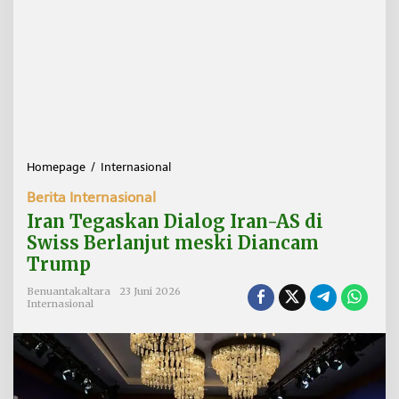
Homepage
/
Internasional
I
r
Berita Internasional
a
n
Iran Tegaskan Dialog Iran-AS di
T
Swiss Berlanjut meski Diancam
e
Trump
g
a
Benuantakaltara
23 Juni 2026
s
Internasional
k
a
n
D
i
a