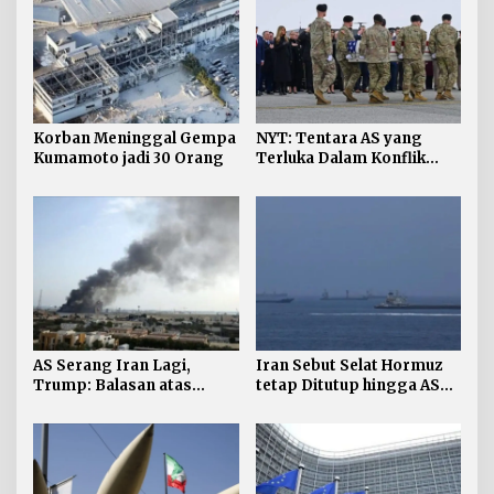
Korban Meninggal Gempa
NYT: Tentara AS yang
Kumamoto jadi 30 Orang
Terluka Dalam Konflik
Iran Bertambah, jadi 624
AS Serang Iran Lagi,
Iran Sebut Selat Hormuz
Trump: Balasan atas
tetap Ditutup hingga AS
Terbunuhnya Personel AS
Terima Persyaratan