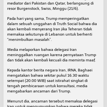
t
mediator dari Pakistan dan Qatar, berlangsung di
m
resor Burgenstock, Swiss, Minggu (21/6).
e
s
Pada hari yang sama, Trump memperingatkan
k
dalam sebuah unggahan di Truth Social bahwa dia
i
D
akan kembali menyerang Iran jika Teheran tidak
i
memaksa sekutunya di Lebanon untuk berhenti
a
“menimbulkan masalah”.
n
c
Media melaporkan bahwa delegasi Iran
a
m
meninggalkan ruangan karena pernyataan Trump
T
dan tidak akan kembali kecuali dia meminta maaf.
r
u
Kepada kantor berita negara Iran, IRNA, Baghaei
m
mengatakan bahwa sekitar pukul 16.30 waktu
p
setempat (20.00 WIB) saat istirahat singkat di
tengah pembicaraan untuk konsultasi, media
mengabarkan ancaman dari Trump.
Menurut dia, ancaman tersebut memaksa delegasi
Iran untuk mengumumkan bahwa mereka tidak