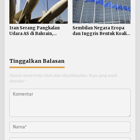
Iran Serang Pangkalan
Sembilan Negara Eropa
Udara AS di Bahrain,
dan Inggris Bentuk Koalisi
Kuwait
Anti-rudal Balistik
Tinggalkan Balasan
Alamat email Anda tidak akan dipublikasikan.
Ruas yang wajib
ditandai
*