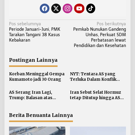
N
Pos sebelumnya
Pos berikutnya
Periode Januari-Juni, PMK
Pemkab Nunukan Gandeng
a
Tarakan Tangani 38 Kasus
Unhas, Perkuat SDM
v
Kebakaran
Perbatasan lewat
i
Pendidikan dan Kesehatan
g
a
Postingan Lainnya
s
i
Korban Meninggal Gempa
NYT: Tentara AS yang
Kumamoto jadi 30 Orang
Terluka Dalam Konflik
p
Iran Bertambah, jadi 624
o
AS Serang Iran Lagi,
Iran Sebut Selat Hormuz
s
Trump: Balasan atas
tetap Ditutup hingga AS
Terbunuhnya Personel AS
Terima Persyaratan
Berita Benuanta Lainnya