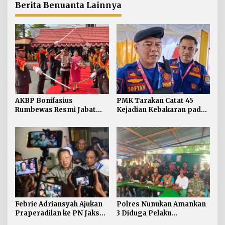
Berita Benuanta Lainnya
AKBP Bonifasius
PMK Tarakan Catat 45
Rumbewas Resmi Jabat
Kejadian Kebakaran pada
Kapolres Tarakan,
Januari-Juli 2026
Tegaskan Pelanggaran
Personel Diproses Tanpa
Toleransi
Febrie Adriansyah Ajukan
Polres Nunukan Amankan
Praperadilan ke PN Jaksel
3 Diduga Pelaku
pada Rabu Siang
Penyebaran Konten SARA