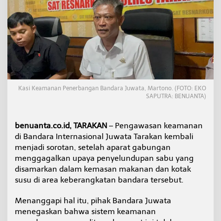
k
e
t
a
t
,
B
a
n
d
Kasi Keamanan Penerbangan Bandara Juwata, Martono. (FOTO: EKO
a
SAPUTRA: BENUANTA)
r
a
J
benuanta.co.id, TARAKAN
– Pengawasan keamanan
u
di Bandara Internasional Juwata Tarakan kembali
w
menjadi sorotan, setelah aparat gabungan
a
t
menggagalkan upaya penyelundupan sabu yang
a
disamarkan dalam kemasan makanan dan kotak
O
susu di area keberangkatan bandara tersebut.
p
t
Menanggapi hal itu, pihak Bandara Juwata
i
m
menegaskan bahwa sistem keamanan
a