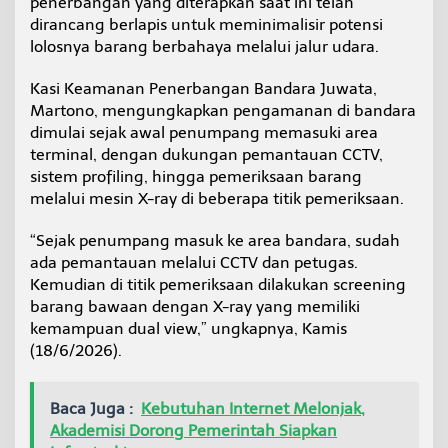
penerbangan yang diterapkan saat ini telah
l
dirancang berlapis untuk meminimalisir potensi
k
lolosnya barang berbahaya melalui jalur udara.
a
n
X
Kasi Keamanan Penerbangan Bandara Juwata,
-
Martono, mengungkapkan pengamanan di bandara
R
dimulai sejak awal penumpang memasuki area
a
terminal, dengan dukungan pemantauan CCTV,
y
d
sistem profiling, hingga pemeriksaan barang
a
melalui mesin X-ray di beberapa titik pemeriksaan.
n
P
“Sejak penumpang masuk ke area bandara, sudah
r
ada pemantauan melalui CCTV dan petugas.
o
f
Kemudian di titik pemeriksaan dilakukan screening
i
barang bawaan dengan X-ray yang memiliki
l
kemampuan dual view,” ungkapnya, Kamis
i
(18/6/2026).
n
g
P
Baca Juga :
Kebutuhan Internet Melonjak,
e
n
Akademisi Dorong Pemerintah Siapkan
u