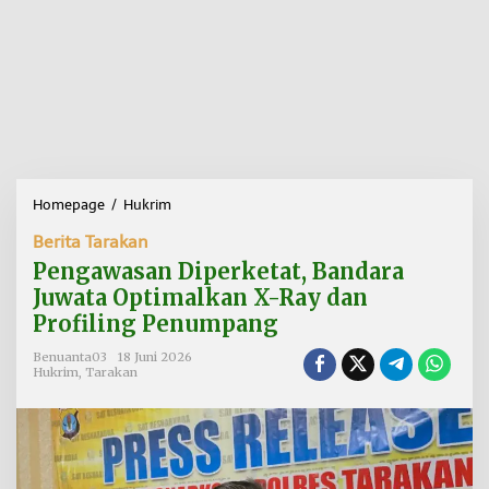
Homepage
/
Hukrim
P
e
Berita Tarakan
n
g
Pengawasan Diperketat, Bandara
a
Juwata Optimalkan X-Ray dan
w
Profiling Penumpang
a
s
Benuanta03
18 Juni 2026
a
Hukrim
,
Tarakan
n
D
i
p
e
r