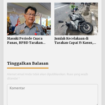
Masuki Periode Cuaca
Jumlah Kecelakaan di
Panas, BPBD Tarakan
Tarakan Capai 35 Kasus,
Siapkan Mitigasi Karhutla
Satlantas Atensi
di Dua Kecamatan
Pengendara di Bawah
Umur
Tinggalkan Balasan
Alamat email Anda tidak akan dipublikasikan.
Ruas yang wajib
ditandai
*