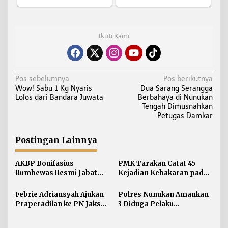
Ikuti Kami
N
Pos sebelumnya
Pos berikutnya
Wow! Sabu 1 Kg Nyaris
Dua Sarang Serangga
a
Lolos dari Bandara Juwata
Berbahaya di Nunukan
v
Tengah Dimusnahkan
i
Petugas Damkar
g
a
Postingan Lainnya
s
i
AKBP Bonifasius
PMK Tarakan Catat 45
Rumbewas Resmi Jabat
Kejadian Kebakaran pada
p
Kapolres Tarakan,
Januari-Juli 2026
o
Tegaskan Pelanggaran
Febrie Adriansyah Ajukan
Polres Nunukan Amankan
s
Personel Diproses Tanpa
Praperadilan ke PN Jaksel
3 Diduga Pelaku
Toleransi
pada Rabu Siang
Penyebaran Konten SARA