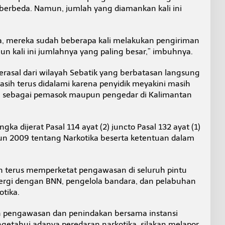
 berbeda. Namun, jumlah yang diamankan kali ini
, mereka sudah beberapa kali melakukan pengiriman
 kali ini jumlahnya yang paling besar,” imbuhnya.
erasal dari wilayah Sebatik yang berbatasan langsung
sih terus didalami karena penyidik meyakini masih
an sebagai pemasok maupun pengedar di Kalimantan
ka dijerat Pasal 114 ayat (2) juncto Pasal 132 ayat (1)
 2009 tentang Narkotika beserta ketentuan dalam
n terus memperketat pengawasan di seluruh pintu
nergi dengan BNN, pengelola bandara, dan pelabuhan
tika.
n pengawasan dan penindakan bersama instansi
ngetahui adanya peredaran narkotika, silakan melapor