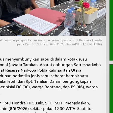
akukan rilis pengungkapan kasus penyelundupan sabu di Bandara Juwata
pada Kamis, 18 Juni 2026. (FOTO: EKO SAPUTRA/BENUANTA)
us menyembunyikan sabu di dalam kotak susu
ional Juwata Tarakan. Aparat gabungan Satresnarkoba
rat Reserse Narkoba Polda Kalimantan Utara
pan narkotika jenis sabu seberat hampir satu
ilai lebih dari Rp1,4 miliar. Dalam pengungkapan
erinisial DC (30), warga Bontang, dan PS (46), warga
.
 Iptu Hendra Tri Susilo, S.H., M.H., menjelaskan,
n (8/6/2026) sekitar pukul 12.30 WITA. Saat itu,