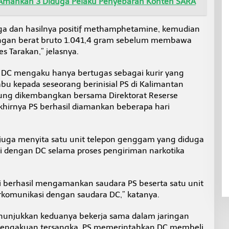
Amankan 3 Diduga Pelaku Penyebaran Konten SARA
 juga dan hasilnya positif methamphetamine, kemudian
ngan berat bruto 1.041,4 gram sebelum membawa
s Tarakan,” jelasnya.
 DC mengaku hanya bertugas sebagai kurir yang
u kepada seseorang berinisial PS di Kalimantan
gsung dikembangkan bersama Direktorat Reserse
khirnya PS berhasil diamankan beberapa hari
 juga menyita satu unit telepon genggam yang diduga
 dengan DC selama proses pengiriman narkotika
 berhasil mengamankan saudara PS beserta satu unit
komunikasi dengan saudara DC,” katanya.
nunjukkan keduanya bekerja sama dalam jaringan
 pengakuan tersangka, PS memerintahkan DC membeli