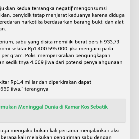
njukkan kedua tersangka negatif mengonsumsi
an, penyidik tetap menjerat keduanya karena diduga
eredaran narkotika berdasarkan barang bukti dan alat
an.
rium, sabu yang disita memiliki berat bersih 933,73
nomi sekitar Rp1.400.595.000, jika mengacu pada
ta per gram. Polisi memperkirakan pengungkapan
n sedikitnya 4.669 jiwa dari potensi penyalahgunaan
itar Rp1,4 miliar dan diperkirakan dapat
669 jiwa,” terangnya.
itemukan Meninggal Dunia di Kamar Kos Sebatik
juga mengaku bukan kali pertama menjalankan aksi
beberapa kali melakukan pengiriman sabu dengan