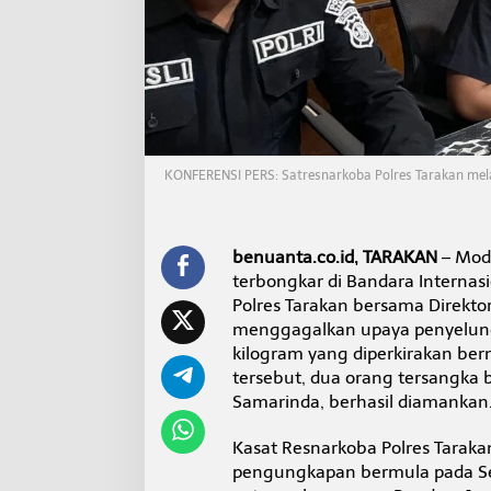
B
a
n
d
a
r
a
J
u
KONFERENSI PERS: Satresnarkoba Polres Tarakan mel
w
a
t
a
benuanta.co.id, TARAKAN
– Mod
terbongkar di Bandara Internas
Polres Tarakan bersama Direkto
menggagalkan upaya penyelundu
kilogram yang diperkirakan bern
tersebut, dua orang tersangka b
Samarinda, berhasil diamankan
Kasat Resnarkoba Polres Tarakan,
pengungkapan bermula pada Seni