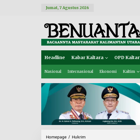
L
Jumat, 7 Agustus 2026
e
w
a
t
i
k
e
k
o
Headline
Kabar Kaltara
OPD Kaltar
n
t
e
Nasional
Internasional
Ekonomi
Kaltim
n
Homepage
/
Hukrim
W