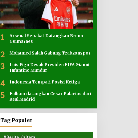
1
Arsenal Sepakat Datangkan Bruno
Guimaraes
2
Mohamed Salah Gabung Trabzonspor
3
Luis Figo Desak Presiden FIFA Gianni
Infantino Mundur
4
Indonesia Tempati Posisi Ketiga
5
Fulham datangkan Cesar Palacios dari
Real Madrid
Tag Populer
#Berita Kaltara