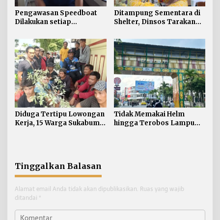
Pengawasan Speedboat
Ditampung Sementara di
Dilakukan setiap
Shelter, Dinsos Tarakan
Keberangkatan, Sertifikat
Fasilitasi Pemulangan 15
Acuan Laik Laut
Pekerja Asal Jawa Barat
Diduga Tertipu Lowongan
Tidak Memakai Helm
Kerja, 15 Warga Sukabumi
hingga Terobos Lampu
Telantar di Tarakan
Merah Dominasi
Pelanggaran ETLE di
Tarakan
Tinggalkan Balasan
Alamat email Anda tidak akan dipublikasikan.
Ruas yang wajib
ditandai
*