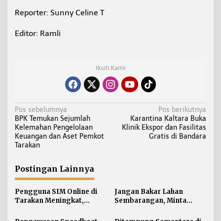
Reporter: Sunny Celine T
Editor: Ramli
Ikuti Kami
N
Pos sebelumnya
Pos berikutnya
BPK Temukan Sejumlah
Karantina Kaltara Buka
a
Kelemahan Pengelolaan
Klinik Ekspor dan Fasilitas
v
Keuangan dan Aset Pemkot
Gratis di Bandara
i
Tarakan
g
a
Postingan Lainnya
s
i
Pengguna SIM Online di
Jangan Bakar Lahan
Tarakan Meningkat,
Sembarangan, Minta
p
Pembuatan Langsung
Lapor Layanan Darurat 112
o
Paling Banyak