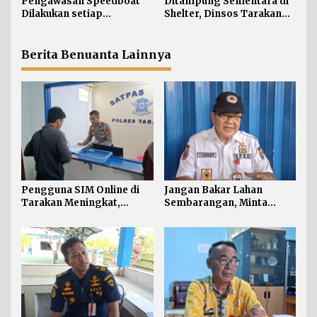
Pengawasan Speedboat
Ditampung Sementara di
s
Dilakukan setiap
Shelter, Dinsos Tarakan
Keberangkatan, Sertifikat
Fasilitasi Pemulangan 15
Acuan Laik Laut
Pekerja Asal Jawa Barat
Berita Benuanta Lainnya
Pengguna SIM Online di
Jangan Bakar Lahan
Tarakan Meningkat,
Sembarangan, Minta
Pembuatan Langsung
Lapor Layanan Darurat 112
Paling Banyak