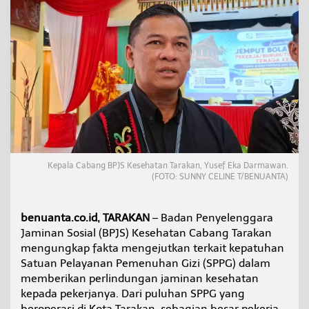
P
P
G
d
i
T
a
r
a
k
a
n
B
Kepala Cabang BPJS Kesehatan Tarakan, Yusef Eka Darmawan.
e
(FOTO: SUNNY CELINE T/BENUANTA)
l
u
m
benuanta.co.id, TARAKAN
– Badan Penyelenggara
D
i
Jaminan Sosial (BPJS) Kesehatan Cabang Tarakan
j
mengungkap fakta mengejutkan terkait kepatuhan
a
Satuan Pelayanan Pemenuhan Gizi (SPPG) dalam
m
memberikan perlindungan jaminan kesehatan
i
n
kepada pekerjanya. Dari puluhan SPPG yang
P
beroperasi di Kota Tarakan, sebagian besar pekerja