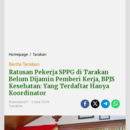
Homepage
/
Tarakan
R
a
Berita Tarakan
t
u
Ratusan Pekerja SPPG di Tarakan
s
Belum Dijamin Pemberi Kerja, BPJS
a
Kesehatan: Yang Terdaftar Hanya
n
P
Koordinator
e
k
Benuanta03
6 Juni 2026
Tarakan
e
r
j
a
S