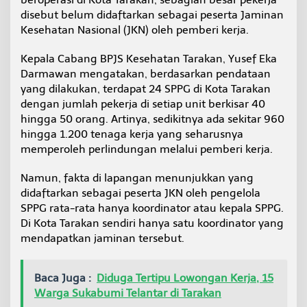
e
disebut belum didaftarkan sebagai peserta Jaminan
m
Kesehatan Nasional (JKN) oleh pemberi kerja.
b
e
r
Kepala Cabang BPJS Kesehatan Tarakan, Yusef Eka
i
Darmawan mengatakan, berdasarkan pendataan
K
yang dilakukan, terdapat 24 SPPG di Kota Tarakan
e
dengan jumlah pekerja di setiap unit berkisar 40
r
hingga 50 orang. Artinya, sedikitnya ada sekitar 960
j
a
hingga 1.200 tenaga kerja yang seharusnya
,
memperoleh perlindungan melalui pemberi kerja.
B
P
Namun, fakta di lapangan menunjukkan yang
J
didaftarkan sebagai peserta JKN oleh pengelola
S
K
SPPG rata-rata hanya koordinator atau kepala SPPG.
e
Di Kota Tarakan sendiri hanya satu koordinator yang
s
mendapatkan jaminan tersebut.
e
h
a
Baca Juga :
Diduga Tertipu Lowongan Kerja, 15
t
a
Warga Sukabumi Telantar di Tarakan
n