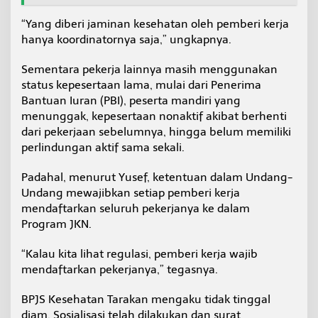
:
Y
“Yang diberi jaminan kesehatan oleh pemberi kerja
a
hanya koordinatornya saja,” ungkapnya.
n
g
Sementara pekerja lainnya masih menggunakan
T
status kepesertaan lama, mulai dari Penerima
e
r
Bantuan Iuran (PBI), peserta mandiri yang
d
menunggak, kepesertaan nonaktif akibat berhenti
a
dari pekerjaan sebelumnya, hingga belum memiliki
f
perlindungan aktif sama sekali.
t
a
r
Padahal, menurut Yusef, ketentuan dalam Undang-
H
Undang mewajibkan setiap pemberi kerja
a
mendaftarkan seluruh pekerjanya ke dalam
n
Program JKN.
y
a
K
“Kalau kita lihat regulasi, pemberi kerja wajib
o
mendaftarkan pekerjanya,” tegasnya.
o
r
BPJS Kesehatan Tarakan mengaku tidak tinggal
d
diam. Sosialisasi telah dilakukan dan surat
i