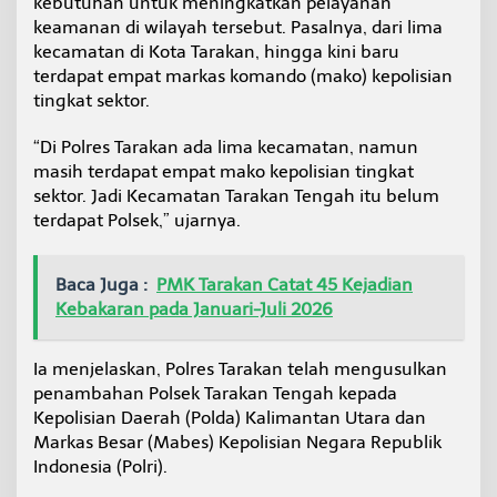
kebutuhan untuk meningkatkan pelayanan
e
keamanan di wilayah tersebut. Pasalnya, dari lima
k
kecamatan di Kota Tarakan, hingga kini baru
T
a
terdapat empat markas komando (mako) kepolisian
r
tingkat sektor.
a
k
“Di Polres Tarakan ada lima kecamatan, namun
a
masih terdapat empat mako kepolisian tingkat
n
T
sektor. Jadi Kecamatan Tarakan Tengah itu belum
e
terdapat Polsek,” ujarnya.
n
g
a
Baca Juga :
PMK Tarakan Catat 45 Kejadian
h
Kebakaran pada Januari-Juli 2026
T
u
n
Ia menjelaskan, Polres Tarakan telah mengusulkan
g
penambahan Polsek Tarakan Tengah kepada
g
u
Kepolisian Daerah (Polda) Kalimantan Utara dan
T
Markas Besar (Mabes) Kepolisian Negara Republik
i
Indonesia (Polri).
n
d