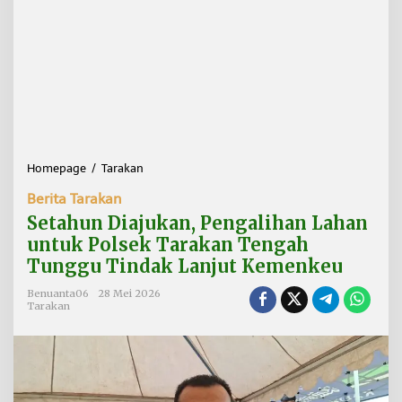
Homepage
/
Tarakan
S
e
Berita Tarakan
t
a
Setahun Diajukan, Pengalihan Lahan
h
untuk Polsek Tarakan Tengah
u
Tunggu Tindak Lanjut Kemenkeu
n
D
Benuanta06
28 Mei 2026
i
Tarakan
a
j
u
k
a
n