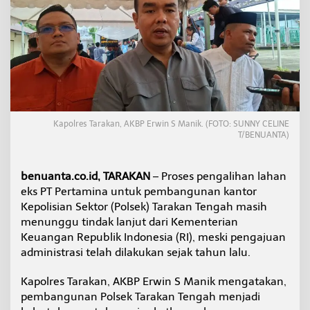
,
P
e
n
g
a
l
i
h
a
Kapolres Tarakan, AKBP Erwin S Manik. (FOTO: SUNNY CELINE
n
T/BENUANTA)
L
a
h
benuanta.co.id, TARAKAN
– Proses pengalihan lahan
a
eks PT Pertamina untuk pembangunan kantor
n
Kepolisian Sektor (Polsek) Tarakan Tengah masih
u
n
menunggu tindak lanjut dari Kementerian
t
Keuangan Republik Indonesia (RI), meski pengajuan
u
administrasi telah dilakukan sejak tahun lalu.
k
P
Kapolres Tarakan, AKBP Erwin S Manik mengatakan,
o
l
pembangunan Polsek Tarakan Tengah menjadi
s