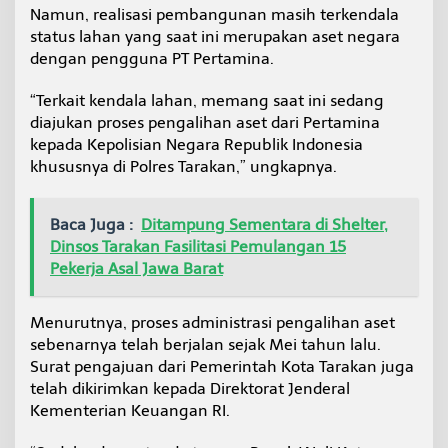
Namun, realisasi pembangunan masih terkendala
a
k
status lahan yang saat ini merupakan aset negara
L
dengan pengguna PT Pertamina.
a
n
“Terkait kendala lahan, memang saat ini sedang
j
diajukan proses pengalihan aset dari Pertamina
u
t
kepada Kepolisian Negara Republik Indonesia
K
khususnya di Polres Tarakan,” ungkapnya.
e
m
e
Baca Juga :
Ditampung Sementara di Shelter,
n
Dinsos Tarakan Fasilitasi Pemulangan 15
k
e
Pekerja Asal Jawa Barat
u
Menurutnya, proses administrasi pengalihan aset
sebenarnya telah berjalan sejak Mei tahun lalu.
Surat pengajuan dari Pemerintah Kota Tarakan juga
telah dikirimkan kepada Direktorat Jenderal
Kementerian Keuangan RI.