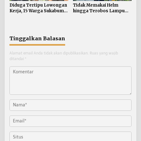
Diduga Tertipu Lowongan
Tidak Memakai Helm
Kerja, 15 Warga Sukabumi
hingga Terobos Lampu
Telantar di Tarakan
Merah Dominasi
Pelanggaran ETLE di
Tarakan
Tinggalkan Balasan
Alamat email Anda tidak akan dipublikasikan.
Ruas yang wajib
ditandai
*