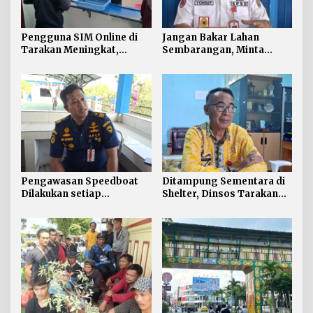
Pengguna SIM Online di
Jangan Bakar Lahan
Tarakan Meningkat,
Sembarangan, Minta
Pembuatan Langsung
Lapor Layanan Darurat 112
Paling Banyak
Pengawasan Speedboat
Ditampung Sementara di
Dilakukan setiap
Shelter, Dinsos Tarakan
Keberangkatan, Sertifikat
Fasilitasi Pemulangan 15
Acuan Laik Laut
Pekerja Asal Jawa Barat