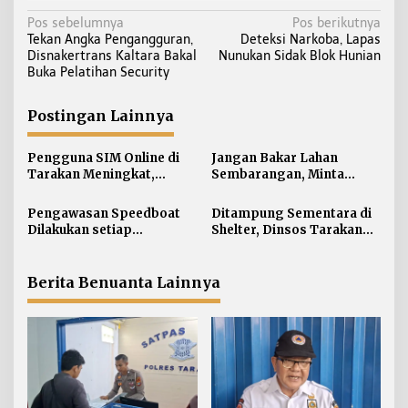
N
Pos sebelumnya
Pos berikutnya
Tekan Angka Pengangguran,
Deteksi Narkoba, Lapas
a
Disnakertrans Kaltara Bakal
Nunukan Sidak Blok Hunian
v
Buka Pelatihan Security
i
g
Postingan Lainnya
a
s
Pengguna SIM Online di
Jangan Bakar Lahan
i
Tarakan Meningkat,
Sembarangan, Minta
Pembuatan Langsung
Lapor Layanan Darurat 112
p
Paling Banyak
Pengawasan Speedboat
Ditampung Sementara di
o
Dilakukan setiap
Shelter, Dinsos Tarakan
s
Keberangkatan, Sertifikat
Fasilitasi Pemulangan 15
Acuan Laik Laut
Pekerja Asal Jawa Barat
Berita Benuanta Lainnya