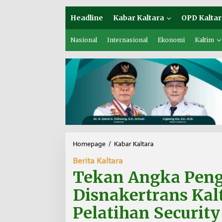
Headline
Kabar Kaltara
OPD Kaltar
Nasional
Internasional
Ekonomi
Kaltim
Homepage
/
Kabar Kaltara
T
e
Berita Kaltara
k
a
Tekan Angka Pen
n
A
Disnakertrans Kal
n
g
Pelatihan Security
k