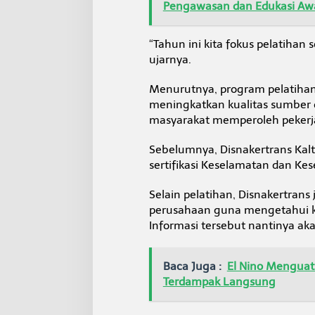
Pengawasan dan Edukasi Aw
a
n
S
“Tahun ini kita fokus pelatiha
e
c
ujarnya.
u
r
Menurutnya, program pelatihan
i
meningkatkan kualitas sumber
t
masyarakat memperoleh pekerj
y
Sebelumnya, Disnakertrans Kalt
sertifikasi Keselamatan dan Kes
Selain pelatihan, Disnakertra
perusahaan guna mengetahui k
Informasi tersebut nantinya aka
Baca Juga :
El Nino Menguat
Terdampak Langsung