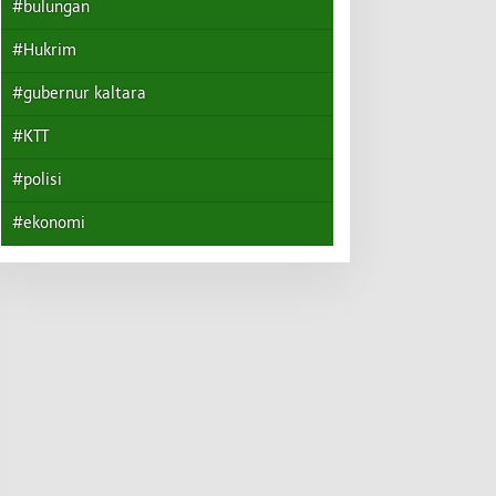
#bulungan
#Hukrim
#gubernur kaltara
#KTT
#polisi
#ekonomi