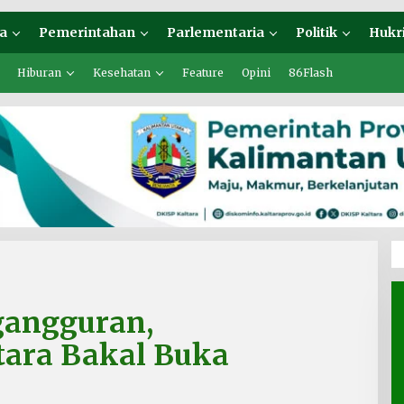
a
Pemerintahan
Parlementaria
Politik
Hukr
Hiburan
Kesehatan
Feature
Opini
86Flash
gangguran,
tara Bakal Buka