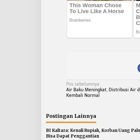
N
Pos sebelumnya
Air Baku Meningkat, Distribusi Air 
a
Kembali Normal
v
i
g
Postingan Lainnya
a
s
BI Kaltara: Kenali Rupiah, Korban Uang Pal
Bisa Dapat Penggantian
i