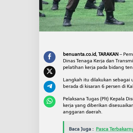
n
s
K
a
l
t
a
r
a
B
benuanta.co.id, TARAKAN
– Peme
a
Dinas Tenaga Kerja dan Transm
k
a
pelatihan kerja pada bidang t
l
B
Langkah itu dilakukan sebaga
u
berada di kisaran 6 persen di Kal
k
a
P
Pelaksana Tugas (Plt) Kepala D
e
kerja yang diberikan disesuai
l
anggaran daerah.
a
t
i
Baca Juga :
Pasca Terbakarny
h