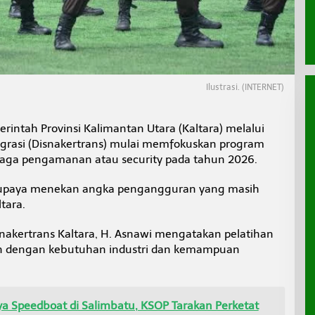
Ilustrasi. (INTERNET)
rintah Provinsi Kalimantan Utara (Kaltara) melalui
igrasi (Disnakertrans) mulai memfokuskan program
enaga pengamanan atau security pada tahun 2026.
i upaya menekan angka pengangguran yang masih
tara.
isnakertrans Kaltara, H. Asnawi mengatakan pelatihan
kan dengan kebutuhan industri dan kemampuan
a Speedboat di Salimbatu, KSOP Tarakan Perketat