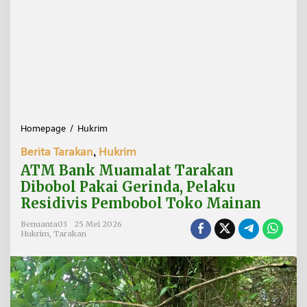
Homepage
/
Hukrim
A
T
Berita Tarakan
,
Hukrim
M
B
ATM Bank Muamalat Tarakan
a
Dibobol Pakai Gerinda, Pelaku
n
Residivis Pembobol Toko Mainan
k
M
Benuanta03
25 Mei 2026
u
Hukrim
,
Tarakan
a
m
a
l
a
t