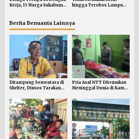
s
Kerja, 15 Warga Sukabumi
hingga Terobos Lampu
Telantar di Tarakan
Merah Dominasi
Pelanggaran ETLE di
Tarakan
Berita Benuanta Lainnya
Ditampung Sementara di
Pria Asal NTT Ditemukan
Shelter, Dinsos Tarakan
Meninggal Dunia di Kamar
Fasilitasi Pemulangan 15
Kos Sebatik Barat
Pekerja Asal Jawa Barat