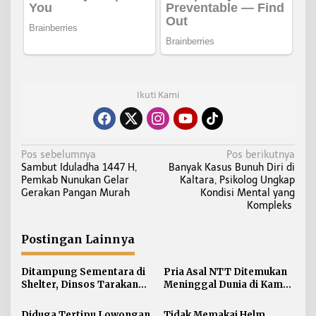
Ikuti Kami
N
Pos sebelumnya
Pos berikutnya
Sambut Iduladha 1447 H,
Banyak Kasus Bunuh Diri di
a
Pemkab Nunukan Gelar
Kaltara, Psikolog Ungkap
v
Gerakan Pangan Murah
Kondisi Mental yang
i
Kompleks
g
a
Postingan Lainnya
s
i
Ditampung Sementara di
Pria Asal NTT Ditemukan
Shelter, Dinsos Tarakan
Meninggal Dunia di Kamar
p
Fasilitasi Pemulangan 15
Kos Sebatik Barat
o
Pekerja Asal Jawa Barat
Diduga Tertipu Lowongan
Tidak Memakai Helm