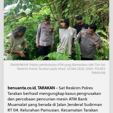
T
a
r
a
k
a
n
D
i
b
o
b
o
l
DIAMANKAN: Pelaku pembobolan ATM yang diamankan oleh Tim Sat
P
Reskrim Polres Tarakan pada Ahad, 24 Mei 2026. (DOK: POLRES
a
TARAKAN)
k
a
i
benuanta.co.id, TARAKAN
– Sat Reskrim Polres
G
Tarakan berhasil mengungkap kasus pengrusakan
e
r
dan percobaan pencurian mesin ATM Bank
i
Muamalat yang berada di Jalan Jenderal Sudirman
n
RT 04, Kelurahan Pamusian, Kecamatan Tarakan
d