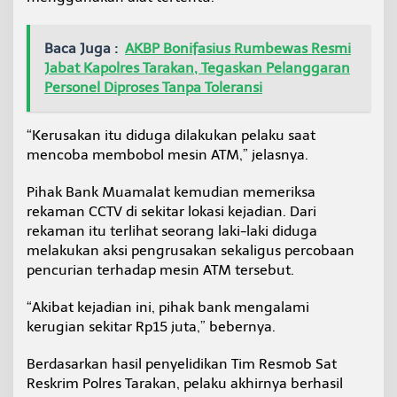
T
o
k
Baca Juga :
AKBP Bonifasius Rumbewas Resmi
o
Jabat Kapolres Tarakan, Tegaskan Pelanggaran
M
Personel Diproses Tanpa Toleransi
a
i
n
“Kerusakan itu diduga dilakukan pelaku saat
a
mencoba membobol mesin ATM,” jelasnya.
n
Pihak Bank Muamalat kemudian memeriksa
rekaman CCTV di sekitar lokasi kejadian. Dari
rekaman itu terlihat seorang laki-laki diduga
melakukan aksi pengrusakan sekaligus percobaan
pencurian terhadap mesin ATM tersebut.
“Akibat kejadian ini, pihak bank mengalami
kerugian sekitar Rp15 juta,” bebernya.
Berdasarkan hasil penyelidikan Tim Resmob Sat
Reskrim Polres Tarakan, pelaku akhirnya berhasil