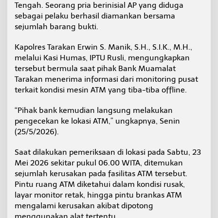
Tengah. Seorang pria berinisial AP yang diduga
a
,
sebagai pelaku berhasil diamankan bersama
P
sejumlah barang bukti.
e
l
Kapolres Tarakan Erwin S. Manik, S.H., S.I.K., M.H.,
a
melalui Kasi Humas, IPTU Rusli, mengungkapkan
k
u
tersebut bermula saat pihak Bank Muamalat
R
Tarakan menerima informasi dari monitoring pusat
e
terkait kondisi mesin ATM yang tiba-tiba offline.
s
i
“Pihak bank kemudian langsung melakukan
d
i
pengecekan ke lokasi ATM,” ungkapnya, Senin
v
(25/5/2026).
i
s
Saat dilakukan pemeriksaan di lokasi pada Sabtu, 23
P
Mei 2026 sekitar pukul 06.00 WITA, ditemukan
e
m
sejumlah kerusakan pada fasilitas ATM tersebut.
b
Pintu ruang ATM diketahui dalam kondisi rusak,
o
layar monitor retak, hingga pintu brankas ATM
b
mengalami kerusakan akibat dipotong
o
menggunakan alat tertentu.
l