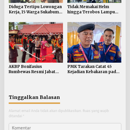
Diduga Tertipu Lowongan
Tidak Memakai Helm
Kerja, 15 Warga Sukabumi
hingga Terobos Lampu
Telantar di Tarakan
Merah Dominasi
Pelanggaran ETLE di
Tarakan
AKBP Bonifasius
PMK Tarakan Catat 45
Rumbewas Resmi Jabat
Kejadian Kebakaran pada
Kapolres Tarakan,
Januari-Juli 2026
Tegaskan Pelanggaran
Personel Diproses Tanpa
Toleransi
Tinggalkan Balasan
Alamat email Anda tidak akan dipublikasikan.
Ruas yang wajib
ditandai
*