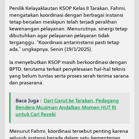
k
Penilik Kelayaklautan KSOP Kelas II Tarakan, Fahmi,
e
mengatakan koordinasi dengan berbagai instansi
t
a
tetap berjalan meskipun telah terjadi peralihan
t
kewenangan pelayanan. Menurutnya, sinergi tetap
K
dibutuhkan agar pelayanan pelayaran tidak
o
terganggu. “Koordinasi antarinstansi pasti tetap
o
r
ada,” ungkapnya, Senin (19/1/2025).
d
i
Ia menyebutkan KSOP masih berkoordinasi dengan
n
BPTD, terutama terkait penyelesaian hal-hal teknis
a
yang belum tuntas serta proses serah terima sarana
s
i
dan prasarana.
J
a
l
Baca Juga :
Dari Garut ke Tarakan, Pedagang
u
Bendera Musiman Andalkan Momen HUT RI
r
untuk Cari Rezeki
L
a
u
Menurut Fahmi, koordinasi tersebut penting karena
t
seluruh instansi berada dalam satu kementerian