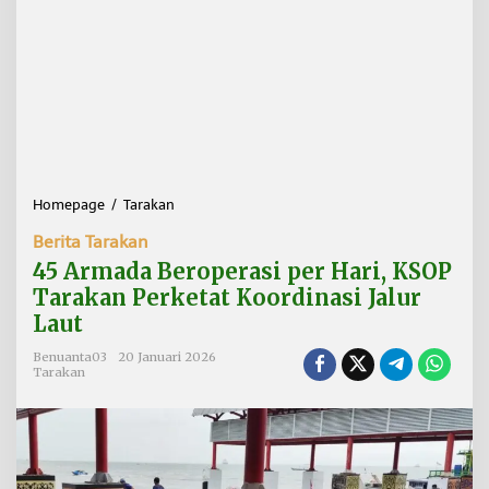
Homepage
/
Tarakan
4
5
Berita Tarakan
A
r
45 Armada Beroperasi per Hari, KSOP
m
Tarakan Perketat Koordinasi Jalur
a
Laut
d
a
Benuanta03
20 Januari 2026
B
Tarakan
e
r
o
p
e
r