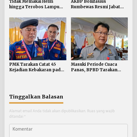
Tidak Memakai Helm
AKBP Bonifasius
hingga Terobos Lampu
Rumbewas Resmi Jabat
Merah Dominasi
Kapolres Tarakan,
Pelanggaran ETLE di
Tegaskan Pelanggaran
Tarakan
Personel Diproses Tanpa
Toleransi
PMK Tarakan Catat 45
Masuki Periode Cuaca
Kejadian Kebakaran pada
Panas, BPBD Tarakan
Januari-Juli 2026
Siapkan Mitigasi Karhutla
di Dua Kecamatan
Tinggalkan Balasan
Alamat email Anda tidak akan dipublikasikan.
Ruas yang wajib
ditandai
*