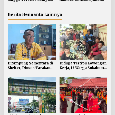
s
Merah Dominasi
Kapolres Tarakan,
Pelanggaran ETLE di
Tegaskan Pelanggaran
Tarakan
Personel Diproses Tanpa
Berita Benuanta Lainnya
Toleransi
Ditampung Sementara di
Diduga Tertipu Lowongan
Shelter, Dinsos Tarakan
Kerja, 15 Warga Sukabumi
Fasilitasi Pemulangan 15
Telantar di Tarakan
Pekerja Asal Jawa Barat