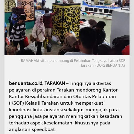
a
s
i
p
e
r
H
a
r
i
,
RAMAI: Aktivitas penumpang di Pelabuhan Tengkayu I atau SDF
K
Tarakan. (DOK: BENUANTA)
S
O
P
benuanta.co.id, TARAKAN
– Tingginya aktivitas
T
a
pelayaran di perairan Tarakan mendorong Kantor
r
Kantor Kesyahbandaran dan Otoritas Pelabuhan
a
(KSOP) Kelas II Tarakan untuk memperkuat
k
koordinasi lintas instansi sekaligus mengajak para
a
pengguna jasa pelayaran meningkatkan kesadaran
n
P
terhadap aspek keselamatan, khususnya pada
e
angkutan speedboat.
r