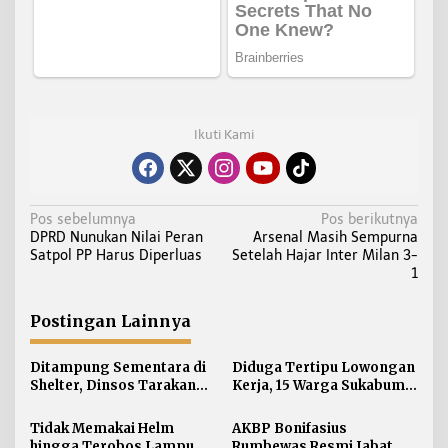
Ikuti Kami
N
Pos sebelumnya
Pos berikutnya
DPRD Nunukan Nilai Peran
Arsenal Masih Sempurna
a
Satpol PP Harus Diperluas
Setelah Hajar Inter Milan 3-
v
1
i
g
Postingan Lainnya
a
s
Ditampung Sementara di
Diduga Tertipu Lowongan
i
Shelter, Dinsos Tarakan
Kerja, 15 Warga Sukabumi
Fasilitasi Pemulangan 15
Telantar di Tarakan
p
Pekerja Asal Jawa Barat
Tidak Memakai Helm
AKBP Bonifasius
o
hingga Terobos Lampu
Rumbewas Resmi Jabat