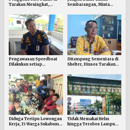
Tarakan Meningkat,
Sembarangan, Minta
Pembuatan Langsung
Lapor Layanan Darurat 112
Paling Banyak
Pengawasan Speedboat
Ditampung Sementara di
Dilakukan setiap
Shelter, Dinsos Tarakan
Keberangkatan, Sertifikat
Fasilitasi Pemulangan 15
Acuan Laik Laut
Pekerja Asal Jawa Barat
Diduga Tertipu Lowongan
Tidak Memakai Helm
Kerja, 15 Warga Sukabumi
hingga Terobos Lampu
Telantar di Tarakan
Merah Dominasi