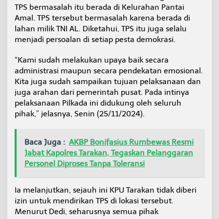
a
TPS bermasalah itu berada di Kelurahan Pantai
n
Amal. TPS tersebut bermasalah karena berada di
t
lahan milik TNI AL. Diketahui, TPS itu juga selalu
a
menjadi persoalan di setiap pesta demokrasi.
i
A
m
“Kami sudah melakukan upaya baik secara
a
administrasi maupun secara pendekatan emosional.
l
Kita juga sudah sampaikan tujuan pelaksanaan dan
juga arahan dari pemerintah pusat. Pada intinya
pelaksanaan Pilkada ini didukung oleh seluruh
pihak,” jelasnya, Senin (25/11/2024).
Baca Juga :
AKBP Bonifasius Rumbewas Resmi
Jabat Kapolres Tarakan, Tegaskan Pelanggaran
Personel Diproses Tanpa Toleransi
Ia melanjutkan, sejauh ini KPU Tarakan tidak diberi
izin untuk mendirikan TPS di lokasi tersebut.
Menurut Dedi, seharusnya semua pihak