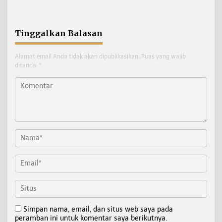
Pelanggaran ETLE di
Tarakan
Tinggalkan Balasan
Alamat email Anda tidak akan dipublikasikan.
Ruas yang wajib
ditandai
*
Simpan nama, email, dan situs web saya pada
peramban ini untuk komentar saya berikutnya.