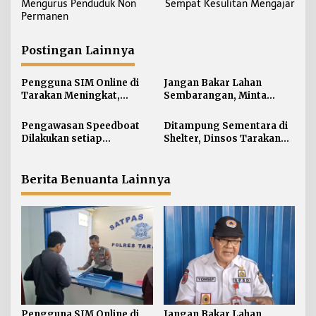
v
Mengurus Penduduk Non
Sempat Kesulitan Mengajar
i
Permanen
g
a
Postingan Lainnya
s
i
Pengguna SIM Online di
Jangan Bakar Lahan
Tarakan Meningkat,
Sembarangan, Minta
p
Pembuatan Langsung
Lapor Layanan Darurat 112
o
Paling Banyak
Pengawasan Speedboat
Ditampung Sementara di
s
Dilakukan setiap
Shelter, Dinsos Tarakan
Keberangkatan, Sertifikat
Fasilitasi Pemulangan 15
Acuan Laik Laut
Pekerja Asal Jawa Barat
Berita Benuanta Lainnya
Pengguna SIM Online di
Jangan Bakar Lahan