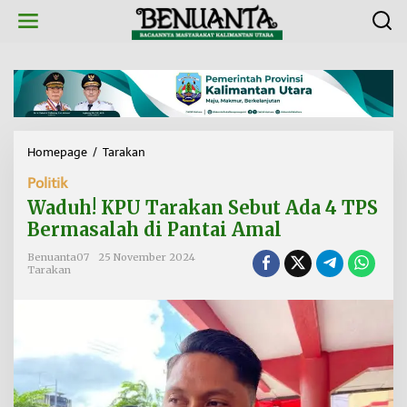
L
e
w
a
t
i
k
e
k
Homepage
/
Tarakan
W
o
a
n
Politik
d
t
u
Waduh! KPU Tarakan Sebut Ada 4 TPS
e
h
n
Bermasalah di Pantai Amal
!
K
Benuanta07
25 November 2024
P
Tarakan
U
T
a
r
a
k
a
n