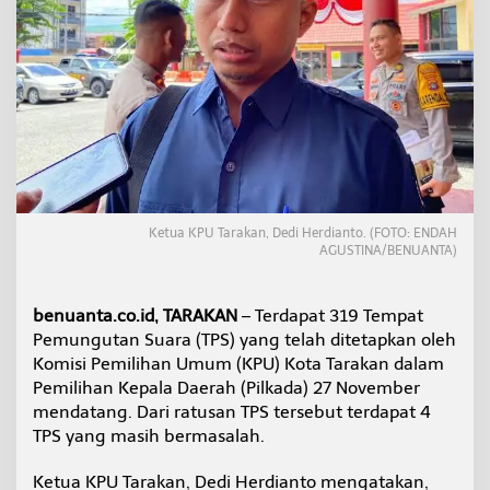
S
e
b
u
t
A
d
a
4
T
P
S
Ketua KPU Tarakan, Dedi Herdianto. (FOTO: ENDAH
B
AGUSTINA/BENUANTA)
e
r
m
benuanta.co.id, TARAKAN
– Terdapat 319 Tempat
a
Pemungutan Suara (TPS) yang telah ditetapkan oleh
s
Komisi Pemilihan Umum (KPU) Kota Tarakan dalam
a
l
Pemilihan Kepala Daerah (Pilkada) 27 November
a
mendatang. Dari ratusan TPS tersebut terdapat 4
h
TPS yang masih bermasalah.
d
i
Ketua KPU Tarakan, Dedi Herdianto mengatakan,
P