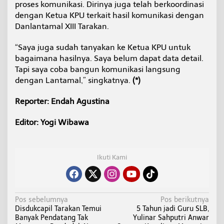
proses komunikasi. Dirinya juga telah berkoordinasi
dengan Ketua KPU terkait hasil komunikasi dengan
Danlantamal XIII Tarakan.
“Saya juga sudah tanyakan ke Ketua KPU untuk
bagaimana hasilnya. Saya belum dapat data detail.
Tapi saya coba bangun komunikasi langsung
dengan Lantamal,” singkatnya.
(*)
Reporter: Endah Agustina
Editor: Yogi Wibawa
Ikuti Kami
N
Pos sebelumnya
Pos berikutnya
Disdukcapil Tarakan Temui
5 Tahun jadi Guru SLB,
a
Banyak Pendatang Tak
Yulinar Sahputri Anwar