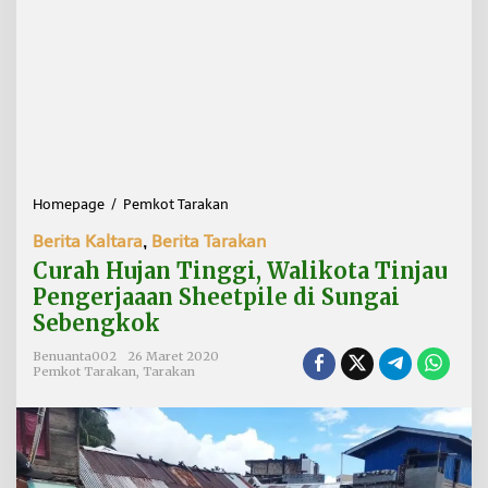
Homepage
/
Pemkot Tarakan
C
u
Berita Kaltara
,
Berita Tarakan
r
a
Curah Hujan Tinggi, Walikota Tinjau
h
Pengerjaaan Sheetpile di Sungai
H
Sebengkok
u
j
Benuanta002
26 Maret 2020
a
Pemkot Tarakan
,
Tarakan
n
T
i
n
g
g