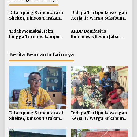
a
s
Ditampung Sementara di
Diduga Tertipu Lowongan
i
Shelter, Dinsos Tarakan
Kerja, 15 Warga Sukabumi
Fasilitasi Pemulangan 15
Telantar di Tarakan
p
Pekerja Asal Jawa Barat
Tidak Memakai Helm
AKBP Bonifasius
o
hingga Terobos Lampu
Rumbewas Resmi Jabat
s
Merah Dominasi
Kapolres Tarakan,
Pelanggaran ETLE di
Tegaskan Pelanggaran
Tarakan
Personel Diproses Tanpa
Berita Benuanta Lainnya
Toleransi
Ditampung Sementara di
Diduga Tertipu Lowongan
Shelter, Dinsos Tarakan
Kerja, 15 Warga Sukabumi
Fasilitasi Pemulangan 15
Telantar di Tarakan
Pekerja Asal Jawa Barat