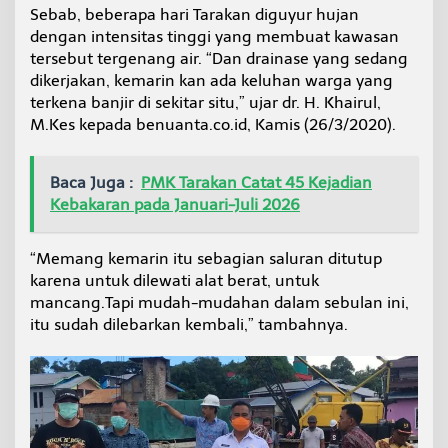
a
Sebab, beberapa hari Tarakan diguyur hujan
n
dengan intensitas tinggi yang membuat kawasan
S
tersebut tergenang air. “Dan drainase yang sedang
h
dikerjakan, kemarin kan ada keluhan warga yang
e
terkena banjir di sekitar situ,” ujar dr. H. Khairul,
e
t
M.Kes kepada benuanta.co.id, Kamis (26/3/2020).
p
i
l
Baca Juga :
PMK Tarakan Catat 45 Kejadian
e
Kebakaran pada Januari-Juli 2026
d
i
S
“Memang kemarin itu sebagian saluran ditutup
u
karena untuk dilewati alat berat, untuk
n
g
mancang.Tapi mudah-mudahan dalam sebulan ini,
a
itu sudah dilebarkan kembali,” tambahnya.
i
S
e
b
e
n
g