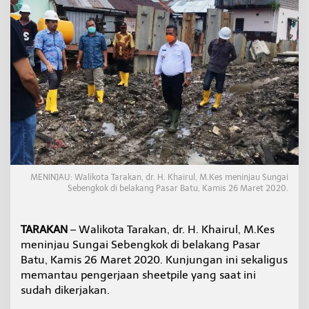
i
,
W
a
l
i
k
o
t
a
T
i
n
j
MENINJAU: Walikota Tarakan, dr. H. Khairul, M.Kes meninjau Sungai
a
Sebengkok di belakang Pasar Batu, Kamis 26 Maret 2020.
u
P
e
TARAKAN
– Walikota Tarakan, dr. H. Khairul, M.Kes
n
g
meninjau Sungai Sebengkok di belakang Pasar
e
Batu, Kamis 26 Maret 2020. Kunjungan ini sekaligus
r
memantau pengerjaan sheetpile yang saat ini
j
sudah dikerjakan.
a
a