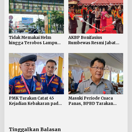
Tidak Memakai Helm
AKBP Bonifasius
hingga Terobos Lampu
Rumbewas Resmi Jabat
Merah Dominasi
Kapolres Tarakan,
Pelanggaran ETLE di
Tegaskan Pelanggaran
Tarakan
Personel Diproses Tanpa
Toleransi
PMK Tarakan Catat 45
Masuki Periode Cuaca
Kejadian Kebakaran pada
Panas, BPBD Tarakan
Januari-Juli 2026
Siapkan Mitigasi Karhutla
di Dua Kecamatan
Tinggalkan Balasan