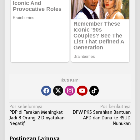
Ikuti Kami
N
Pos sebelumnya
Pos berikutnya
PDP di Tarakan Meningkat
DPW PKS Serahkan Bantuan
a
Jadi 8 Orang, 2 Dinyatakan
APD dan Dana ke RSUD
v
Negatif
Nunukan
i
g
Postingan Lainnya