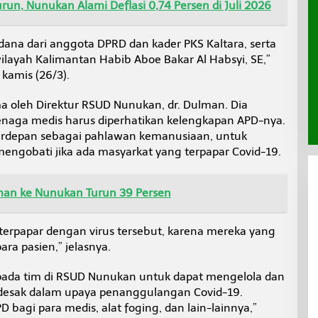
un, Nunukan Alami Deflasi 0,74 Persen di Juli 2026
 dana dari anggota DPRD dan kader PKS Kaltara, serta
ilayah Kalimantan Habib Aboe Bakar Al Habsyi, SE,”
kamis (26/3).
a oleh Direktur RSUD Nunukan, dr. Dulman. Dia
enaga medis harus diperhatikan kelengkapan APD-nya.
erdepan sebagai pahlawan kemanusiaan, untuk
ngobati jika ada masyarkat yang terpapar Covid-19.
an ke Nunukan Turun 39 Persen
terpapar dengan virus tersebut, karena mereka yang
a pasien,” jelasnya.
kepada tim di RSUD Nunukan untuk dapat mengelola dan
esak dalam upaya penanggulangan Covid-19.
 bagi para medis, alat foging, dan lain-lainnya,”