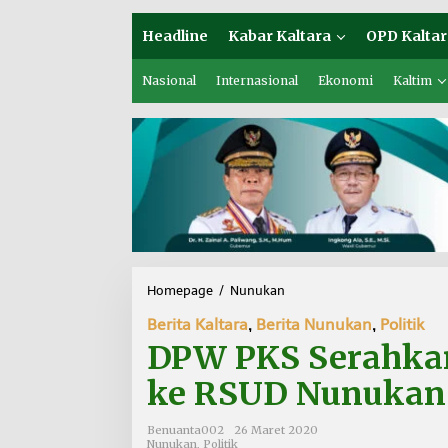
Headline
Kabar Kaltara
OPD Kaltar
Nasional
Internasional
Ekonomi
Kaltim
Homepage
/
Nunukan
D
P
Berita Kaltara
,
Berita Nunukan
,
Politik
W
P
DPW PKS Serahka
K
S
ke RSUD Nunukan
S
e
Benuanta002
26 Maret 2020
r
Nunukan
,
Politik