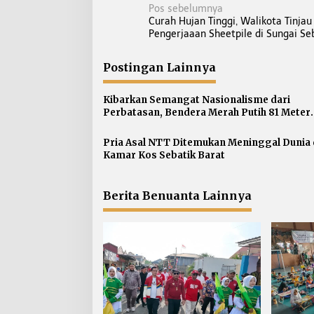
N
Pos sebelumnya
Curah Hujan Tinggi, Walikota Tinjau
a
Pengerjaaan Sheetpile di Sungai S
v
i
Postingan Lainnya
g
a
Kibarkan Semangat Nasionalisme dari
s
Perbatasan, Bendera Merah Putih 81 Meter
Dibentangkan di Sebatik
i
p
Pria Asal NTT Ditemukan Meninggal Dunia 
Kamar Kos Sebatik Barat
o
s
Berita Benuanta Lainnya