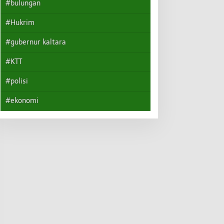
#bulungan
#Hukrim
#gubernur kaltara
#KTT
#polisi
#ekonomi