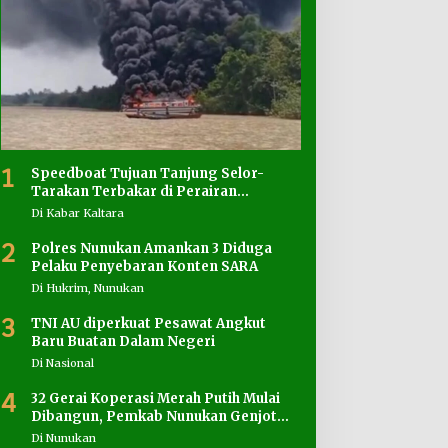
1
Speedboat Tujuan Tanjung Selor-
Tarakan Terbakar di Perairan
Salimbatu
Di Kabar Kaltara
2
Polres Nunukan Amankan 3 Diduga
Pelaku Penyebaran Konten SARA
Di Hukrim, Nunukan
3
TNI AU diperkuat Pesawat Angkut
Baru Buatan Dalam Negeri
Di Nasional
4
32 Gerai Koperasi Merah Putih Mulai
Dibangun, Pemkab Nunukan Genjot
Penyediaan Lahan
Di Nunukan