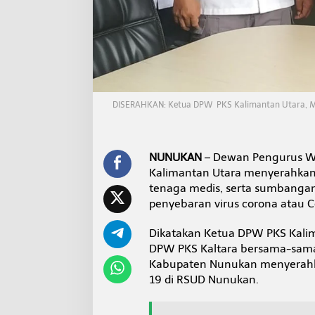
S
U
D
N
u
n
u
k
DISERAHKAN: Ketua DPW PKS Kalimantan Utara, M
a
n
NUNUKAN
– Dewan Pengurus Wil
Kalimantan Utara menyerahkan s
tenaga medis, serta sumbanga
penyebaran virus corona atau 
Dikatakan Ketua DPW PKS Kali
DPW PKS Kaltara bersama-sama
Kabupaten Nunukan menyerahk
19 di RSUD Nunukan.