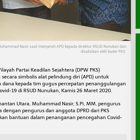
uhammad Nasir saat menyerah APD kepada direktur RSUD Nunukan dan
disaksikan oleh kader PKS.
ayah Partai Keadilan Sejahtera (DPW PKS)
ecara simbolis alat pelindung diri (APD) untuk
n dana kepada tim gugus percepatan penanggulangan
Covid-19 di RSUD Nunukan, Kamis 26 Maret 2020.
mantan Utara, Muhammad Nasir, S.Pi, MM, pengurus
 dengan pengurus dan anggota DPRD dari PKS
an bantuan dalam penanganan pencegahan Covid-