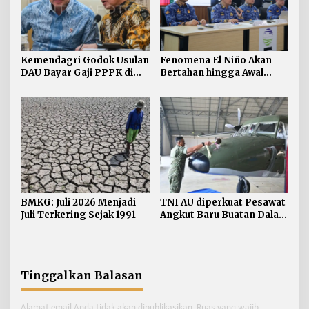
Kemendagri Godok Usulan
Fenomena El Niño Akan
DAU Bayar Gaji PPPK di
Bertahan hingga Awal
Daerah
Kuartal Pertama Tahun
2027
BMKG: Juli 2026 Menjadi
TNI AU diperkuat Pesawat
Juli Terkering Sejak 1991
Angkut Baru Buatan Dalam
Negeri
Tinggalkan Balasan
Alamat email Anda tidak akan dipublikasikan.
Ruas yang wajib