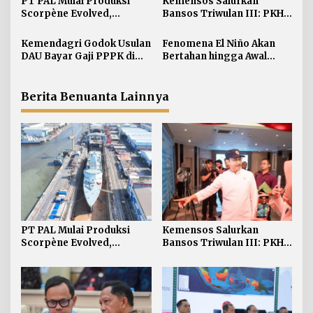
s
PT PAL Mulai Produksi
Kemensos Salurkan
i
Scorpène Evolved,
Bansos Triwulan III: PKH 7
Perkuat Kerja Sama RI-
Juta KPM Sembako 12 Juta
p
Prancis
Kemendagri Godok Usulan
Fenomena El Niño Akan
o
DAU Bayar Gaji PPPK di
Bertahan hingga Awal
s
Daerah
Kuartal Pertama Tahun
2027
Berita Benuanta Lainnya
PT PAL Mulai Produksi
Kemensos Salurkan
Scorpène Evolved,
Bansos Triwulan III: PKH 7
Perkuat Kerja Sama RI-
Juta KPM Sembako 12 Juta
Prancis