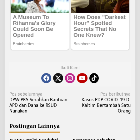
Ikuti Kami
N
Pos sebelumnya
Pos berikutnya
DPW PKS Serahkan Bantuan
Kasus PDP COVID-19 Di
a
APD dan Dana ke RSUD
Kaltim Bertambah Satu
v
Nunukan
Orang
i
g
Postingan Lainnya
a