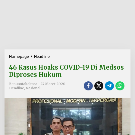
Homepage
/
Headline
4
6
46 Kasus Hoaks COVID-19 Di Medsos
K
a
Diproses Hukum
s
u
Benuantakaltara
27 Maret 2020
Headline
,
Nasional
s
H
o
a
k
s
C
O
V