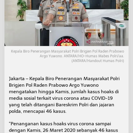
I
D
-
1
9
D
i
M
e
d
Kepala Biro Penerangan Masyarakat Polri Brigjen Pol Raden Prabowo
s
Argo Yuwono. ANTARA/HO-Humas Mabes Polri/aa.
(ANTARA/Handout Humas Polri)
o
s
D
i
Jakarta – Kepala Biro Penerangan Masyarakat Polri
p
Brigjen Pol Raden Prabowo Argo Yuwono
r
mengatakan hingga Kamis, jumlah kasus hoaks di
o
media sosial terkait virus corona atau COVID-19
s
yang telah ditangani Bareskrim Polri dan jajaran
e
s
polda, mencapai 46 kasus.
H
u
“Penanganan kasus hoaks virus corona sampai
k
dengan Kamis, 26 Maret 2020 sebanyak 46 kasus
u