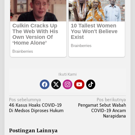
Ikuti Kami
N
Pos sebelumnya
Pos berikutnya
46 Kasus Hoaks COVID-19
Pengamat Sebut Wabah
a
Di Medsos Diproses Hukum
COVID-19 Ancam
v
Narapidana
i
g
Postingan Lainnya