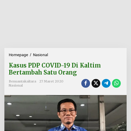
Homepage
/
Nasional
K
a
Kasus PDP COVID-19 Di Kaltim
s
u
Bertambah Satu Orang
s
P
Benuantakaltara
27 Maret 2020
Nasional
D
P
C
O
V
I
D
-
1