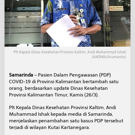
9
D
i
K
a
l
t
i
m
B
Plt Kepala Dinas Kesehatan Provinsi Kaltim, Andi Muhammad Ishak
e
(ANTARA/Arumanto)
r
t
a
Samarinda
– Pasien Dalam Pengawasan (PDP)
m
COVID-19 di Provinsi Kalimantan bertambah satu
b
orang, berdasarkan update Dinas Kesehatan
a
Provinsi Kalimantan Timur, Kamis (26/3).
h
S
a
Plt Kepala Dinas Kesehatan Provinsi Kaltim, Andi
t
Muhammad Ishak kepada media di Samarinda,
u
menjelaskan penambahan satu kasus PDP tersebut
O
terjadi di wilayan Kutai Kartanegara.
r
a