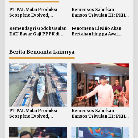
a
s
PT PAL Mulai Produksi
Kemensos Salurkan
i
Scorpène Evolved,
Bansos Triwulan III: PKH 7
Perkuat Kerja Sama RI-
Juta KPM Sembako 12 Juta
p
Prancis
Kemendagri Godok Usulan
Fenomena El Niño Akan
o
DAU Bayar Gaji PPPK di
Bertahan hingga Awal
s
Daerah
Kuartal Pertama Tahun
2027
Berita Benuanta Lainnya
PT PAL Mulai Produksi
Kemensos Salurkan
Scorpène Evolved,
Bansos Triwulan III: PKH 7
Perkuat Kerja Sama RI-
Juta KPM Sembako 12 Juta
Prancis