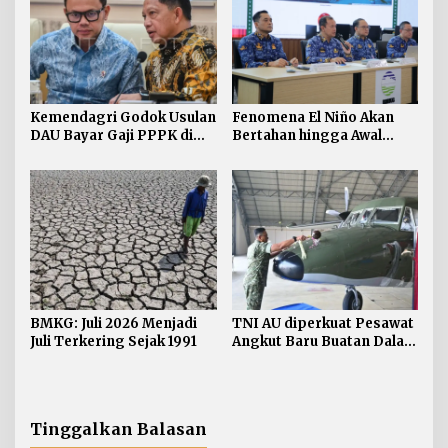
Kemendagri Godok Usulan
Fenomena El Niño Akan
DAU Bayar Gaji PPPK di
Bertahan hingga Awal
Daerah
Kuartal Pertama Tahun
2027
BMKG: Juli 2026 Menjadi
TNI AU diperkuat Pesawat
Juli Terkering Sejak 1991
Angkut Baru Buatan Dalam
Negeri
Tinggalkan Balasan