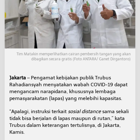
b
a
h
C
O
V
I
D
-
1
Tim Matakin memperlihatkan cairan pembersih tangan yang akan
9
dibagikan secara gratis (Foto ANTARA/ Ganet Dirgantoro)
A
n
c
Jakarta
– Pengamat kebijakan publik Trubus
a
Rahadiansyah menyatakan wabah COVID-19 dapat
m
mengancam narapidana, khususnya lembaga
N
pemasyarakatan (lapas) yang melebihi kapasitas.
a
r
a
“Apalagi, instruksi terkait
sosial distance
sama sekali
p
tidak bisa berjalan di lapas maupun di rutan,” kata
i
Trubus dalam keterangan tertulisnya, di Jakarta,
d
Kamis.
a
n