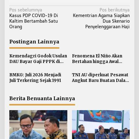
N
Pos sebelumnya
Pos berikutnya
Kasus PDP COVID-19 Di
Kementrian Agama Siapkan
a
Kaltim Bertambah Satu
Dua Skenario
v
Orang
Penyelenggaraan Haji
i
g
Postingan Lainnya
a
s
Kemendagri Godok Usulan
Fenomena El Niño Akan
i
DAU Bayar Gaji PPPK di
Bertahan hingga Awal
Daerah
Kuartal Pertama Tahun
p
2027
BMKG: Juli 2026 Menjadi
TNI AU diperkuat Pesawat
o
Juli Terkering Sejak 1991
Angkut Baru Buatan Dalam
s
Negeri
Berita Benuanta Lainnya