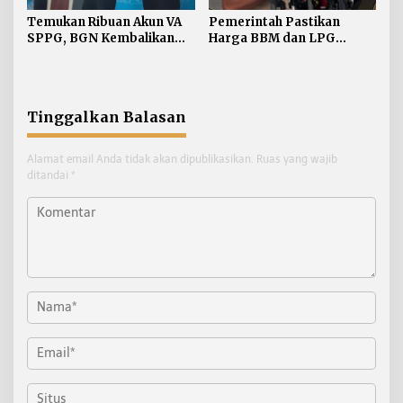
Temukan Ribuan Akun VA
Pemerintah Pastikan
SPPG, BGN Kembalikan
Harga BBM dan LPG
Uang Negara Rp311,2
Subsidi Tidak Naik
Miliar
Tinggalkan Balasan
Alamat email Anda tidak akan dipublikasikan.
Ruas yang wajib
ditandai
*