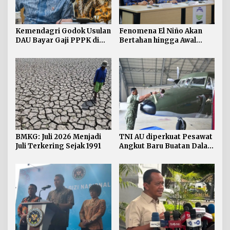
Kemendagri Godok Usulan
Fenomena El Niño Akan
DAU Bayar Gaji PPPK di
Bertahan hingga Awal
Daerah
Kuartal Pertama Tahun
2027
BMKG: Juli 2026 Menjadi
TNI AU diperkuat Pesawat
Juli Terkering Sejak 1991
Angkut Baru Buatan Dalam
Negeri