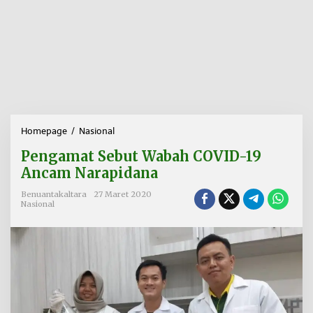
Homepage
/
Nasional
P
e
Pengamat Sebut Wabah COVID-19
n
g
Ancam Narapidana
a
m
Benuantakaltara
27 Maret 2020
Nasional
a
t
S
e
b
u
t
W
a