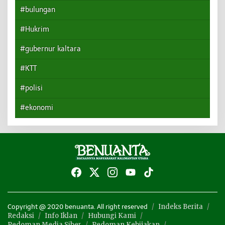
#bulungan
#Hukrim
#gubernur kaltara
#KTT
#polisi
#ekonomi
Indeks Berita
Copyright @ 2020 benuanta. All right reserved
Redaksi
Info Iklan
Hubungi Kami
Pedoman Media Siber
Pedoman Kebijakan