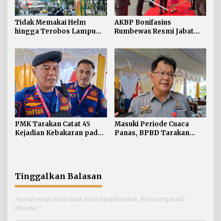
Tidak Memakai Helm
AKBP Bonifasius
hingga Terobos Lampu
Rumbewas Resmi Jabat
Merah Dominasi
Kapolres Tarakan,
Pelanggaran ETLE di
Tegaskan Pelanggaran
Tarakan
Personel Diproses Tanpa
Toleransi
PMK Tarakan Catat 45
Masuki Periode Cuaca
Kejadian Kebakaran pada
Panas, BPBD Tarakan
Januari-Juli 2026
Siapkan Mitigasi Karhutla
di Dua Kecamatan
Tinggalkan Balasan
Alamat email Anda tidak akan dipublikasikan.
Ruas yang wajib
ditandai
*