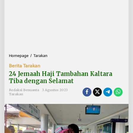
Homepage
/
Tarakan
2
4
Berita Tarakan
J
e
24 Jemaah Haji Tambahan Kaltara
m
Tiba dengan Selamat
a
a
Redaksi Benuanta
3 Agustus 2023
h
Tarakan
H
a
j
i
T
a
m