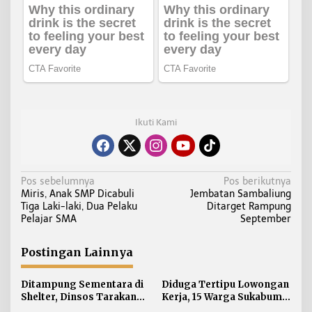
Ikuti Kami
N
Pos sebelumnya
Pos berikutnya
Miris, Anak SMP Dicabuli
Jembatan Sambaliung
a
Tiga Laki-laki, Dua Pelaku
Ditarget Rampung
v
Pelajar SMA
September
i
g
Postingan Lainnya
a
s
Ditampung Sementara di
Diduga Tertipu Lowongan
i
Shelter, Dinsos Tarakan
Kerja, 15 Warga Sukabumi
Fasilitasi Pemulangan 15
Telantar di Tarakan