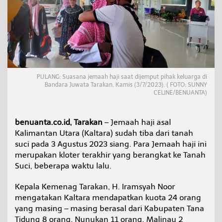
b
a
h
a
n
K
a
l
t
PULANG: Suasana jemaah haji saat dijemput pihak keluarga di
a
Bandara Juwata Tarakan, Kamis (3/7/2023). ( FOTO: SUNNY
CELINE/BENUANTA)
r
a
T
i
benuanta.co.id, Tarakan
– Jemaah haji asal
b
Kalimantan Utara (Kaltara) sudah tiba dari tanah
a
suci pada 3 Agustus 2023 siang. Para Jemaah haji ini
d
merupakan kloter terakhir yang berangkat ke Tanah
e
Suci, beberapa waktu lalu.
n
g
a
Kepala Kemenag Tarakan, H. Iramsyah Noor
n
mengatakan Kaltara mendapatkan kuota 24 orang
S
yang masing – masing berasal dari Kabupaten Tana
e
Tidung 8 orang, Nunukan 11 orang, Malinau 2
l