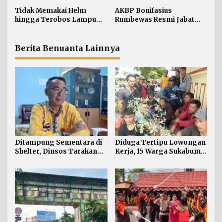
p
Pekerja Asal Jawa Barat
Tidak Memakai Helm
AKBP Bonifasius
o
hingga Terobos Lampu
Rumbewas Resmi Jabat
s
Merah Dominasi
Kapolres Tarakan,
Pelanggaran ETLE di
Tegaskan Pelanggaran
Tarakan
Personel Diproses Tanpa
Berita Benuanta Lainnya
Toleransi
Ditampung Sementara di
Diduga Tertipu Lowongan
Shelter, Dinsos Tarakan
Kerja, 15 Warga Sukabumi
Fasilitasi Pemulangan 15
Telantar di Tarakan
Pekerja Asal Jawa Barat