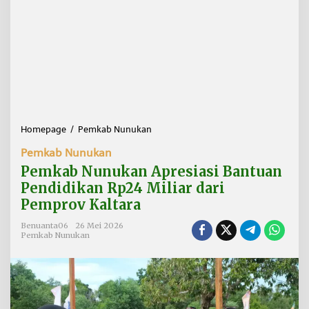
Homepage
/
Pemkab Nunukan
P
e
Pemkab Nunukan
m
k
Pemkab Nunukan Apresiasi Bantuan
a
Pendidikan Rp24 Miliar dari
b
Pemprov Kaltara
N
u
Benuanta06
26 Mei 2026
n
Pemkab Nunukan
u
k
a
n
A
p