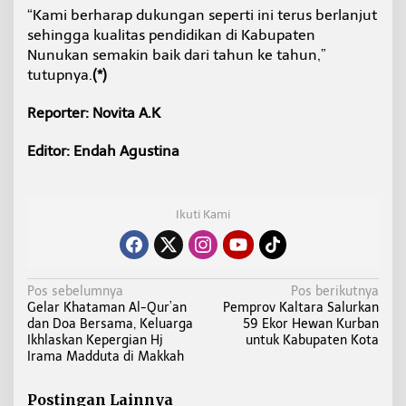
“Kami berharap dukungan seperti ini terus berlanjut
sehingga kualitas pendidikan di Kabupaten
Nunukan semakin baik dari tahun ke tahun,”
tutupnya.
(*)
Reporter: Novita A.K
Editor: Endah Agustina
Ikuti Kami
N
Pos sebelumnya
Pos berikutnya
Gelar Khataman Al-Qur’an
Pemprov Kaltara Salurkan
a
dan Doa Bersama, Keluarga
59 Ekor Hewan Kurban
v
Ikhlaskan Kepergian Hj
untuk Kabupaten Kota
i
Irama Madduta di Makkah
g
a
Postingan Lainnya