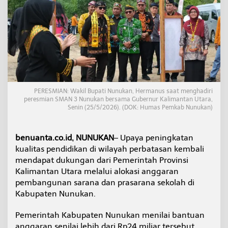
r
e
s
i
a
s
i
B
a
n
PERESMIAN: Wakil Bupati Nunukan, Hermanus saat menghadiri
t
peresmian SMAN 3 Nunukan bersama Gubernur Kalimantan Utara,
u
Senin (25/5/2026). (DOK: Humas Pemkab Nunukan)
a
n
P
benuanta.co.id, NUNUKAN
– Upaya peningkatan
e
kualitas pendidikan di wilayah perbatasan kembali
n
mendapat dukungan dari Pemerintah Provinsi
d
i
Kalimantan Utara melalui alokasi anggaran
d
pembangunan sarana dan prasarana sekolah di
i
Kabupaten Nunukan.
k
a
Pemerintah Kabupaten Nunukan menilai bantuan
n
R
anggaran senilai lebih dari Rp24 miliar tersebut