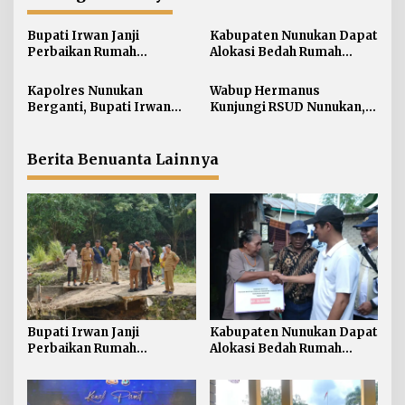
s
i
Bupati Irwan Janji
Kabupaten Nunukan Dapat
Perbaikan Rumah
Alokasi Bedah Rumah
p
Terdampak Banjir
Terbesar di Kaltara, Capai
o
Nunukan Tahun Ini
916 Unit
Kapolres Nunukan
Wabup Hermanus
s
Berganti, Bupati Irwan
Kunjungi RSUD Nunukan,
Sabri Harapkan Sinergi
Bahas Peningkatan
Jaga Stabilitas Wilayah
Pelayanan Kesehatan
Perbatasan
Berita Benuanta Lainnya
Bupati Irwan Janji
Kabupaten Nunukan Dapat
Perbaikan Rumah
Alokasi Bedah Rumah
Terdampak Banjir
Terbesar di Kaltara, Capai
Nunukan Tahun Ini
916 Unit