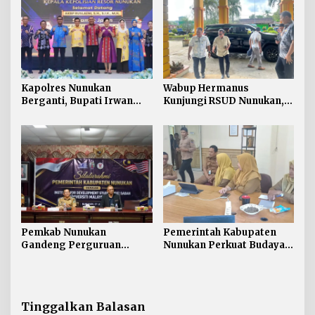
Kapolres Nunukan
Wabup Hermanus
Berganti, Bupati Irwan
Kunjungi RSUD Nunukan,
Sabri Harapkan Sinergi
Bahas Peningkatan
Jaga Stabilitas Wilayah
Pelayanan Kesehatan
Perbatasan
Pemkab Nunukan
Pemerintah Kabupaten
Gandeng Perguruan
Nunukan Perkuat Budaya
Tinggi Sabah untuk
Kerja pada Pelayanan
Dukung Pembangunan
Publik
Perbatasan
Tinggalkan Balasan