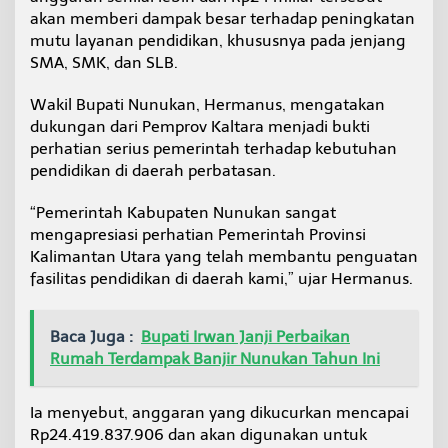
p
akan memberi dampak besar terhadap peningkatan
2
mutu layanan pendidikan, khususnya pada jenjang
4
SMA, SMK, dan SLB.
M
i
l
Wakil Bupati Nunukan, Hermanus, mengatakan
i
dukungan dari Pemprov Kaltara menjadi bukti
a
perhatian serius pemerintah terhadap kebutuhan
r
pendidikan di daerah perbatasan.
d
a
r
“Pemerintah Kabupaten Nunukan sangat
i
mengapresiasi perhatian Pemerintah Provinsi
P
Kalimantan Utara yang telah membantu penguatan
e
fasilitas pendidikan di daerah kami,” ujar Hermanus.
m
p
r
Baca Juga :
Bupati Irwan Janji Perbaikan
o
v
Rumah Terdampak Banjir Nunukan Tahun Ini
K
a
l
Ia menyebut, anggaran yang dikucurkan mencapai
t
Rp24.419.837.906 dan akan digunakan untuk
a