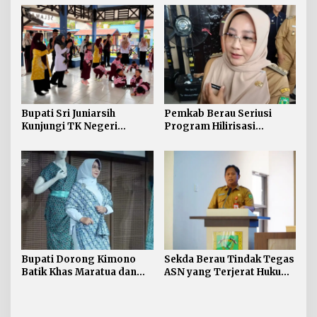
54 Ribu Ton
SMP
Bupati Sri Juniarsih
Pemkab Berau Seriusi
Kunjungi TK Negeri
Program Hilirisasi
Pembina Tanjung Redeb,
Kelautan lewat Proyek
Tanamkan Semangat
Pengalengan Ikan
Belajar Sejak Dini
Bupati Dorong Kimono
Sekda Berau Tindak Tegas
Batik Khas Maratua dan
ASN yang Terjerat Hukum,
Derawan Tembus Pasar
Hak dan Tunjangan
Jepang
Jabatan Turut Dihentikan