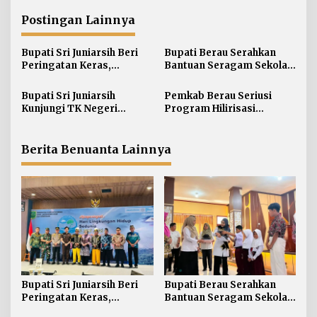
i
g
Postingan Lainnya
a
s
Bupati Sri Juniarsih Beri
Bupati Berau Serahkan
i
Peringatan Keras,
Bantuan Seragam Sekolah
Sampah di Berau Tembus
Gratis bagi Siswa SD dan
p
54 Ribu Ton
SMP
Bupati Sri Juniarsih
Pemkab Berau Seriusi
o
Kunjungi TK Negeri
Program Hilirisasi
s
Pembina Tanjung Redeb,
Kelautan lewat Proyek
Tanamkan Semangat
Pengalengan Ikan
Belajar Sejak Dini
Berita Benuanta Lainnya
Bupati Sri Juniarsih Beri
Bupati Berau Serahkan
Peringatan Keras,
Bantuan Seragam Sekolah
Sampah di Berau Tembus
Gratis bagi Siswa SD dan