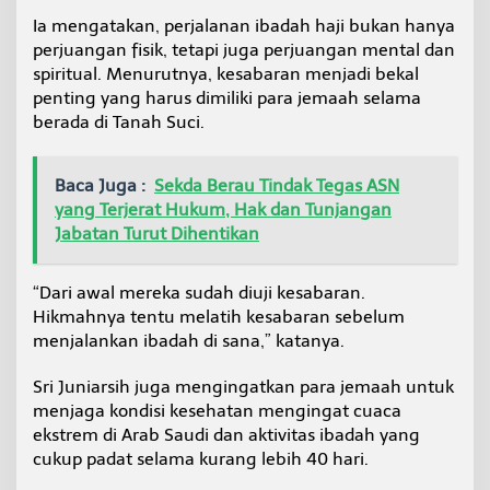
a
Ia mengatakan, perjalanan ibadah haji bukan hanya
b
perjuangan fisik, tetapi juga perjuangan mental dan
a
spiritual. Menurutnya, kesabaran menjadi bekal
r
a
penting yang harus dimiliki para jemaah selama
n
berada di Tanah Suci.
Baca Juga :
Sekda Berau Tindak Tegas ASN
yang Terjerat Hukum, Hak dan Tunjangan
Jabatan Turut Dihentikan
“Dari awal mereka sudah diuji kesabaran.
Hikmahnya tentu melatih kesabaran sebelum
menjalankan ibadah di sana,” katanya.
Sri Juniarsih juga mengingatkan para jemaah untuk
menjaga kondisi kesehatan mengingat cuaca
ekstrem di Arab Saudi dan aktivitas ibadah yang
cukup padat selama kurang lebih 40 hari.