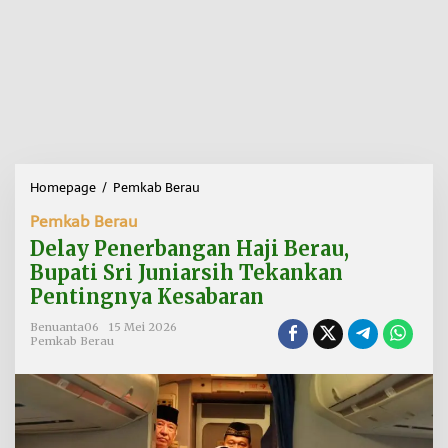
Homepage
/
Pemkab Berau
D
e
Pemkab Berau
l
a
Delay Penerbangan Haji Berau,
y
Bupati Sri Juniarsih Tekankan
P
Pentingnya Kesabaran
e
n
Benuanta06
15 Mei 2026
e
Pemkab Berau
r
b
a
n
g
a