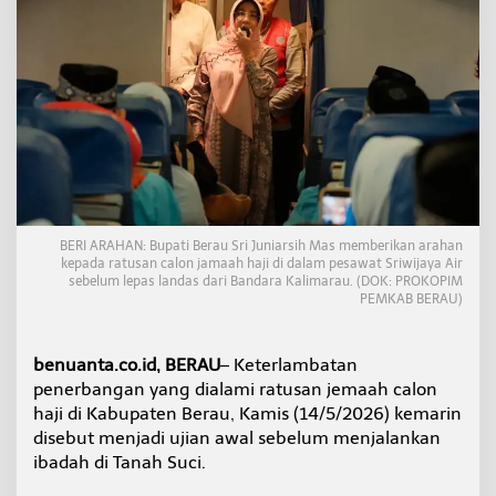
n
H
a
j
i
B
e
r
a
u
,
B
BERI ARAHAN: Bupati Berau Sri Juniarsih Mas memberikan arahan
u
kepada ratusan calon jamaah haji di dalam pesawat Sriwijaya Air
p
sebelum lepas landas dari Bandara Kalimarau. (DOK: PROKOPIM
a
PEMKAB BERAU)
t
i
S
benuanta.co.id, BERAU
– Keterlambatan
r
penerbangan yang dialami ratusan jemaah calon
i
J
haji di Kabupaten Berau, Kamis (14/5/2026) kemarin
u
disebut menjadi ujian awal sebelum menjalankan
n
ibadah di Tanah Suci.
i
a