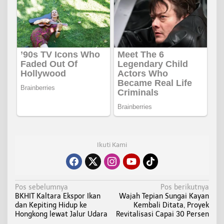
Ikuti Kami
N
Pos sebelumnya
Pos berikutnya
BKHIT Kaltara Ekspor Ikan
Wajah Tepian Sungai Kayan
a
dan Kepiting Hidup ke
Kembali Ditata, Proyek
v
Hongkong lewat Jalur Udara
Revitalisasi Capai 30 Persen