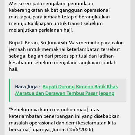
Meski sempat mengalami penundaan
r
s
keberangkatan akibat gangguan operasional
i
maskapai, para jemaah tetap diberangkatkan
h
menuju Balikpapan untuk transit sebelum
T
melanjutkan perjalanan haji.
e
k
a
Bupati Berau, Sri Juniarsih Mas meminta para calon
n
jemaah untuk memaknai keterlambatan tersebut
k
sebagai bagian dari proses spiritual dan latihan
a
kesabaran sebelum menjalani rangkaian ibadah
n
P
haji.
e
n
t
Baca Juga :
Bupati Dorong Kimono Batik Khas
i
Maratua dan Derawan Tembus Pasar Jepang
n
g
n
“Sebelumnya kami memohon maaf atas
y
keterlambatan penerbangan ini yang disebabkan
a
masalah operasional dan demi keselamatan kita
K
e
bersama,” ujarnya, Jumat (15/5/2026).
s