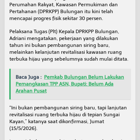
e
Perumahan Rakyat, Kawasan Permukiman dan
k
Pertahanan (DPRKPP) Bulungan itu kini telah
R
mencapai progres fisik sekitar 30 persen.
e
v
Pelaksana Tugas (Plt) Kepala DPRKPP Bulungan,
i
t
Adriani mengatakan, pekerjaan yang dilakukan
a
tahun ini bukan pembangunan siring baru,
l
melainkan kelanjutan revitalisasi kawasan ruang
i
terbuka hijau yang sebelumnya sudah mulai ditata.
s
a
s
Baca Juga :
Pemkab Bulungan Belum Lakukan
i
C
Pemangkasan TPP ASN, Bupati: Belum Ada
a
Arahan Pusat
p
a
i
“Ini bukan pembangunan siring baru, tapi lanjutan
3
revitalisasi ruang terbuka hijau di tepian Sungai
0
Kayan,” katanya saat dikonfirmasi, Jumat
P
e
(15/5/2026).
r
s