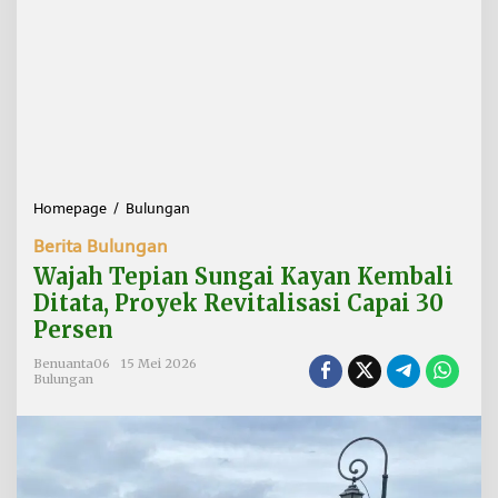
Homepage
/
Bulungan
W
a
Berita Bulungan
j
a
Wajah Tepian Sungai Kayan Kembali
h
Ditata, Proyek Revitalisasi Capai 30
T
Persen
e
p
Benuanta06
15 Mei 2026
i
Bulungan
a
n
S
u
n
g