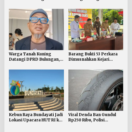
TPP ASN, Bupati: Belum
Unikaltar, Satu
Ada Arahan Pusat
Desa/Kelurahan Satu
Sarjana
Warga Tanah Kuning
Barang Bukti 53 Perkara
Datangi DPRD Bulungan,
Dimusnahkan Kejari
Minta Hak Plasma 20
Bulungan, Masih
Persen segera
Didominasi Kasus Sabu
Diselesaikan
Kebun Raya Bundayati Jadi
Viral Denda Ban Gundul
Lokasi Upacara HUT RI ke-
Rp250 Ribu, Polisi
81
Bulungan Tegaskan Belum
Ada Razia Khusus