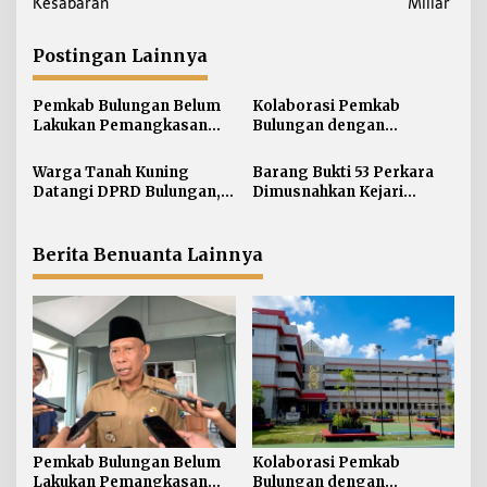
i
Kesabaran
Miliar
g
a
Postingan Lainnya
s
i
Pemkab Bulungan Belum
Kolaborasi Pemkab
Lakukan Pemangkasan
Bulungan dengan
p
TPP ASN, Bupati: Belum
Unikaltar, Satu
o
Ada Arahan Pusat
Desa/Kelurahan Satu
Warga Tanah Kuning
Barang Bukti 53 Perkara
s
Sarjana
Datangi DPRD Bulungan,
Dimusnahkan Kejari
Minta Hak Plasma 20
Bulungan, Masih
Persen segera
Didominasi Kasus Sabu
Diselesaikan
Berita Benuanta Lainnya
Pemkab Bulungan Belum
Kolaborasi Pemkab
Lakukan Pemangkasan
Bulungan dengan