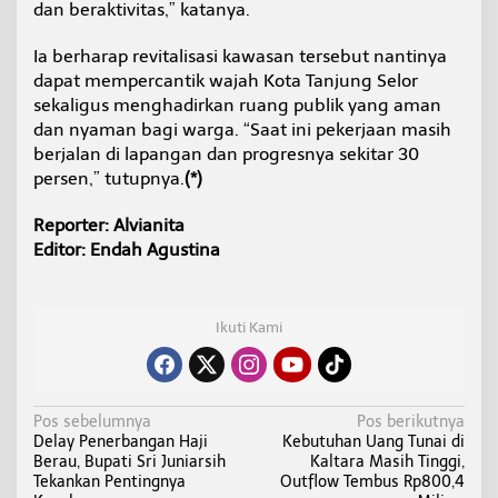
dan beraktivitas,” katanya.
Ia berharap revitalisasi kawasan tersebut nantinya
dapat mempercantik wajah Kota Tanjung Selor
sekaligus menghadirkan ruang publik yang aman
dan nyaman bagi warga. “Saat ini pekerjaan masih
berjalan di lapangan dan progresnya sekitar 30
persen,” tutupnya.
(*)
Reporter: Alvianita
Editor: Endah Agustina
Ikuti Kami
N
Pos sebelumnya
Pos berikutnya
Delay Penerbangan Haji
Kebutuhan Uang Tunai di
a
Berau, Bupati Sri Juniarsih
Kaltara Masih Tinggi,
v
Tekankan Pentingnya
Outflow Tembus Rp800,4