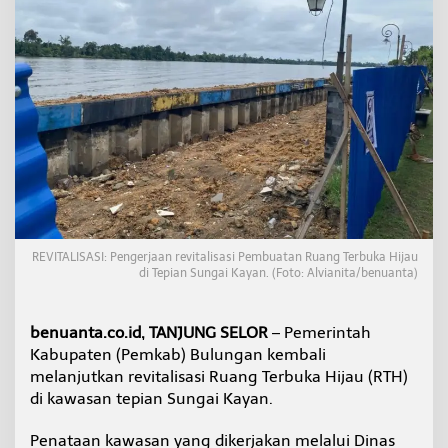
a
i
K
a
y
a
n
K
e
m
b
a
l
i
REVITALISASI: Pengerjaan revitalisasi Pembuatan Ruang Terbuka Hijau
D
di Tepian Sungai Kayan. (Foto: Alvianita/benuanta)
i
t
a
benuanta.co.id, TANJUNG SELOR
– Pemerintah
t
a
Kabupaten (Pemkab) Bulungan kembali
,
melanjutkan revitalisasi Ruang Terbuka Hijau (RTH)
P
di kawasan tepian Sungai Kayan.
r
o
Penataan kawasan yang dikerjakan melalui Dinas
y