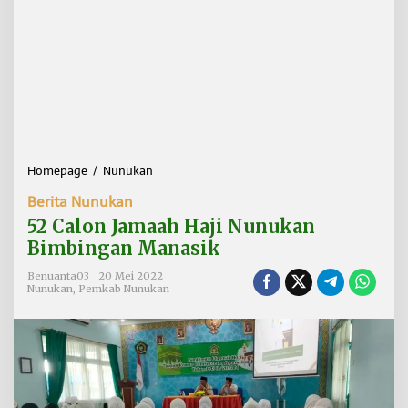
Homepage
/
Nunukan
5
2
Berita Nunukan
C
a
52 Calon Jamaah Haji Nunukan
l
Bimbingan Manasik
o
n
Benuanta03
20 Mei 2022
J
Nunukan
,
Pemkab Nunukan
a
m
a
a
h
H
a