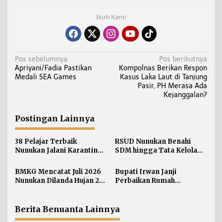
Ikuti Kami
N
Pos sebelumnya
Pos berikutnya
Apriyani/Fadia Pastikan
Kompolnas Berikan Respon
a
Medali SEA Games
Kasus Laka Laut di Tanjung
v
Pasir, PH Merasa Ada
i
Kejanggalan?
g
a
Postingan Lainnya
s
i
38 Pelajar Terbaik
RSUD Nunukan Benahi
Nunukan Jalani Karantina,
SDM hingga Tata Kelola
p
Siap Kibarkan Merah Putih
Pelayanan
o
di HUT RI ke-81
BMKG Mencatat Juli 2026
Bupati Irwan Janji
s
Nunukan Dilanda Hujan 23
Perbaikan Rumah
Hari
Terdampak Banjir
Nunukan Tahun Ini
Berita Benuanta Lainnya