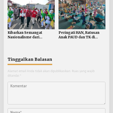
Kibarkan Semangat
Peringati HAN, Ratusan
Nasionalisme dari
Anak PAUD dan TK di
Perbatasan, Bendera
Nunukan Adu Kreativitas
Merah Putih 81 Meter
Lomba Menggambar dan
Dibentangkan di Sebatik
Mewarnai
Tinggalkan Balasan
Alamat email Anda tidak akan dipublikasikan.
Ruas yang wajib
ditandai
*