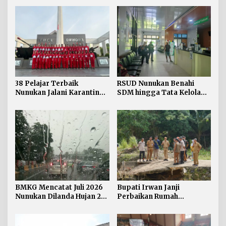
38 Pelajar Terbaik
RSUD Nunukan Benahi
Nunukan Jalani Karantina,
SDM hingga Tata Kelola
Siap Kibarkan Merah Putih
Pelayanan
di HUT RI ke-81
BMKG Mencatat Juli 2026
Bupati Irwan Janji
Nunukan Dilanda Hujan 23
Perbaikan Rumah
Hari
Terdampak Banjir
Nunukan Tahun Ini