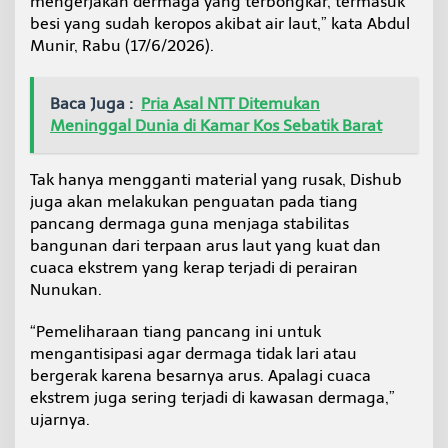
mengerjakan dermaga yang terbongkar, termasuk
e
besi yang sudah keropos akibat air laut,” kata Abdul
b
Munir, Rabu (17/6/2026).
a
t
i
Baca Juga :
Pria Asal NTT Ditemukan
k
j
Meninggal Dunia di Kamar Kos Sebatik Barat
a
d
i
Tak hanya mengganti material yang rusak, Dishub
P
juga akan melakukan penguatan pada tiang
e
pancang dermaga guna menjaga stabilitas
r
bangunan dari terpaan arus laut yang kuat dan
h
cuaca ekstrem yang kerap terjadi di perairan
a
t
Nunukan.
i
a
“Pemeliharaan tiang pancang ini untuk
n
mengantisipasi agar dermaga tidak lari atau
S
bergerak karena besarnya arus. Apalagi cuaca
e
r
ekstrem juga sering terjadi di kawasan dermaga,”
i
ujarnya.
u
s