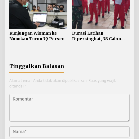
Kunjungan Wisman ke
Durasi Latihan
Nunukan Turun 39 Persen
Dipersingkat, 38 Calon
Paskibraka Nunukan
Digembleng Tampil
Maksimal
Tinggalkan Balasan
Alamat email Anda tidak akan dipublikasikan.
Ruas yang wajib
ditandai
*