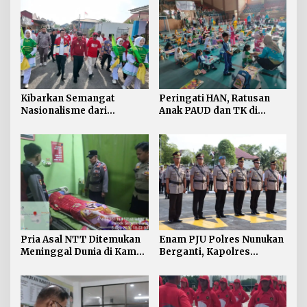
Kibarkan Semangat
Peringati HAN, Ratusan
Nasionalisme dari
Anak PAUD dan TK di
Perbatasan, Bendera
Nunukan Adu Kreativitas
Merah Putih 81 Meter
Lomba Menggambar dan
Dibentangkan di Sebatik
Mewarnai
Pria Asal NTT Ditemukan
Enam PJU Polres Nunukan
Meninggal Dunia di Kamar
Berganti, Kapolres
Kos Sebatik Barat
Tekankan Displin
Personel