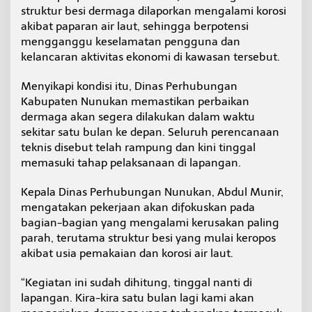
a
struktur besi dermaga dilaporkan mengalami korosi
m
akibat paparan air laut, sehingga berpotensi
a
mengganggu keselamatan pengguna dan
t
kelancaran aktivitas ekonomi di kawasan tersebut.
a
n
J
Menyikapi kondisi itu, Dinas Perhubungan
a
Kabupaten Nunukan memastikan perbaikan
l
dermaga akan segera dilakukan dalam waktu
u
sekitar satu bulan ke depan. Seluruh perencanaan
r
teknis disebut telah rampung dan kini tinggal
V
i
memasuki tahap pelaksanaan di lapangan.
t
a
Kepala Dinas Perhubungan Nunukan, Abdul Munir,
l
mengatakan pekerjaan akan difokuskan pada
N
bagian-bagian yang mengalami kerusakan paling
u
n
parah, terutama struktur besi yang mulai keropos
u
akibat usia pemakaian dan korosi air laut.
k
a
“Kegiatan ini sudah dihitung, tinggal nanti di
n
lapangan. Kira-kira satu bulan lagi kami akan
–
S