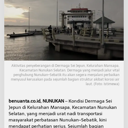
m
a
g
a
S
e
i
J
e
p
u
n
K
Aktivitas penyeberangan di Dermaga Sei Jepun, Kelurahan Mansapa,
e
Kecamatan Nunukan Selatan. Dermaga yang menjadi jalur vital
r
penghubung Nunukan–Sebatik itu akan segera menjalani perbaikan
menyusul kerusakan pada sejumlah bagian struktur akibat korosi air
o
laut. (Foto: Istimewa)
p
o
s
benuanta.co.id, NUNUKAN
– Kondisi Dermaga Sei
,
K
Jepun di Kelurahan Mansapa, Kecamatan Nunukan
e
Selatan, yang menjadi urat nadi transportasi
s
masyarakat perbatasan Nunukan–Sebatik, kini
e
mendapat perhatian serius. Sejumlah bagian
l