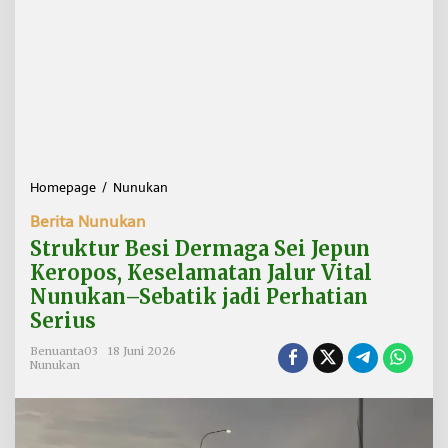
Homepage
/
Nunukan
S
t
Berita Nunukan
r
u
Struktur Besi Dermaga Sei Jepun
k
Keropos, Keselamatan Jalur Vital
t
Nunukan–Sebatik jadi Perhatian
u
r
Serius
B
e
Benuanta03
18 Juni 2026
Nunukan
s
i
D
e
r