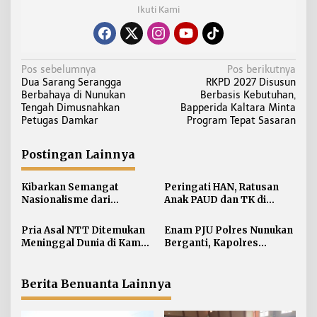
Ikuti Kami
N
Pos sebelumnya
Pos berikutnya
Dua Sarang Serangga
RKPD 2027 Disusun
a
Berbahaya di Nunukan
Berbasis Kebutuhan,
v
Tengah Dimusnahkan
Bapperida Kaltara Minta
i
Petugas Damkar
Program Tepat Sasaran
g
a
Postingan Lainnya
s
i
Kibarkan Semangat
Peringati HAN, Ratusan
Nasionalisme dari
Anak PAUD dan TK di
p
Perbatasan, Bendera
Nunukan Adu Kreativitas
o
Merah Putih 81 Meter
Lomba Menggambar dan
Pria Asal NTT Ditemukan
Enam PJU Polres Nunukan
s
Dibentangkan di Sebatik
Mewarnai
Meninggal Dunia di Kamar
Berganti, Kapolres
Kos Sebatik Barat
Tekankan Displin
Personel
Berita Benuanta Lainnya