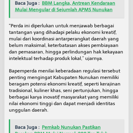
Baca Juga :
BBM Langka, Antrean Kendaraan
J
Mulai Mengular di Sejumlah APMS Nunukan
a
d
i
“Perda ini diperlukan untuk menjawab berbagai
P
r
tantangan yang dihadapi pelaku ekonomi kreatif,
i
mulai dari koordinasi antarperangkat daerah yang
o
belum maksimal, keterbatasan akses pembiayaan
r
dan pemasaran, hingga perlindungan hak kekayaan
i
t
intelektual terhadap produk lokal,” ujarnya.
a
s
Bapemperda menilai keberadaan regulasi tersebut
penting mengingat Kabupaten Nunukan memiliki
beragam potensi ekonomi kreatif, seperti kerajinan
tradisional, kuliner khas, seni pertunjukan, hingga
berbagai karya inovatif masyarakat yang memiliki
nilai ekonomi tinggi dan dapat menjadi identitas
unggulan daerah.
Baca Juga :
Pemkab Nunukan Pastikan