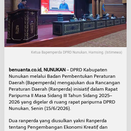
k
a
n
D
u
a
R
a
n
p
Ketua Bapemperda DPRD Nunukan, Hamsing. (Istimewa)
e
r
d
benuanta.co.id, NUNUKAN
– DPRD Kabupaten
a
Nunukan melalui Badan Pembentukan Peraturan
I
n
Daerah (Bapemperda) mengajukan dua Rancangan
i
Peraturan Daerah (Ranperda) inisiatif dalam Rapat
s
Paripurna II Masa Sidang III Tahun Sidang 2025–
i
2026 yang digelar di ruang rapat paripurna DPRD
a
Nunukan, Senin (15/6/2026).
t
i
f
Dua ranperda yang diusulkan yakni Ranperda
,
tentang Pengembangan Ekonomi Kreatif dan
P