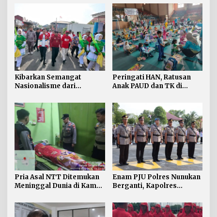
Kibarkan Semangat
Peringati HAN, Ratusan
Nasionalisme dari
Anak PAUD dan TK di
Perbatasan, Bendera
Nunukan Adu Kreativitas
Merah Putih 81 Meter
Lomba Menggambar dan
Dibentangkan di Sebatik
Mewarnai
Pria Asal NTT Ditemukan
Enam PJU Polres Nunukan
Meninggal Dunia di Kamar
Berganti, Kapolres
Kos Sebatik Barat
Tekankan Displin
Personel