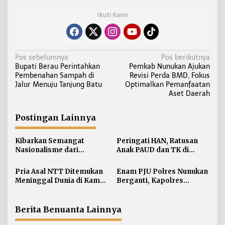
Ikuti Kami
N
Pos sebelumnya
Pos berikutnya
Bupati Berau Perintahkan
Pemkab Nunukan Ajukan
a
Pembenahan Sampah di
Revisi Perda BMD, Fokus
v
Jalur Menuju Tanjung Batu
Optimalkan Pemanfaatan
i
Aset Daerah
g
a
Postingan Lainnya
s
i
Kibarkan Semangat
Peringati HAN, Ratusan
Nasionalisme dari
Anak PAUD dan TK di
p
Perbatasan, Bendera
Nunukan Adu Kreativitas
o
Merah Putih 81 Meter
Lomba Menggambar dan
Pria Asal NTT Ditemukan
Enam PJU Polres Nunukan
s
Dibentangkan di Sebatik
Mewarnai
Meninggal Dunia di Kamar
Berganti, Kapolres
Kos Sebatik Barat
Tekankan Displin
Personel
Berita Benuanta Lainnya