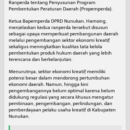
Ranperda tentang Penyusunan Program
e
Pembentukan Peraturan Daerah (Propemperda).
n
g
e
Ketua Bapemperda DPRD Nunukan, Hamsing,
m
menjelaskan kedua ranperda tersebut disusun
b
sebagai upaya memperkuat pembangunan daerah
a
melalui pengembangan sektor ekonomi kreatif
n
g
sekaligus meningkatkan kualitas tata kelola
a
pembentukan produk hukum daerah yang lebih
n
terencana dan berkelanjutan.
E
k
Menurutnya, sektor ekonomi kreatif memiliki
o
n
potensi besar dalam mendorong pertumbuhan
o
ekonomi daerah. Namun, hingga kini
m
pengembangannya belum optimal karena belum
i
didukung regulasi yang secara khusus mengatur
K
r
pembinaan, pengembangan, perlindungan, dan
e
pemberdayaan pelaku usaha kreatif di Kabupaten
a
Nunukan.
t
i
f