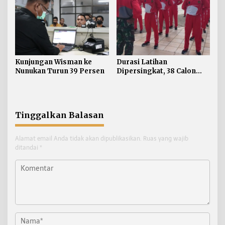
Kunjungan Wisman ke
Durasi Latihan
Nunukan Turun 39 Persen
Dipersingkat, 38 Calon
Paskibraka Nunukan
Digembleng Tampil
Maksimal
Tinggalkan Balasan
Alamat email Anda tidak akan dipublikasikan.
Ruas yang wajib
ditandai
*