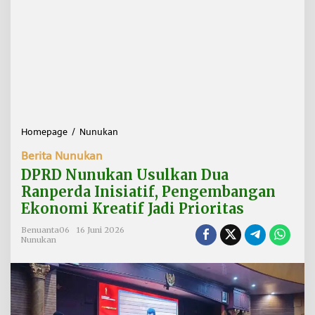
Homepage
/
Nunukan
D
P
Berita Nunukan
R
D
DPRD Nunukan Usulkan Dua
N
Ranperda Inisiatif, Pengembangan
u
Ekonomi Kreatif Jadi Prioritas
n
u
Benuanta06
16 Juni 2026
k
Nunukan
a
n
U
s
u
l