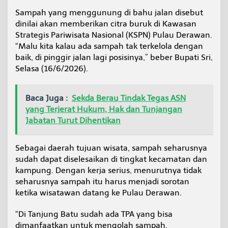
J
Sampah yang menggunung di bahu jalan disebut
a
dinilai akan memberikan citra buruk di Kawasan
l
u
Strategis Pariwisata Nasional (KSPN) Pulau Derawan.
r
“Malu kita kalau ada sampah tak terkelola dengan
M
baik, di pinggir jalan lagi posisinya,” beber Bupati Sri,
e
Selasa (16/6/2026).
n
u
j
Baca Juga :
Sekda Berau Tindak Tegas ASN
u
T
yang Terjerat Hukum, Hak dan Tunjangan
a
Jabatan Turut Dihentikan
n
j
u
Sebagai daerah tujuan wisata, sampah seharusnya
n
sudah dapat diselesaikan di tingkat kecamatan dan
g
kampung. Dengan kerja serius, menurutnya tidak
B
a
seharusnya sampah itu harus menjadi sorotan
t
ketika wisatawan datang ke Pulau Derawan.
u
“Di Tanjung Batu sudah ada TPA yang bisa
dimanfaatkan untuk mengolah sampah,