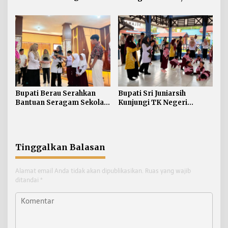
Kelola Limbah Plastik
Sampah di Berau Tembus
54 Ribu Ton
Bupati Berau Serahkan
Bupati Sri Juniarsih
Bantuan Seragam Sekolah
Kunjungi TK Negeri
Gratis bagi Siswa SD dan
Pembina Tanjung Redeb,
SMP
Tanamkan Semangat
Belajar Sejak Dini
Tinggalkan Balasan
Alamat email Anda tidak akan dipublikasikan.
Ruas yang wajib
ditandai
*