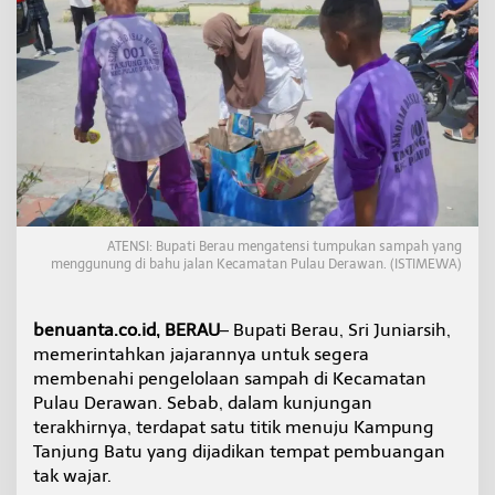
n
t
a
h
k
a
n
P
e
m
b
e
ATENSI: Bupati Berau mengatensi tumpukan sampah yang
n
menggunung di bahu jalan Kecamatan Pulau Derawan. (ISTIMEWA)
a
h
a
benuanta.co.id, BERAU
– Bupati Berau, Sri Juniarsih,
n
S
memerintahkan jajarannya untuk segera
a
membenahi pengelolaan sampah di Kecamatan
m
Pulau Derawan. Sebab, dalam kunjungan
p
terakhirnya, terdapat satu titik menuju Kampung
a
h
Tanjung Batu yang dijadikan tempat pembuangan
d
tak wajar.
i