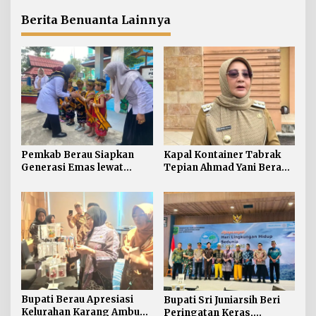
54 Ribu Ton
Berita Benuanta Lainnya
Pemkab Berau Siapkan
Kapal Kontainer Tabrak
Generasi Emas lewat
Tepian Ahmad Yani Berau
Pendidikan Anak Usia Dini
Lagi, Pemkab Akhirnya
Buka Suara Soal Ganti Rugi
Bupati Berau Apresiasi
Bupati Sri Juniarsih Beri
Kelurahan Karang Ambun
Peringatan Keras,