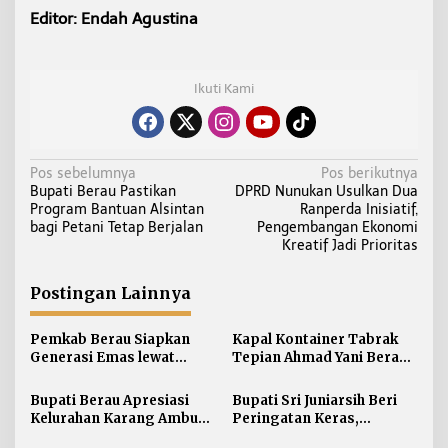
Editor: Endah Agustina
Ikuti Kami
N
Pos sebelumnya
Pos berikutnya
Bupati Berau Pastikan
DPRD Nunukan Usulkan Dua
a
Program Bantuan Alsintan
Ranperda Inisiatif,
v
bagi Petani Tetap Berjalan
Pengembangan Ekonomi
i
Kreatif Jadi Prioritas
g
a
Postingan Lainnya
s
i
Pemkab Berau Siapkan
Kapal Kontainer Tabrak
Generasi Emas lewat
Tepian Ahmad Yani Berau
p
Pendidikan Anak Usia Dini
Lagi, Pemkab Akhirnya
o
Buka Suara Soal Ganti Rugi
Bupati Berau Apresiasi
Bupati Sri Juniarsih Beri
s
Kelurahan Karang Ambun
Peringatan Keras,
Kelola Limbah Plastik
Sampah di Berau Tembus