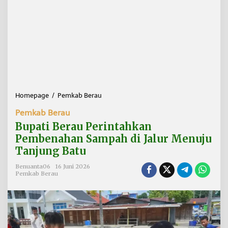
Homepage
/
Pemkab Berau
B
u
Pemkab Berau
p
a
Bupati Berau Perintahkan
t
Pembenahan Sampah di Jalur Menuju
i
Tanjung Batu
B
e
Benuanta06
16 Juni 2026
r
Pemkab Berau
a
u
P
e
r
i