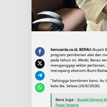
l
s
i
n
t
a
n
b
a
g
i
P
benuanta.co.id, BERAU
-Bupati 
e
program pemberian alat dan mes
t
pada tahun ini. Meski, Berau se
a
menganggap sektor pertanian, p
n
menopang ekonomi Bumi Batiw
i
T
e
“Sehingga komitmen kami, itu te
t
kata dia, Selasa (16/6/2026).
a
p
B
Baca Juga :
Bupati Dorong K
e
Pasar Jepang
r