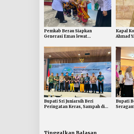
Pemkab Berau Siapkan
Kapal Ko
Generasi Emas lewat
Ahmad Ya
Pendidikan Anak Usia Dini
Akhirnya
Rugi
Bupati Sri Juniarsih Beri
Bupati B
Peringatan Keras, Sampah di
Seragam 
Berau Tembus 54 Ribu Ton
Siswa S
Tinggalkan Balasan