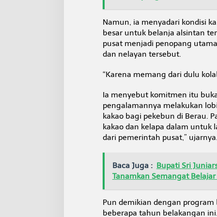
j
a
Namun, ia menyadari kondisi ka
l
a
besar untuk belanja alsintan t
n
pusat menjadi penopang utama
dan nelayan tersebut.
“Karena memang dari dulu kolab
Ia menyebut komitmen itu bukan
pengalamannya melakukan lobi
kakao bagi pekebun di Berau. P
kakao dan kelapa dalam untuk 
dari pemerintah pusat,” ujarnya
Baca Juga :
Bupati Sri Junia
Tanamkan Semangat Belajar 
Pun demikian dengan program 
beberapa tahun belakangan ini