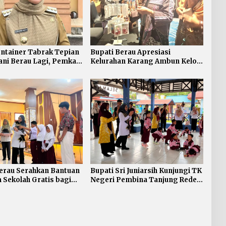
ntainer Tabrak Tepian
Bupati Berau Apresiasi
ni Berau Lagi, Pemkab
Kelurahan Karang Ambun Kelola
 Buka Suara Soal Ganti
Limbah Plastik
erau Serahkan Bantuan
Bupati Sri Juniarsih Kunjungi TK
Sekolah Gratis bagi
Negeri Pembina Tanjung Redeb,
D dan SMP
Tanamkan Semangat Belajar
Sejak Dini