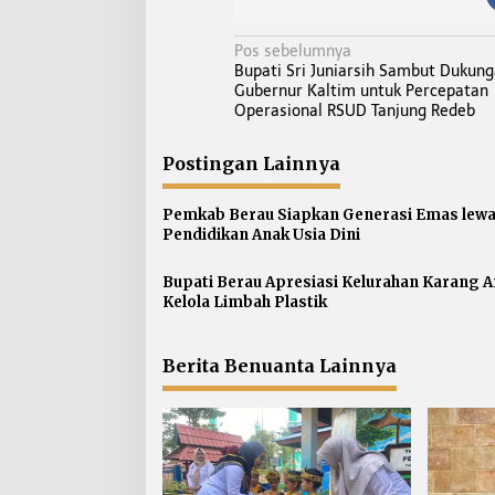
N
Pos sebelumnya
Bupati Sri Juniarsih Sambut Dukun
a
Gubernur Kaltim untuk Percepatan
v
Operasional RSUD Tanjung Redeb
i
g
Postingan Lainnya
a
s
Pemkab Berau Siapkan Generasi Emas lewa
Pendidikan Anak Usia Dini
i
p
Bupati Berau Apresiasi Kelurahan Karang
o
Kelola Limbah Plastik
s
Berita Benuanta Lainnya