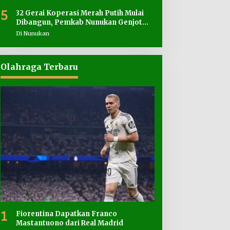
5
32 Gerai Koperasi Merah Putih Mulai
Dibangun, Pemkab Nunukan Genjot
Penyediaan Lahan
Di Nunukan
Olahraga Terbaru
1
Fiorentina Dapatkan Franco
Mastantuono dari Real Madrid