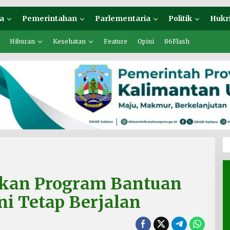
a
Pemerintahan
Parlementaria
Politik
Hukr
Hiburan
Kesehatan
Feature
Opini
86Flash
ikan Program Bantuan
ni Tetap Berjalan