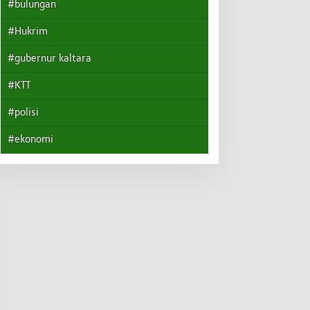
#bulungan
#Hukrim
#gubernur kaltara
#KTT
#polisi
#ekonomi