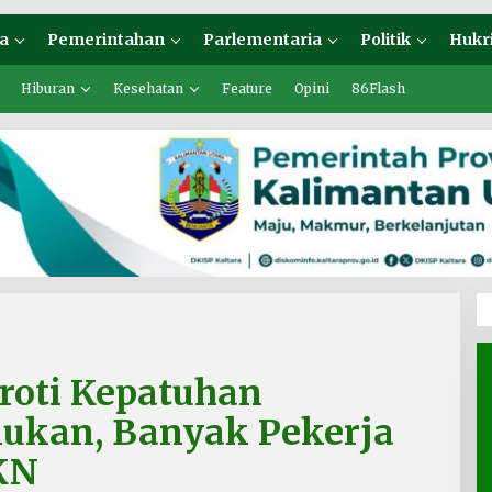
a
Pemerintahan
Parlementaria
Politik
Hukr
Hiburan
Kesehatan
Feature
Opini
86Flash
roti Kepatuhan
nukan, Banyak Pekerja
KN