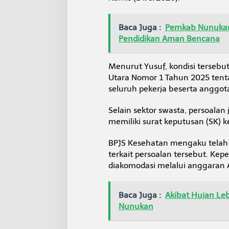
j
a
B
Baca Juga :
Pemkab Nunukan
e
Pendidikan Aman Bencana
l
u
m
Menurut Yusuf, kondisi terseb
T
Utara Nomor 1 Tahun 2025 tent
e
r
seluruh pekerja beserta anggot
d
a
Selain sektor swasta, persoala
f
memiliki surat keputusan (SK) 
t
a
BPJS Kesehatan mengaku telah
r
J
terkait persoalan tersebut. Ke
K
diakomodasi melalui anggaran
N
Baca Juga :
Akibat Hujan Le
Nunukan