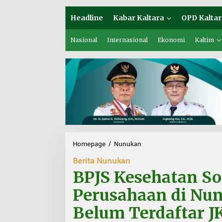
Headline
Kabar Kaltara
OPD Kaltar
Nasional
Internasional
Ekonomi
Kaltim
Homepage
/
Nunukan
B
P
Berita Nunukan
J
S
BPJS Kesehatan So
K
e
Perusahaan di Nu
s
e
Belum Terdaftar J
h