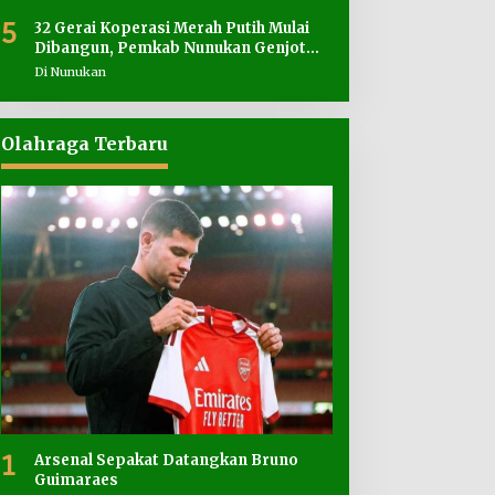
5
32 Gerai Koperasi Merah Putih Mulai
Dibangun, Pemkab Nunukan Genjot
Penyediaan Lahan
Di Nunukan
Olahraga Terbaru
1
Arsenal Sepakat Datangkan Bruno
Guimaraes