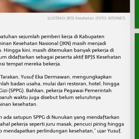
ILUSTRASI: BPJS Kesehatan. (FOTO: INTERNET)
atuhan sejumlah pemberi kerja di Kabupaten
nan Kesehatan Nasional (JKN) masih menjadi
n. Hingga kini, masih ditemukan banyak pekerja di
um didaftarkan sebagai peserta aktif BPJS Kesehatan
si tempat mereka bekerja.
 Tarakan, Yusuf Eka Dermawan, mengungkapkan
mlah badan usaha, mulai dari restoran, hotel, hingga
zi (SPPG). Bahkan, pekerja Pegawai Pemerintah
 paruh waktu juga disebut belum seluruhnya
inan kesehatan.
m ada satupun SPPG di Nunukan yang mendaftarkan
hal pekerja seperti juru masak, pencuci piring hingga
b mendapatkan perlindungan kesehatan,” ujar Yusuf,