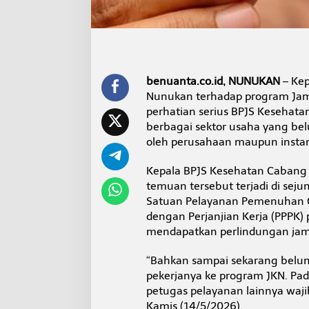
h
a
a
n
d
i
N
benuanta.co.id, NUNUKAN
– Kep
u
Nunukan terhadap program Jami
n
perhatian serius BPJS Kesehata
u
berbagai sektor usaha yang bel
k
oleh perusahaan maupun instan
a
n
,
Kepala BPJS Kesehatan Cabang
B
temuan tersebut terjadi di seju
a
Satuan Pelayanan Pemenuhan Gi
n
dengan Perjanjian Kerja (PPPK)
y
a
mendapatkan perlindungan jam
k
P
“Bahkan sampai sekarang belu
e
pekerjanya ke program JKN. Pada
k
petugas pelayanan lainnya waji
e
r
Kamis (14/5/2026).