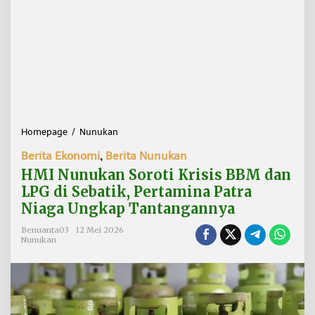
Homepage
/
Nunukan
H
M
Berita Ekonomi
,
Berita Nunukan
I
N
HMI Nunukan Soroti Krisis BBM dan
u
LPG di Sebatik, Pertamina Patra
n
Niaga Ungkap Tantangannya
u
k
Benuanta03
12 Mei 2026
a
Nunukan
n
S
o
r
o
t