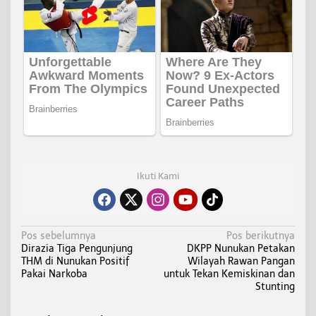
Ikuti Kami
N
Pos sebelumnya
Pos berikutnya
Dirazia Tiga Pengunjung
DKPP Nunukan Petakan
a
THM di Nunukan Positif
Wilayah Rawan Pangan
v
Pakai Narkoba
untuk Tekan Kemiskinan dan
i
Stunting
g