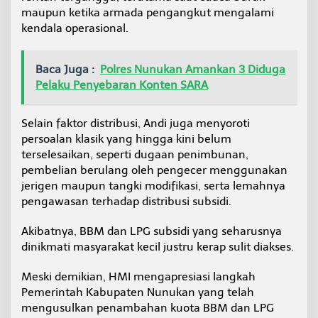
p
maupun ketika armada pengangkut mengalami
T
kendala operasional.
a
n
t
Baca Juga :
Polres Nunukan Amankan 3 Diduga
a
Pelaku Penyebaran Konten SARA
n
g
a
Selain faktor distribusi, Andi juga menyoroti
n
n
persoalan klasik yang hingga kini belum
y
terselesaikan, seperti dugaan penimbunan,
a
pembelian berulang oleh pengecer menggunakan
jerigen maupun tangki modifikasi, serta lemahnya
pengawasan terhadap distribusi subsidi.
Akibatnya, BBM dan LPG subsidi yang seharusnya
dinikmati masyarakat kecil justru kerap sulit diakses.
Meski demikian, HMI mengapresiasi langkah
Pemerintah Kabupaten Nunukan yang telah
mengusulkan penambahan kuota BBM dan LPG