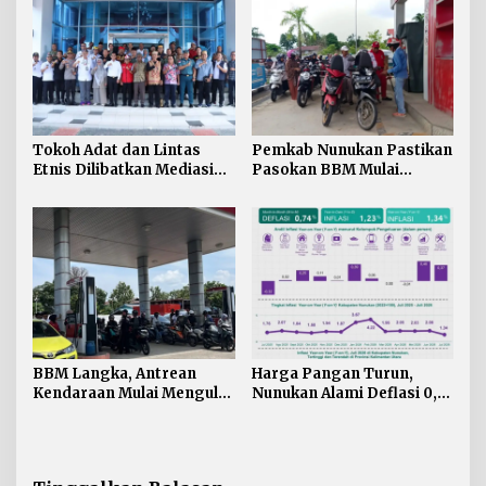
Maksimal
Tokoh Adat dan Lintas
Pemkab Nunukan Pastikan
Etnis Dilibatkan Mediasi
Pasokan BBM Mulai
Persoalan SARA di
Normal, 300 Ton Telah
Nunukan
Didistribusikan
BBM Langka, Antrean
Harga Pangan Turun,
Kendaraan Mulai Mengular
Nunukan Alami Deflasi 0,74
di Sejumlah APMS
Persen di Juli 2026
Nunukan