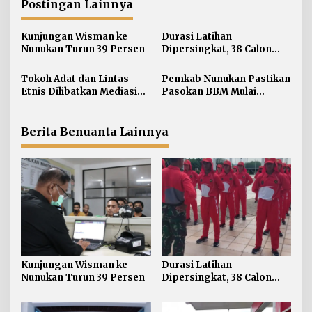
a
Postingan Lainnya
s
i
Kunjungan Wisman ke
Durasi Latihan
Nunukan Turun 39 Persen
Dipersingkat, 38 Calon
p
Paskibraka Nunukan
o
Digembleng Tampil
Tokoh Adat dan Lintas
Pemkab Nunukan Pastikan
s
Maksimal
Etnis Dilibatkan Mediasi
Pasokan BBM Mulai
Persoalan SARA di
Normal, 300 Ton Telah
Nunukan
Didistribusikan
Berita Benuanta Lainnya
Kunjungan Wisman ke
Durasi Latihan
Nunukan Turun 39 Persen
Dipersingkat, 38 Calon
Paskibraka Nunukan
Digembleng Tampil