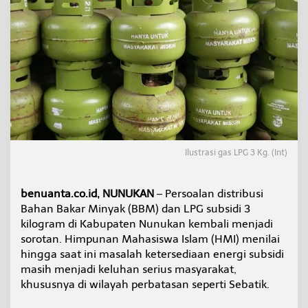
i
K
r
i
s
i
s
B
B
M
d
a
Ilustrasi gas LPG 3 Kg. (Int)
n
L
P
G
benuanta.co.id, NUNUKAN
– Persoalan distribusi
d
Bahan Bakar Minyak (BBM) dan LPG subsidi 3
i
kilogram di Kabupaten Nunukan kembali menjadi
S
sorotan. Himpunan Mahasiswa Islam (HMI) menilai
e
hingga saat ini masalah ketersediaan energi subsidi
b
a
masih menjadi keluhan serius masyarakat,
t
khususnya di wilayah perbatasan seperti Sebatik.
i
k