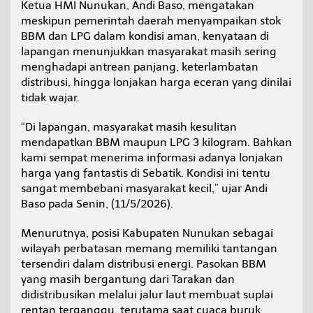
Ketua HMI Nunukan, Andi Baso, mengatakan
,
meskipun pemerintah daerah menyampaikan stok
P
e
BBM dan LPG dalam kondisi aman, kenyataan di
r
lapangan menunjukkan masyarakat masih sering
t
menghadapi antrean panjang, keterlambatan
a
distribusi, hingga lonjakan harga eceran yang dinilai
m
i
tidak wajar.
n
a
“Di lapangan, masyarakat masih kesulitan
P
mendapatkan BBM maupun LPG 3 kilogram. Bahkan
a
kami sempat menerima informasi adanya lonjakan
t
r
harga yang fantastis di Sebatik. Kondisi ini tentu
a
sangat membebani masyarakat kecil,” ujar Andi
N
Baso pada Senin, (11/5/2026).
i
a
Menurutnya, posisi Kabupaten Nunukan sebagai
g
a
wilayah perbatasan memang memiliki tantangan
U
tersendiri dalam distribusi energi. Pasokan BBM
n
yang masih bergantung dari Tarakan dan
g
didistribusikan melalui jalur laut membuat suplai
k
rentan terganggu, terutama saat cuaca buruk
a