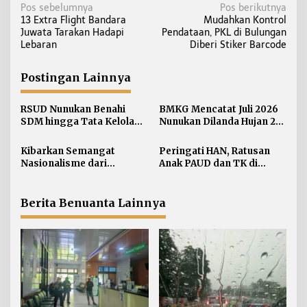
N
Pos sebelumnya
Pos berikutnya
13 Extra Flight Bandara
Mudahkan Kontrol
a
Juwata Tarakan Hadapi
Pendataan, PKL di Bulungan
v
Lebaran
Diberi Stiker Barcode
i
g
Postingan Lainnya
a
s
RSUD Nunukan Benahi
BMKG Mencatat Juli 2026
i
SDM hingga Tata Kelola
Nunukan Dilanda Hujan 23
Pelayanan
Hari
p
Kibarkan Semangat
Peringati HAN, Ratusan
o
Nasionalisme dari
Anak PAUD dan TK di
s
Perbatasan, Bendera
Nunukan Adu Kreativitas
Merah Putih 81 Meter
Lomba Menggambar dan
Dibentangkan di Sebatik
Mewarnai
Berita Benuanta Lainnya