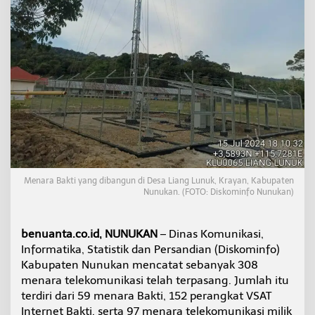
m
u
n
i
k
a
s
i
d
i
N
u
n
u
Menara Bakti yang dibangun di Desa Liang Lunuk, Krayan, Kabupaten
k
Nunukan. (FOTO: Diskominfo Nunukan)
a
n
,
benuanta.co.id, NUNUKAN
– Dinas Komunikasi,
S
e
Informatika, Statistik dan Persandian (Diskominfo)
b
Kabupaten Nunukan mencatat sebanyak 308
a
menara telekomunikasi telah terpasang. Jumlah itu
g
terdiri dari 59 menara Bakti, 152 perangkat VSAT
i
Internet Bakti, serta 97 menara telekomunikasi milik
a