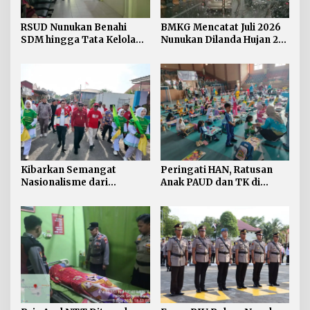
RSUD Nunukan Benahi
BMKG Mencatat Juli 2026
SDM hingga Tata Kelola
Nunukan Dilanda Hujan 23
Pelayanan
Hari
Kibarkan Semangat
Peringati HAN, Ratusan
Nasionalisme dari
Anak PAUD dan TK di
Perbatasan, Bendera
Nunukan Adu Kreativitas
Merah Putih 81 Meter
Lomba Menggambar dan
Dibentangkan di Sebatik
Mewarnai