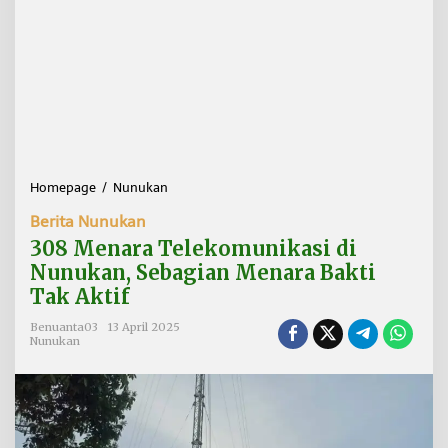
Homepage
/
Nunukan
3
0
Berita Nunukan
8
M
308 Menara Telekomunikasi di
e
Nunukan, Sebagian Menara Bakti
n
Tak Aktif
a
r
Benuanta03
13 April 2025
a
Nunukan
T
e
l
e
k
o