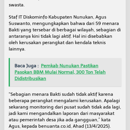
n
swasta.
M
e
Staf IT Diskominfo Kabupaten Nunukan, Agus
n
Suswanto, mengungkapkan bahwa dari 59 menara
a
Bakti yang tersebar di berbagai wilayah, sebagian di
r
a
antaranya kini tidak lagi aktif. Hal ini disebabkan
B
oleh kerusakan perangkat dan kendala teknis
a
lainnya.
k
t
i
Baca Juga :
Pemkab Nunukan Pastikan
T
a
Pasokan BBM Mulai Normal, 300 Ton Telah
k
Didistribusikan
A
k
t
“Sebagian menara Bakti sudah tidak aktif karena
i
beberapa perangkat mengalami kerusakan. Apalagi
f
sekarang monitoring dari pusat sudah tidak ada lagi,
jadi kami mengandalkan laporan dari masyarakat
atau pemerintah desa jika ada gangguan,” kata
Agus, kepada benuanta.co.id, Ahad (13/4/2025).