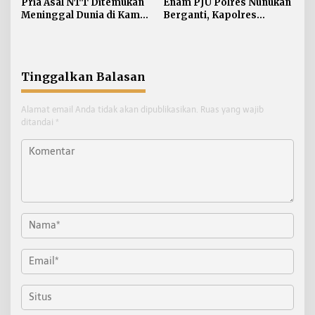
Pria Asal NTT Ditemukan
Enam PJU Polres Nunukan
Meninggal Dunia di Kamar
Berganti, Kapolres
Kos Sebatik Barat
Tekankan Displin
Personel
Tinggalkan Balasan
Alamat email Anda tidak akan dipublikasikan.
Ruas yang wajib
ditandai
*