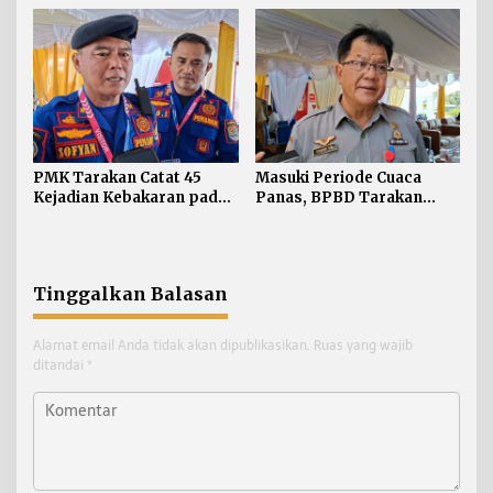
Pelanggaran ETLE di
Tegaskan Pelanggaran
Tarakan
Personel Diproses Tanpa
Toleransi
PMK Tarakan Catat 45
Masuki Periode Cuaca
Kejadian Kebakaran pada
Panas, BPBD Tarakan
Januari-Juli 2026
Siapkan Mitigasi Karhutla
di Dua Kecamatan
Tinggalkan Balasan
Alamat email Anda tidak akan dipublikasikan.
Ruas yang wajib
ditandai
*