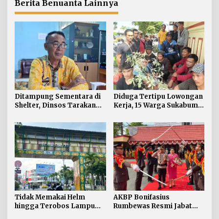
Tarakan
Personel Diproses Tanpa
Berita Benuanta Lainnya
Toleransi
Ditampung Sementara di
Diduga Tertipu Lowongan
Shelter, Dinsos Tarakan
Kerja, 15 Warga Sukabumi
Fasilitasi Pemulangan 15
Telantar di Tarakan
Pekerja Asal Jawa Barat
Tidak Memakai Helm
AKBP Bonifasius
hingga Terobos Lampu
Rumbewas Resmi Jabat
Merah Dominasi
Kapolres Tarakan,