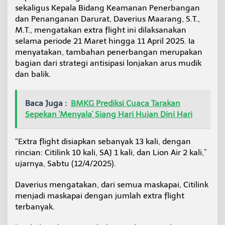
e
sekaligus Kepala Bidang Keamanan Penerbangan
b
dan Penanganan Darurat, Daverius Maarang, S.T.,
a
M.T., mengatakan extra flight ini dilaksanakan
r
selama periode 21 Maret hingga 11 April 2025. Ia
a
n
menyatakan, tambahan penerbangan merupakan
bagian dari strategi antisipasi lonjakan arus mudik
dan balik.
Baca Juga :
BMKG Prediksi Cuaca Tarakan
Sepekan 'Menyala' Siang Hari Hujan Dini Hari
“Extra flight disiapkan sebanyak 13 kali, dengan
rincian: Citilink 10 kali, SAJ 1 kali, dan Lion Air 2 kali,”
ujarnya, Sabtu (12/4/2025).
Daverius mengatakan, dari semua maskapai, Citilink
menjadi maskapai dengan jumlah extra flight
terbanyak.