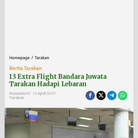
Homepage
/
Tarakan
1
3
Berita Tarakan
E
x
13 Extra Flight Bandara Juwata
t
Tarakan Hadapi Lebaran
r
a
Benuanta03
13 April 2025
F
Tarakan
l
i
g
h
t
B
a