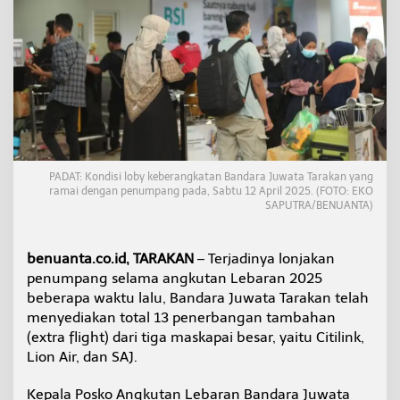
n
d
a
r
a
J
u
w
a
t
a
PADAT: Kondisi loby keberangkatan Bandara Juwata Tarakan yang
T
ramai dengan penumpang pada, Sabtu 12 April 2025. (FOTO: EKO
a
SAPUTRA/BENUANTA)
r
a
k
benuanta.co.id, TARAKAN
– Terjadinya lonjakan
a
penumpang selama angkutan Lebaran 2025
n
beberapa waktu lalu, Bandara Juwata Tarakan telah
H
a
menyediakan total 13 penerbangan tambahan
d
(extra flight) dari tiga maskapai besar, yaitu Citilink,
a
Lion Air, dan SAJ.
p
i
Kepala Posko Angkutan Lebaran Bandara Juwata
L