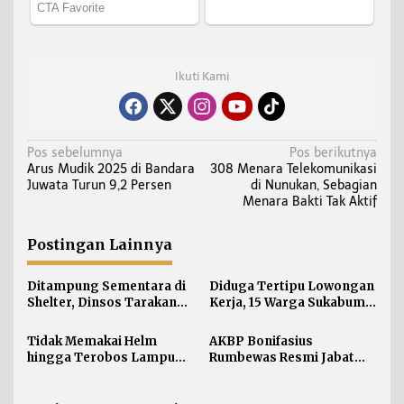
Ikuti Kami
N
Pos sebelumnya
Pos berikutnya
Arus Mudik 2025 di Bandara
308 Menara Telekomunikasi
a
Juwata Turun 9,2 Persen
di Nunukan, Sebagian
v
Menara Bakti Tak Aktif
i
g
Postingan Lainnya
a
s
Ditampung Sementara di
Diduga Tertipu Lowongan
i
Shelter, Dinsos Tarakan
Kerja, 15 Warga Sukabumi
Fasilitasi Pemulangan 15
Telantar di Tarakan
p
Pekerja Asal Jawa Barat
Tidak Memakai Helm
AKBP Bonifasius
o
hingga Terobos Lampu
Rumbewas Resmi Jabat
s
Merah Dominasi
Kapolres Tarakan,
Pelanggaran ETLE di
Tegaskan Pelanggaran