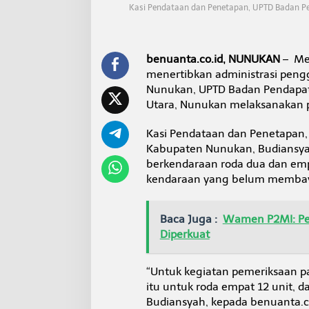
n
Kasi Pendataan dan Penetapan, UPTD Badan Pe
u
k
a
n
benuanta.co.id, NUNUKAN
– Men
,
menertibkan administrasi peng
P
Nunukan, UPTD Badan Pendapata
a
Utara, Nunukan melaksanakan p
l
i
n
Kasi Pendataan dan Penetapan
g
Kabupaten Nunukan, Budiansya
B
berkendaraan roda dua dan emp
a
kendaraan yang belum membay
n
y
a
k
Baca Juga :
Wamen P2MI: Per
R
Diperkuat
o
d
a
“Untuk kegiatan pemeriksaan pa
2
itu untuk roda empat 12 unit, da
Budiansyah, kepada benuanta.co