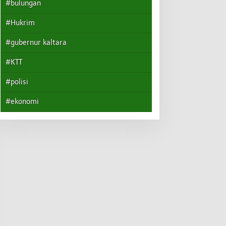
#bulungan
#Hukrim
#gubernur kaltara
#KTT
#polisi
#ekonomi