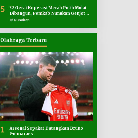
5
32 Gerai Koperasi Merah Putih Mulai
Dibangun, Pemkab Nunukan Genjot
Penyediaan Lahan
Di Nunukan
Olahraga Terbaru
1
Arsenal Sepakat Datangkan Bruno
Guimaraes