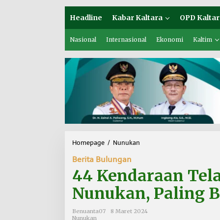
Headline
Kabar Kaltara
OPD Kaltar
Nasional
Internasional
Ekonomi
Kaltim
Homepage
/
Nunukan
4
4
Berita Bulungan
K
e
44 Kendaraan Tela
n
d
Nunukan, Paling 
a
r
Benuanta07
8 Maret 2024
a
Nunukan