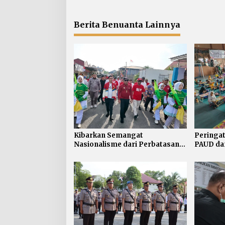
o
s
Berita Benuanta Lainnya
Kibarkan Semangat
Peringat
Nasionalisme dari Perbatasan,
PAUD da
Bendera Merah Putih 81 Meter
Kreativi
Dibentangkan di Sebatik
Menggam