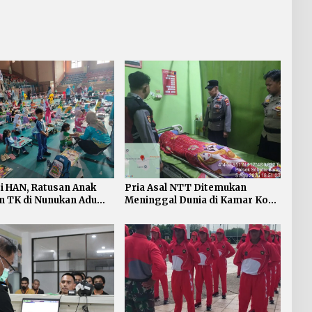
i HAN, Ratusan Anak
Pria Asal NTT Ditemukan
n TK di Nunukan Adu
Meninggal Dunia di Kamar Kos
tas Lomba
Sebatik Barat
bar dan Mewarnai