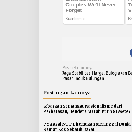
N
Pos sebelumnya
Jaga Stabilitas Harga, Bulog akan B
a
Pasar Induk Bulungan
v
i
Postingan Lainnya
g
a
Kibarkan Semangat Nasionalisme dari
s
Perbatasan, Bendera Merah Putih 81 Meter
Dibentangkan di Sebatik
i
p
Pria Asal NTT Ditemukan Meninggal Dunia 
Kamar Kos Sebatik Barat