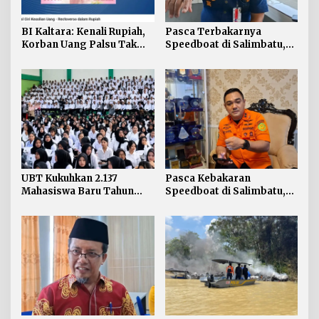
BI Kaltara: Kenali Rupiah,
Pasca Terbakarnya
Korban Uang Palsu Tak
Speedboat di Salimbatu,
Bisa Dapat Penggantian
KSOP Tarakan Perketat
Pengawasan dan Edukasi
Awak Kapal
UBT Kukuhkan 2.137
Pasca Kebakaran
Mahasiswa Baru Tahun
Speedboat di Salimbatu,
Akademik 2026/2027
Basarnas Soroti
Pentingnya Standar
Keselamatan