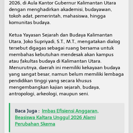
2026, di Aula Kantor Gubernur Kalimantan Utara
i
D
dengan menghadirkan akademisi, budayawan,
i
tokoh adat, pemerintah, mahasiswa, hingga
a
komunitas budaya.
l
o
Ketua Yayasan Sejarah dan Budaya Kalimantan
g
K
Utara, Joko Supriyadi, S.T., M.T., mengatakan dialog
e
tersebut digagas sebagai ruang bersama untuk
b
membahas kebutuhan mendesak akan kampus
u
atau fakultas budaya di Kalimantan Utara.
d
Menurutnya, daerah ini memiliki kekayaan budaya
a
y
yang sangat besar, namun belum memiliki lembaga
a
pendidikan tinggi yang secara khusus
a
mengembangkan kajian sejarah, budaya,
n
antropologi, arkeologi, maupun seni.
Baca Juga :
Imbas Efisiensi Anggaran,
Beasiswa Kaltara Unggul 2026 Alami
Perubahan Skema