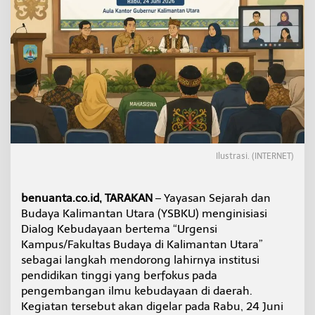
e
n
t
u
k
a
n
K
a
m
p
u
Ilustrasi. (INTERNET)
s
B
u
d
benuanta.co.id, TARAKAN
– Yayasan Sejarah dan
a
Budaya Kalimantan Utara (YSBKU) menginisiasi
y
Dialog Kebudayaan bertema “Urgensi
a
Kampus/Fakultas Budaya di Kalimantan Utara”
M
sebagai langkah mendorong lahirnya institusi
e
l
pendidikan tinggi yang berfokus pada
a
pengembangan ilmu kebudayaan di daerah.
l
Kegiatan tersebut akan digelar pada Rabu, 24 Juni
u