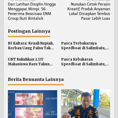
N
Dari Latihan Disiplin hingga
Nunukan Cetak Perajin
a
Menggapai Mimpi, 56
Kreatif, Produk Anyaman
v
Penerima Beasiswa ENM
Lokal Disiapkan Tembus
i
Group Ikuti Bintalsik
Pasar Lebih Luas
g
a
Postingan Lainnya
s
i
BI Kaltara: Kenali Rupiah,
Pasca Terbakarnya
Korban Uang Palsu Tak
Speedboat di Salimbatu,
p
Bisa Dapat Penggantian
KSOP Tarakan Perketat
o
Pengawasan dan Edukasi
UBT Kukuhkan 2.137
Pasca Kebakaran
s
Awak Kapal
Mahasiswa Baru Tahun
Speedboat di Salimbatu,
Akademik 2026/2027
Basarnas Soroti
Pentingnya Standar
Keselamatan
Berita Benuanta Lainnya