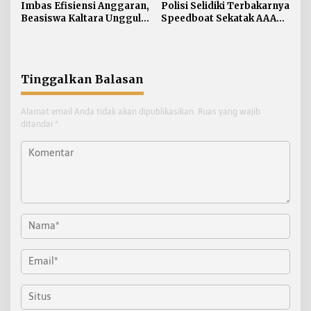
Imbas Efisiensi Anggaran,
Polisi Selidiki Terbakarnya
Beasiswa Kaltara Unggul
Speedboat Sekatak AAA
2026 Alami Perubahan
Kaltara, Sumber Api
Skema
Diduga dari Genset
Tinggalkan Balasan
Alamat email Anda tidak akan dipublikasikan.
Ruas yang wajib
ditandai
*