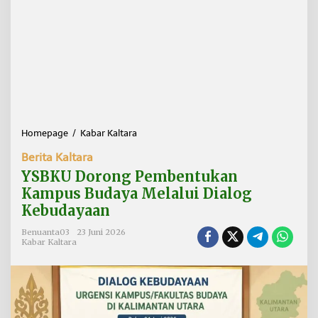
Homepage
/
Kabar Kaltara
Y
S
Berita Kaltara
B
K
YSBKU Dorong Pembentukan
U
Kampus Budaya Melalui Dialog
D
Kebudayaan
o
r
Benuanta03
23 Juni 2026
o
Kabar Kaltara
n
g
P
e
m
b