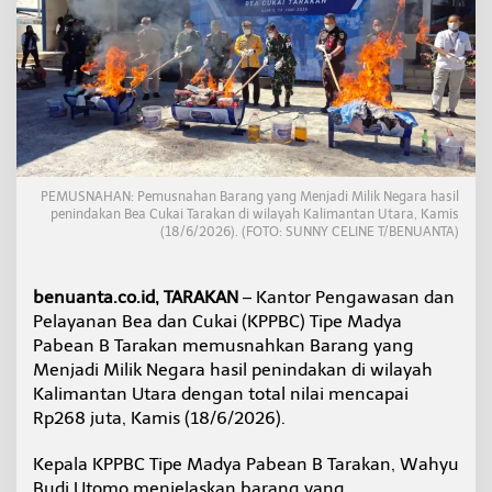
n
g
R
o
k
o
k
h
i
n
PEMUSNAHAN: Pemusnahan Barang yang Menjadi Milik Negara hasil
g
penindakan Bea Cukai Tarakan di wilayah Kalimantan Utara, Kamis
g
(18/6/2026). (FOTO: SUNNY CELINE T/BENUANTA)
a
M
i
benuanta.co.id, TARAKAN
– Kantor Pengawasan dan
n
Pelayanan Bea dan Cukai (KPPBC) Tipe Madya
o
Pabean B Tarakan memusnahkan Barang yang
l
I
Menjadi Milik Negara hasil penindakan di wilayah
l
Kalimantan Utara dengan total nilai mencapai
e
Rp268 juta, Kamis (18/6/2026).
g
a
Kepala KPPBC Tipe Madya Pabean B Tarakan, Wahyu
l
D
Budi Utomo menjelaskan barang yang