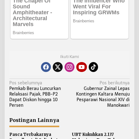
Ikuti Kami
N
Pos sebelumnya
Pos berikutnya
Pemkab Berau Luncurkan
Gubernur Zainal Lepas
a
Relaksasi Pajak, PBB-P2
Kontingen Kaltara Menuju
v
Dapat Diskon hingga 10
Pesparawi Nasional XIV di
i
Persen
Manokwari
g
a
Postingan Lainnya
s
i
Pasca Terbakarnya
UBT Kukuhkan 2.137