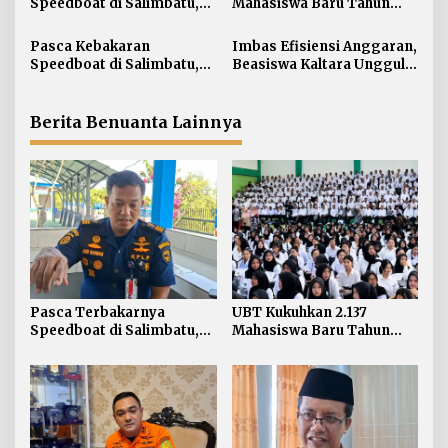
Speedboat di Salimbatu,
Mahasiswa Baru Tahun
p
KSOP Tarakan Perketat
Akademik 2026/2027
o
Pengawasan dan Edukasi
Pasca Kebakaran
Imbas Efisiensi Anggaran,
s
Awak Kapal
Speedboat di Salimbatu,
Beasiswa Kaltara Unggul
Basarnas Soroti
2026 Alami Perubahan
Pentingnya Standar
Skema
Keselamatan
Berita Benuanta Lainnya
Pasca Terbakarnya
UBT Kukuhkan 2.137
Speedboat di Salimbatu,
Mahasiswa Baru Tahun
KSOP Tarakan Perketat
Akademik 2026/2027
Pengawasan dan Edukasi
Awak Kapal