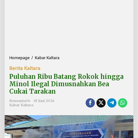
Homepage
/
Kabar Kaltara
P
u
Berita Kaltara
l
u
Puluhan Ribu Batang Rokok hingga
h
Minol Ilegal Dimusnahkan Bea
a
Cukai Tarakan
n
R
Benuanta06
18 Juni 2026
i
Kabar Kaltara
b
u
B
a
t
a