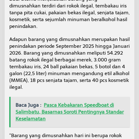
i
dimusnahkan terdiri dari rokok ilegal, tembakau iris
m
tanpa pita cukai, pakaian bekas ilegal, senjata tajam,
u
kosmetik, serta sejumlah minuman beralkohol hasil
s
penindakan.
n
a
h
Adapun barang yang dimusnahkan merupakan hasil
k
penindakan periode September 2025 hingga Januari
a
2026. Barang yang dimusnahkan meliputi 54.292
n
batang rokok ilegal berbagai merek, 3.000 gram
B
e
tembakau iris, 24 ball pakaian bekas, 5 botol dan 4
a
galon (22,5 liter) minuman mengandung etil alkohol
C
(MMEA), 18 pcs senjata tajam, serta 40 pcs kosmetik
u
ilegal.
k
a
i
T
Baca Juga :
Pasca Kebakaran Speedboat di
a
Salimbatu, Basarnas Soroti Pentingnya Standar
r
Keselamatan
a
k
a
“Barang yang dimusnahkan hari ini berupa rokok
n