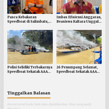
Pasca Kebakaran
Imbas Efisiensi Anggaran,
Speedboat di Salimbatu,
Beasiswa Kaltara Unggul
Basarnas Soroti
2026 Alami Perubahan
Pentingnya Standar
Skema
Keselamatan
Polisi Selidiki Terbakarnya
26 Penumpang Selamat,
Speedboat Sekatak AAA
Speedboat Sekatak AAA
Kaltara, Sumber Api
Kaltara Ludes Terbakar
Diduga dari Genset
Tinggalkan Balasan
Alamat email Anda tidak akan dipublikasikan.
Ruas yang wajib
ditandai
*