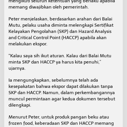
mengikuti seluruh ketentuan yang berlaku apabila
o
memang diwajibkan oleh pemerintah.
m
o
Peter menjelaskan, berdasarkan arahan dari Balai
d
i
Mutu, pelaku usaha diminta melengkapi Sertifikat
t
Kelayakan Pengolahan (SKP) dan Hazard Analysis
a
and Critical Control Point (HACCP) apabila akan
s
melakukan ekspor.
P
e
r
“Kalau saya sih ikut aturan. Kalau dari Balai Mutu
i
minta SKP dan HACCP ya harus kita penuhi,”
k
ujarnya.
a
n
Ia mengungkapkan, sebelumnya telah ada
a
n
kesepakatan bahwa ekspor dapat dilakukan tanpa
d
SKP dan HACCP. Namun, dalam perkembangannya
a
muncul permintaan agar kedua dokumen tersebut
r
dilengkapi.
i
T
a
Menurut Peter, untuk produk pangan beku atau
r
frozen food, keberadaan SKP dan HACCP memang
a