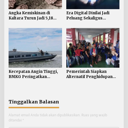
Angka Kemiskinan di
Era Digital Dinilai Jadi
Kaltara Turun Jadi 5,18
Peluang Sekaligus
Persen, Indeks Kedalaman
Tantangan bagi Tumbuh
dan Keparahan Justru
Kembang Anak
Meningkat
Kecepatan Angin Tinggi,
Pemerintah Siapkan
BMKG Peringatkan
Alternatif Penghidupan
Gelombang 2,5 Meter
bagi PMI yang
Mengintai Perairan
Dideportasi
Kaltara
Tinggalkan Balasan
Alamat email Anda tidak akan dipublikasikan.
Ruas yang wajib
ditandai
*