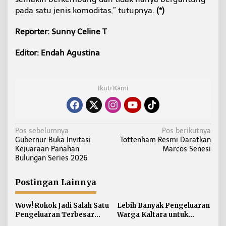
pada satu jenis komoditas,” tutupnya.
(*)
Reporter: Sunny Celine T
Editor: Endah Agustina
Ikuti Kami
N
Pos sebelumnya
Pos berikutnya
Gubernur Buka Invitasi
Tottenham Resmi Daratkan
a
Kejuaraan Panahan
Marcos Senesi
v
Bulungan Series 2026
i
g
Postingan Lainnya
a
s
Wow! Rokok Jadi Salah Satu
Lebih Banyak Pengeluaran
i
Pengeluaran Terbesar
Warga Kaltara untuk
Warga Kaltara
Kebutuhan Bukan Makanan