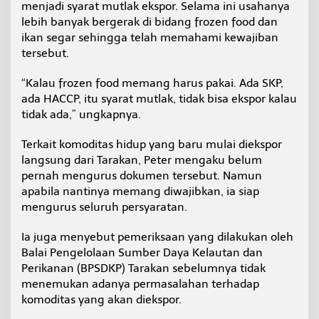
menjadi syarat mutlak ekspor. Selama ini usahanya
k
lebih banyak bergerak di bidang frozen food dan
a
n
ikan segar sehingga telah memahami kewajiban
T
tersebut.
e
r
“Kalau frozen food memang harus pakai. Ada SKP,
t
ada HACCP, itu syarat mutlak, tidak bisa ekspor kalau
u
n
tidak ada,” ungkapnya.
d
a
Terkait komoditas hidup yang baru mulai diekspor
langsung dari Tarakan, Peter mengaku belum
pernah mengurus dokumen tersebut. Namun
apabila nantinya memang diwajibkan, ia siap
mengurus seluruh persyaratan.
Ia juga menyebut pemeriksaan yang dilakukan oleh
Balai Pengelolaan Sumber Daya Kelautan dan
Perikanan (BPSDKP) Tarakan sebelumnya tidak
menemukan adanya permasalahan terhadap
komoditas yang akan diekspor.