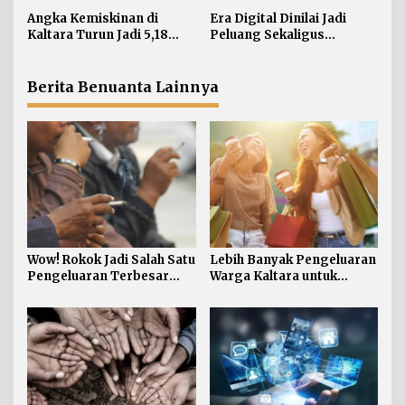
p
Angka Kemiskinan di
Era Digital Dinilai Jadi
o
Kaltara Turun Jadi 5,18
Peluang Sekaligus
s
Persen, Indeks Kedalaman
Tantangan bagi Tumbuh
dan Keparahan Justru
Kembang Anak
Meningkat
Berita Benuanta Lainnya
Wow! Rokok Jadi Salah Satu
Lebih Banyak Pengeluaran
Pengeluaran Terbesar
Warga Kaltara untuk
Warga Kaltara
Kebutuhan Bukan Makanan