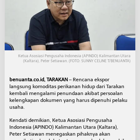
P
d
a
n
H
A
C
C
P
,
Ketua Asosiasi Pengusaha Indonesia (APINDO) Kalimantan Utara
E
(Kaltara), Peter Setiawan. (FOTO: SUNNY CELINE T/BENUANTA)
k
s
p
benuanta.co.id, TARAKAN
– Rencana ekspor
o
langsung komoditas perikanan hidup dari Tarakan
r
kembali mengalami penundaan akibat persoalan
L
a
kelengkapan dokumen yang harus dipenuhi pelaku
n
usaha.
g
s
Kendati demikian, Ketua Asosiasi Pengusaha
u
Indonesia (APINDO) Kalimantan Utara (Kaltara),
n
g
Peter Setiawan menegaskan pihaknya akan
K