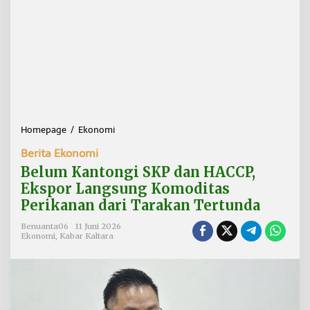
Homepage
/
Ekonomi
B
e
Berita Ekonomi
l
u
Belum Kantongi SKP dan HACCP,
m
Ekspor Langsung Komoditas
K
Perikanan dari Tarakan Tertunda
a
n
Benuanta06
11 Juni 2026
t
Ekonomi
,
Kabar Kaltara
o
n
g
i
S
K