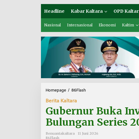
Headline
Kabar Kaltara
OPD Kaltar
Nasional
Internasional
Ekonomi
Kaltim
Homepage
/
86Flash
G
u
Berita Kaltara
b
e
Gubernur Buka Inv
r
n
Bulungan Series 2
u
r
Benuantakaltara
11 Juni 2026
B
86Flash