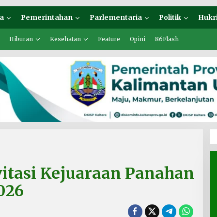
a
Pemerintahan
Parlementaria
Politik
Hukr
Hiburan
Kesehatan
Feature
Opini
86Flash
itasi Kejuaraan Panahan
026