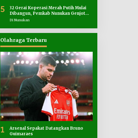
5
32 Gerai Koperasi Merah Putih Mulai
Dibangun, Pemkab Nunukan Genjot
Penyediaan Lahan
Di Nunukan
Olahraga Terbaru
1
Arsenal Sepakat Datangkan Bruno
Guimaraes