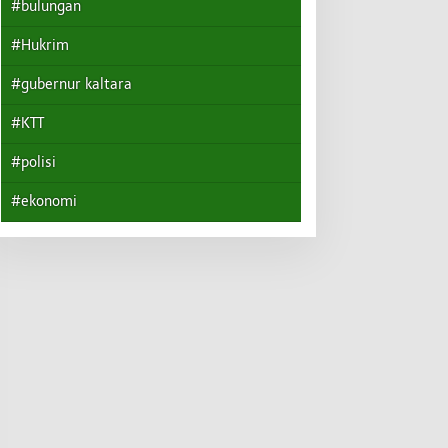
#bulungan
#Hukrim
#gubernur kaltara
#KTT
#polisi
#ekonomi