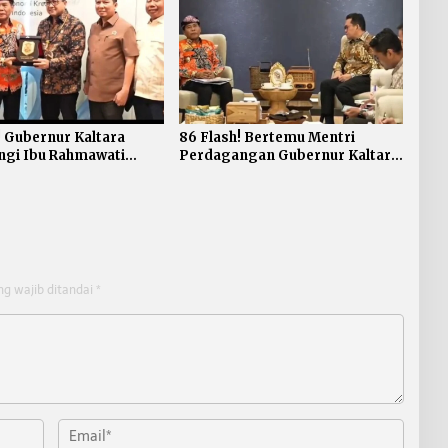
! Gubernur Kaltara
86 Flash! Bertemu Mentri
ngi Ibu Rahmawati
Perdagangan Gubernur Kaltara
 ke Mentri Ekonomi
sampaikan Harapan Adanya
I
Zona Bebas Perdagangan
ng wajib ditandai
*