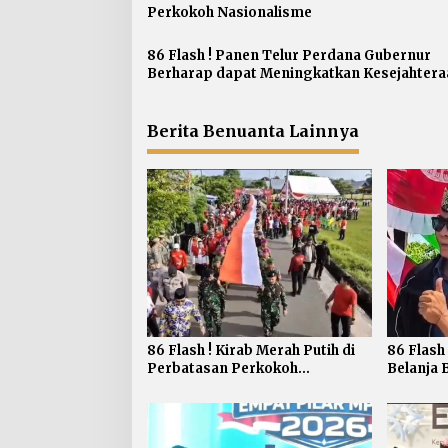
Perkokoh Nasionalisme
i
p
86 Flash ! Panen Telur Perdana Gubernur
o
Berharap dapat Meningkatkan Kesejahtera
s
Peternakan
Berita Benuanta Lainnya
86 Flash ! Kirab Merah Putih di
86 Flash
Perbatasan Perkokoh
Belanja 
Nasionalisme
Bagikan 