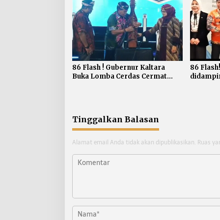
86 Flash ! Gubernur Kaltara
86 Flash
Buka Lomba Cerdas Cermat
didampi
Empat Pilar MPR RI
Audiensi
Kreatif R
Tinggalkan Balasan
Alamat email Anda tidak akan dipublikasikan.
Ruas ya