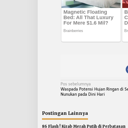
N
Pos sebelumnya
Waspada Potensi Hujan Ringan di S
a
Nunukan pada Dini Hari
v
i
g
Postingan Lainnya
a
s
86 Flash ! Kirab Merah Putih di Perbatasan