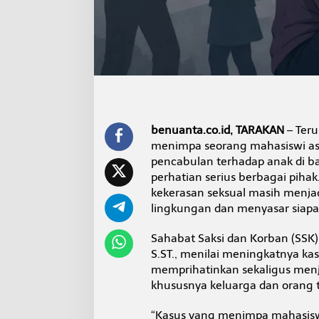
m
a
n
S
e
r
i
u
s
,
benuanta.co.id, TARAKAN
– Teru
S
menimpa seorang mahasiswi asa
S
K
pencabulan terhadap anak di b
L
perhatian serius berbagai pihak
P
kekerasan seksual masih menjad
S
lingkungan dan menyasar siapa
K
R
I
Sahabat Saksi dan Korban (SSK) 
D
S.ST., menilai meningkatnya ka
o
memprihatinkan sekaligus menj
r
khususnya keluarga dan orang 
o
n
g
“Kasus yang menimpa mahasisw