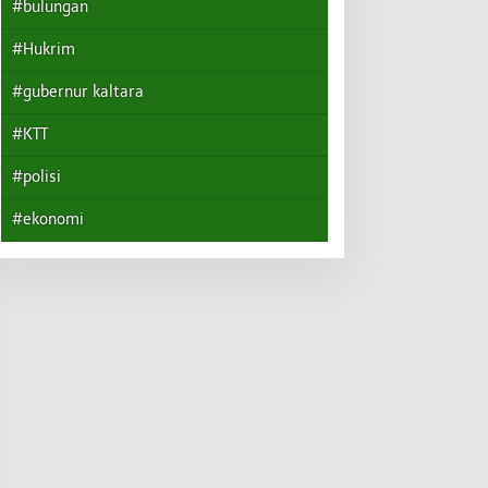
#bulungan
#Hukrim
#gubernur kaltara
#KTT
#polisi
#ekonomi