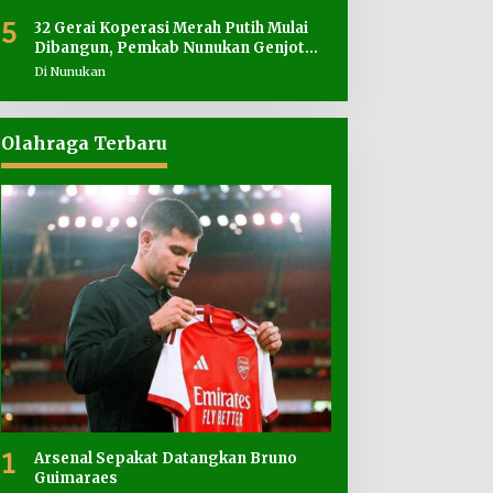
5
32 Gerai Koperasi Merah Putih Mulai
Dibangun, Pemkab Nunukan Genjot
Penyediaan Lahan
Di Nunukan
Olahraga Terbaru
1
Arsenal Sepakat Datangkan Bruno
Guimaraes