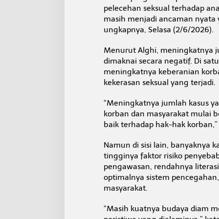
P
pelecehan seksual terhadap an
e
masih menjadi ancaman nyata ya
n
ungkapnya, Selasa (2/6/2026).
g
u
a
Menurut Alghi, meningkatnya ju
t
dimaknai secara negatif. Di sat
a
meningkatnya keberanian korb
n
kekerasan seksual yang terjadi.
P
e
r
“Meningkatnya jumlah kasus yan
l
korban dan masyarakat mulai be
i
baik terhadap hak-hak korban,” 
n
d
Namun di sisi lain, banyaknya
u
n
tingginya faktor risiko penyeba
g
pengawasan, rendahnya literas
a
optimalnya sistem pencegahan,
n
masyarakat.
K
o
r
“Masih kuatnya budaya diam 
b