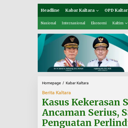
Headline
Kabar Kaltara
OPD Kaltar
Nasional
Internasional
Ekonomi
Kaltim
Homepage
/
Kabar Kaltara
K
a
Berita Kaltara
s
u
Kasus Kekerasan S
s
K
Ancaman Serius, 
e
k
Penguatan Perlin
e