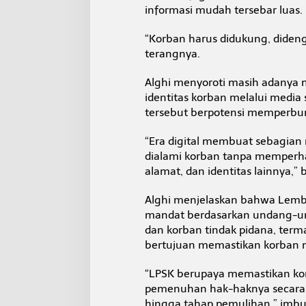
informasi mudah tersebar luas.
“Korban harus didukung, didenga
terangnya.
Alghi menyoroti masih adanya 
identitas korban melalui media 
tersebut berpotensi memperburu
“Era digital membuat sebagia
dialami korban tanpa memperha
alamat, dan identitas lainnya,”
Alghi menjelaskan bahwa Lemba
mandat berdasarkan undang-un
dan korban tindak pidana, term
bertujuan memastikan korban 
“LPSK berupaya memastikan ko
pemenuhan hak-haknya secara 
hingga tahap pemulihan,” imb