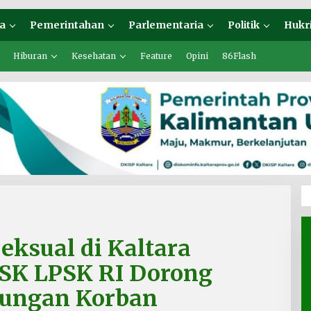
a
Pemerintahan
Parlementaria
Politik
Hukr
Hiburan
Kesehatan
Feature
Opini
86Flash
eksual di Kaltara
SSK LPSK RI Dorong
dungan Korban