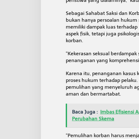
peristiwa yang dialaminya,” kat
a
n
Sebagai Sahabat Saksi dan Kor
bukan hanya persoalan hukum 
memiliki dampak luas terhadap
aspek fisik, tetapi juga psikolo
korban.
“Kekerasan seksual berdampak
penanganan yang komprehensif s
Karena itu, penanganan kasus k
proses hukum terhadap pelaku.
pemulihan yang menyeluruh ag
aman dan bermartabat.
Baca Juga :
Imbas Efisiensi 
Perubahan Skema
“Pemulihan korban harus menjad