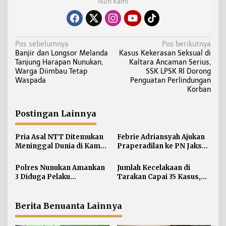
Ikuti Kami
N
Pos sebelumnya
Pos berikutnya
Banjir dan Longsor Melanda
Kasus Kekerasan Seksual di
a
Tanjung Harapan Nunukan,
Kaltara Ancaman Serius,
v
Warga Diimbau Tetap
SSK LPSK RI Dorong
i
Waspada
Penguatan Perlindungan
Korban
g
a
Postingan Lainnya
s
i
Pria Asal NTT Ditemukan
Febrie Adriansyah Ajukan
p
Meninggal Dunia di Kamar
Praperadilan ke PN Jaksel
o
Kos Sebatik Barat
pada Rabu Siang
s
Polres Nunukan Amankan
Jumlah Kecelakaan di
3 Diduga Pelaku
Tarakan Capai 35 Kasus,
Penyebaran Konten SARA
Satlantas Atensi
Pengendara di Bawah
Umur
Berita Benuanta Lainnya