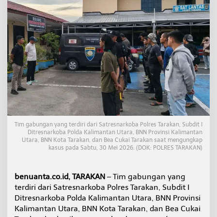
r
e
b
e
k
R
u
m
a
h
d
i
P
e
Tim gabungan yang terdiri dari Satresnarkoba Polres Tarakan, Subdit I
r
Ditresnarkoba Polda Kalimantan Utara, BNN Provinsi Kalimantan
u
Utara, BNN Kota Tarakan, dan Bea Cukai Tarakan saat mengungkap
m
kasus pada Sabtu, 30 Mei 2026. (DOK: POLRES TARAKAN)
K
o
r
benuanta.co.id, TARAKAN
– Tim gabungan yang
p
terdiri dari Satresnarkoba Polres Tarakan, Subdit I
r
i
Ditresnarkoba Polda Kalimantan Utara, BNN Provinsi
J
Kalimantan Utara, BNN Kota Tarakan, dan Bea Cukai
u