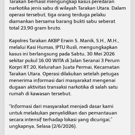
Tarakan berhasil mengungkap kasus peredaran
a
narkotika jenis sabu di wilayah Tarakan Utara. Dalam
t
operasi tersebut, tiga orang terduga pelaku
a
P
diamankan bersama barang bukti sabu seberat
e
total 23,90 gram bruto.
r
m
Kapolres Tarakan AKBP Erwin S. Manik, S.H., M.H.,
a
melalui Kasi Humas, IPTU Rusli, mengungkapkan
i
,
kasus ini berlangsung pada Sabtu, 30 Mei 2026
S
sekitar pukul 16.00 WITA di Jalan Seranai 3 Perum
a
Korpri RT 20, Kelurahan Juata Permai, Kecamatan
b
Tarakan Utara. Operasi dilakukan setelah petugas
u
S
menerima informasi dari masyarakat mengenai
e
dugaan aktivitas transaksi narkotika di salah satu
m
rumah di kawasan tersebut.
p
a
“Informasi dari masyarakat menjadi dasar kami
t
D
untuk melakukan penyelidikan dan pemantauan
i
secara intensif terhadap lokasi yang dicurigai,”
b
ungkapnya, Selasa (2/6/2026).
u
a