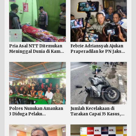
Pria Asal NTT Ditemukan
Febrie Adriansyah Ajukan
Meninggal Dunia di Kamar
Praperadilan ke PN Jaksel
Kos Sebatik Barat
pada Rabu Siang
Polres Nunukan Amankan
Jumlah Kecelakaan di
3 Diduga Pelaku
Tarakan Capai 35 Kasus,
Penyebaran Konten SARA
Satlantas Atensi
Pengendara di Bawah
Umur