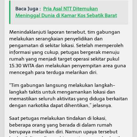
n
Baca Juga :
Pria Asal NTT Ditemukan
g
Meninggal Dunia di Kamar Kos Sebatik Barat
k
e
S
Menindaklanjuti laporan tersebut, tim gabungan
e
m
melakukan serangkaian penyelidikan dan
a
pengamatan di sekitar lokasi. Setelah memperoleh
k
informasi yang cukup, petugas bergerak menuju
-
rumah yang menjadi target operasi sekitar pukul
s
e
15.30 WITA dan melakukan penyempitan area guna
m
mencegah para terduga melarikan diri.
a
k
“Tim gabungan langsung melakukan langkah-
langkah taktis untuk mengamankan lokasi dan
memastikan seluruh aktivitas yang diduga berkaitan
dengan narkotika dapat dihentikan,” jelasnya.
Saat petugas melakukan tindakan di lokasi,
beberapa orang yang berada di dalam rumah
berupaya melarikan diri. Namun upaya tersebut