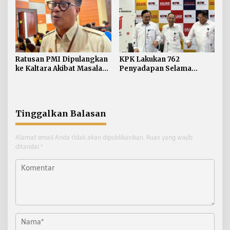
Ratusan PMI Dipulangkan
KPK Lakukan 762
ke Kaltara Akibat Masalah
Penyadapan Selama
Keimigrasian
Semester I Tahun 2026
Tinggalkan Balasan
Alamat email Anda tidak akan dipublikasikan.
Ruas yang wajib
ditandai
*