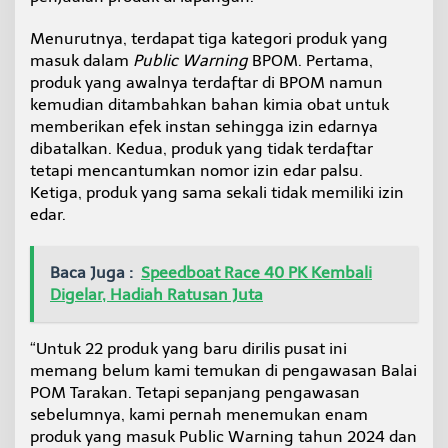
a
s
Menurutnya, terdapat tiga kategori produk yang
a
masuk dalam
Public Warning
BPOM. Pertama,
n
produk yang awalnya terdaftar di BPOM namun
d
kemudian ditambahkan bahan kimia obat untuk
i
D
memberikan efek instan sehingga izin edarnya
a
dibatalkan. Kedua, produk yang tidak terdaftar
e
tetapi mencantumkan nomor izin edar palsu.
r
Ketiga, produk yang sama sekali tidak memiliki izin
a
h
edar.
Baca Juga :
Speedboat Race 40 PK Kembali
Digelar, Hadiah Ratusan Juta
“Untuk 22 produk yang baru dirilis pusat ini
memang belum kami temukan di pengawasan Balai
POM Tarakan. Tetapi sepanjang pengawasan
sebelumnya, kami pernah menemukan enam
produk yang masuk Public Warning tahun 2024 dan