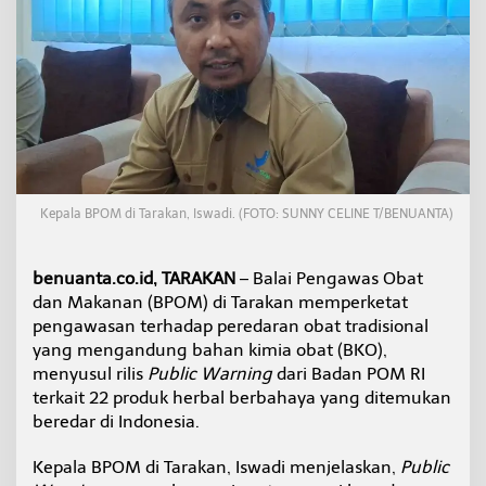
P
r
o
d
u
k
H
e
r
b
a
Kepala BPOM di Tarakan, Iswadi. (FOTO: SUNNY CELINE T/BENUANTA)
l
B
e
benuanta.co.id, TARAKAN
– Balai Pengawas Obat
r
dan Makanan (BPOM) di Tarakan memperketat
b
a
pengawasan terhadap peredaran obat tradisional
h
yang mengandung bahan kimia obat (BKO),
a
menyusul rilis
Public Warning
dari Badan POM RI
y
terkait 22 produk herbal berbahaya yang ditemukan
a
beredar di Indonesia.
,
B
P
Kepala BPOM di Tarakan, Iswadi menjelaskan,
Public
O