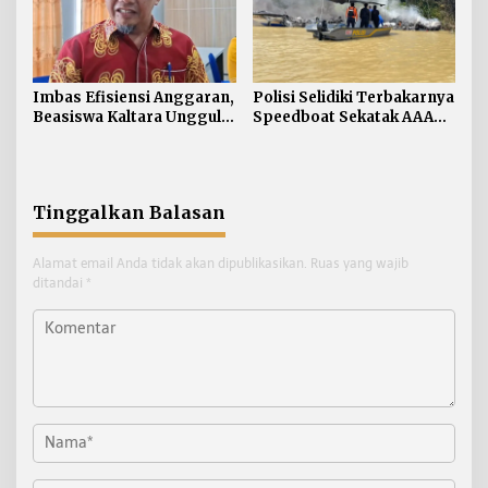
Imbas Efisiensi Anggaran,
Polisi Selidiki Terbakarnya
Beasiswa Kaltara Unggul
Speedboat Sekatak AAA
2026 Alami Perubahan
Kaltara, Sumber Api
Skema
Diduga dari Genset
Tinggalkan Balasan
Alamat email Anda tidak akan dipublikasikan.
Ruas yang wajib
ditandai
*