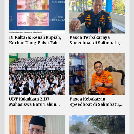
BI Kaltara: Kenali Rupiah,
Pasca Terbakarnya
Korban Uang Palsu Tak
Speedboat di Salimbatu,
Bisa Dapat Penggantian
KSOP Tarakan Perketat
Pengawasan dan Edukasi
Awak Kapal
UBT Kukuhkan 2.137
Pasca Kebakaran
Mahasiswa Baru Tahun
Speedboat di Salimbatu,
Akademik 2026/2027
Basarnas Soroti
Pentingnya Standar
Keselamatan