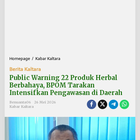
Homepage
/
Kabar Kaltara
P
u
Berita Kaltara
b
l
Public Warning 22 Produk Herbal
i
Berbahaya, BPOM Tarakan
c
Intensifkan Pengawasan di Daerah
W
a
Benuanta06
26 Mei 2026
r
Kabar Kaltara
n
i
n
g
2
2