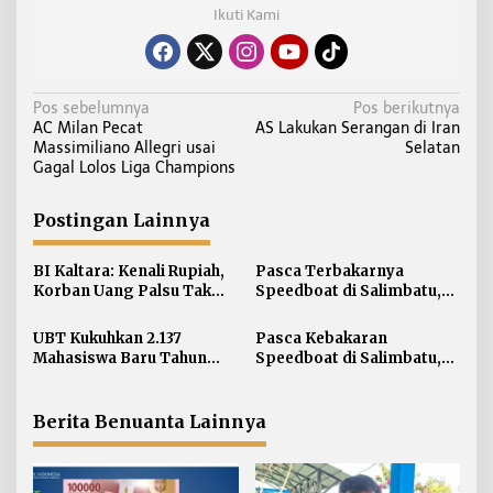
Ikuti Kami
N
Pos sebelumnya
Pos berikutnya
AC Milan Pecat
AS Lakukan Serangan di Iran
a
Massimiliano Allegri usai
Selatan
v
Gagal Lolos Liga Champions
i
g
Postingan Lainnya
a
s
BI Kaltara: Kenali Rupiah,
Pasca Terbakarnya
i
Korban Uang Palsu Tak
Speedboat di Salimbatu,
Bisa Dapat Penggantian
KSOP Tarakan Perketat
p
Pengawasan dan Edukasi
UBT Kukuhkan 2.137
Pasca Kebakaran
o
Awak Kapal
Mahasiswa Baru Tahun
Speedboat di Salimbatu,
s
Akademik 2026/2027
Basarnas Soroti
Pentingnya Standar
Keselamatan
Berita Benuanta Lainnya