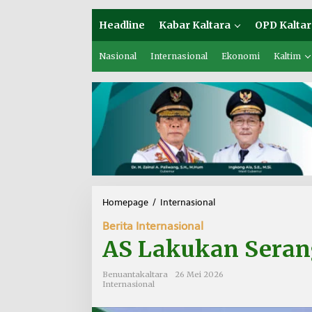
Headline
Kabar Kaltara
OPD Kaltar
Nasional
Internasional
Ekonomi
Kaltim
Homepage
/
Internasional
A
S
Berita Internasional
L
a
AS Lakukan Serang
k
u
Benuantakaltara
26 Mei 2026
k
Internasional
a
n