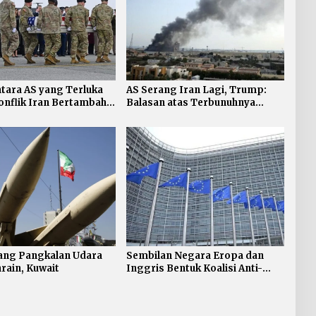
tara AS yang Terluka
AS Serang Iran Lagi, Trump:
nflik Iran Bertambah,
Balasan atas Terbunuhnya
Personel AS
ang Pangkalan Udara
Sembilan Negara Eropa dan
hrain, Kuwait
Inggris Bentuk Koalisi Anti-
rudal Balistik