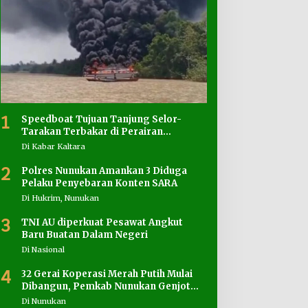
1
Speedboat Tujuan Tanjung Selor-
Tarakan Terbakar di Perairan
Salimbatu
Di Kabar Kaltara
2
Polres Nunukan Amankan 3 Diduga
Pelaku Penyebaran Konten SARA
Di Hukrim, Nunukan
3
TNI AU diperkuat Pesawat Angkut
Baru Buatan Dalam Negeri
Di Nasional
4
32 Gerai Koperasi Merah Putih Mulai
Dibangun, Pemkab Nunukan Genjot
Penyediaan Lahan
Di Nunukan