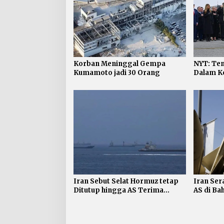
Korban Meninggal Gempa
NYT: Ten
Kumamoto jadi 30 Orang
Dalam Ko
jadi 624
Iran Sebut Selat Hormuz tetap
Iran Ser
Ditutup hingga AS Terima
AS di Ba
Persyaratan