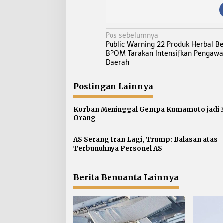
N
Pos sebelumnya
Public Warning 22 Produk Herbal B
a
BPOM Tarakan Intensifkan Pengawa
v
Daerah
i
g
Postingan Lainnya
a
s
Korban Meninggal Gempa Kumamoto jadi 
Orang
i
p
AS Serang Iran Lagi, Trump: Balasan atas
o
Terbunuhnya Personel AS
s
Berita Benuanta Lainnya