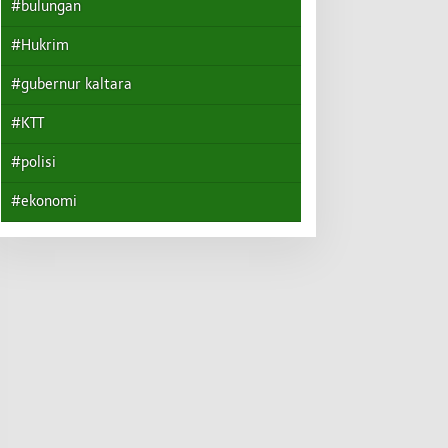
#bulungan
#Hukrim
#gubernur kaltara
#KTT
#polisi
#ekonomi