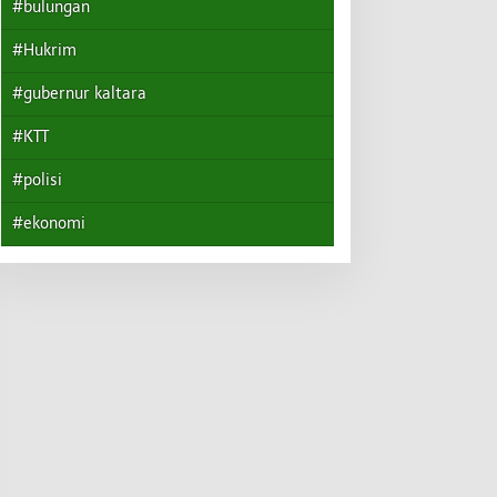
#bulungan
#Hukrim
#gubernur kaltara
#KTT
#polisi
#ekonomi