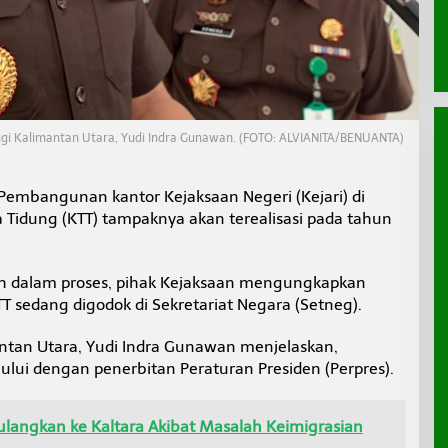
ggi Kalimantan Utara, Yudi Indra Gunawan. (FOTO: ALVIANITA/BENUANTA)
Pembangunan kantor Kejaksaan Negeri (Kejari) di
Tidung (KTT) tampaknya akan terealisasi pada tahun
sih dalam proses, pihak Kejaksaan mengungkapkan
T sedang digodok di Sekretariat Negara (Setneg).
ntan Utara, Yudi Indra Gunawan menjelaskan,
hului dengan penerbitan Peraturan Presiden (Perpres).
ulangkan ke Kaltara Akibat Masalah Keimigrasian