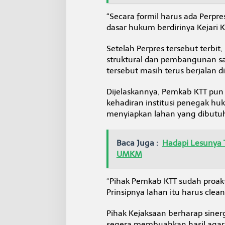
a
r
“Secara formil harus ada Perpre
i
dasar hukum berdirinya Kejari KT
a
t
Setelah Perpres tersebut terbit
N
e
struktural dan pembangunan sar
g
tersebut masih terus berjalan di
a
r
Dijelaskannya, Pemkab KTT pu
a
kehadiran institusi penegak huk
menyiapkan lahan yang dibutu
Baca Juga :
Hadapi Lesunya 
UMKM
“Pihak Pemkab KTT sudah proak
Prinsipnya lahan itu harus clea
Pihak Kejaksaan berharap siner
segera membuahkan hasil agar