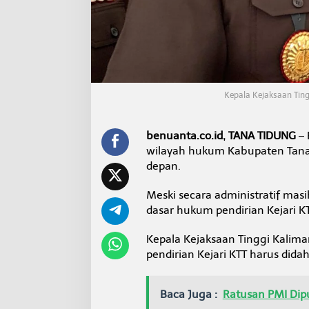
u
n
g
M
a
s
i
h
Kepala Kejaksaan Tin
B
e
r
benuanta.co.id, TANA TIDUNG
– 
p
wilayah hukum Kabupaten Tana 
r
depan.
o
s
e
Meski secara administratif ma
s
dasar hukum pendirian Kejari KT
d
i
Kepala Kejaksaan Tinggi Kalima
S
e
pendirian Kejari KTT harus dida
k
r
e
Baca Juga :
Ratusan PMI Dip
t