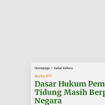
Homepage
/
Kabar Kaltara
D
a
Berita KTT
s
a
Dasar Hukum Pemb
r
H
Tidung Masih Berp
u
k
Negara
u