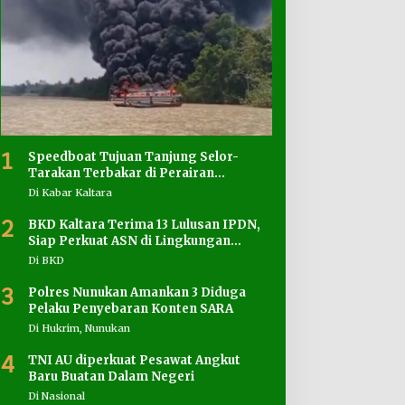
1
Speedboat Tujuan Tanjung Selor-
Tarakan Terbakar di Perairan
Salimbatu
Di Kabar Kaltara
2
BKD Kaltara Terima 13 Lulusan IPDN,
Siap Perkuat ASN di Lingkungan
Pemprov
Di BKD
3
Polres Nunukan Amankan 3 Diduga
Pelaku Penyebaran Konten SARA
Di Hukrim, Nunukan
4
TNI AU diperkuat Pesawat Angkut
Baru Buatan Dalam Negeri
Di Nasional