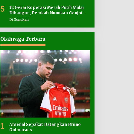
5
32 Gerai Koperasi Merah Putih Mulai
Dibangun, Pemkab Nunukan Genjot
Penyediaan Lahan
Di Nunukan
Olahraga Terbaru
1
Arsenal Sepakat Datangkan Bruno
Guimaraes