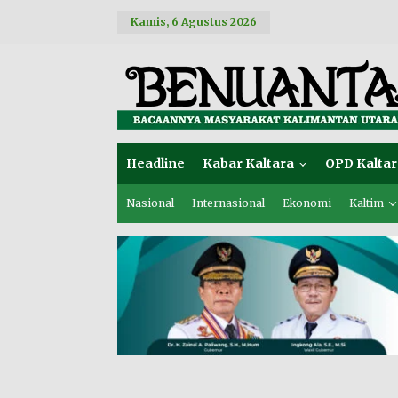
L
Kamis, 6 Agustus 2026
e
w
a
t
i
k
e
k
o
Headline
Kabar Kaltara
OPD Kaltar
n
t
e
Nasional
Internasional
Ekonomi
Kaltim
n