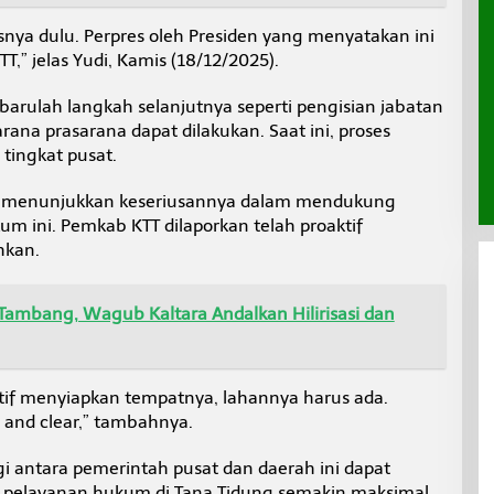
snya dulu. Perpres oleh Presiden yang menyatakan ini
T,” jelas Yudi, Kamis (18/12/2025).
, barulah langkah selanjutnya seperti pengisian jabatan
ana prasarana dapat dilakukan. Saat ini, proses
 tingkat pusat.
n menunjukkan keseriusannya dalam mendukung
um ini. Pemkab KTT dilaporkan telah proaktif
hkan.
Tambang, Wagub Kaltara Andalkan Hilirisasi dan
tif menyiapkan tempatnya, lahannya harus ada.
n and clear,” tambahnya.
gi antara pemerintah pusat dan daerah ini dapat
 pelayanan hukum di Tana Tidung semakin maksimal.