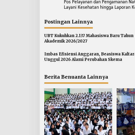
Pos Pelayanan dan Pengamanan Nat
a
Layani Kesehatan hingga Laporan K
v
i
Postingan Lainnya
g
a
UBT Kukuhkan 2.137 Mahasiswa Baru Tahun
s
Akademik 2026/2027
i
p
Imbas Efisiensi Anggaran, Beasiswa Kaltar
Unggul 2026 Alami Perubahan Skema
o
s
Berita Benuanta Lainnya