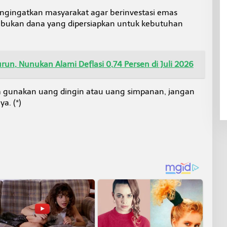
engingatkan masyarakat agar berinvestasi emas
ukan dana yang dipersiapkan untuk kebutuhan
un, Nunukan Alami Deflasi 0,74 Persen di Juli 2026
ya gunakan uang dingin atau uang simpanan, jangan
a. (*)