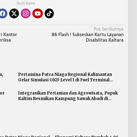
Ikuti Kami
Pos berikutnya
ri Kantor
86 Flash ! Sukseskan Kartu Layanan
eriksa
Disabilitas Kaltara
a,
Pertamina Patra Niaga Regional Kalimantan
Gelar Simulasi OKD Level 1 di Fuel Terminal
Tarakan
or
Integrasikan Pertanian dan Agrowisata, Pupuk
Kaltim Resmikan Kampung Sawah Abadi di
Bulutana Sulsel