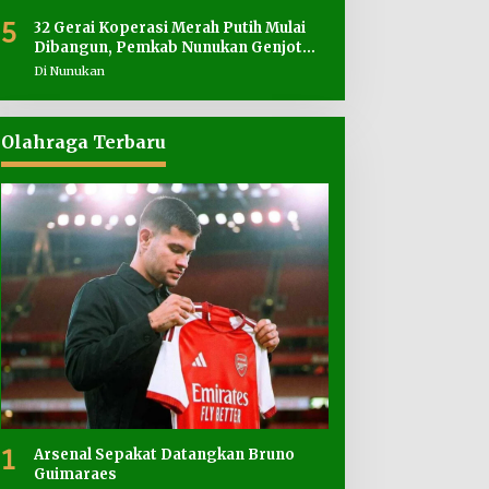
5
32 Gerai Koperasi Merah Putih Mulai
Dibangun, Pemkab Nunukan Genjot
Penyediaan Lahan
Di Nunukan
Olahraga Terbaru
1
Arsenal Sepakat Datangkan Bruno
Guimaraes