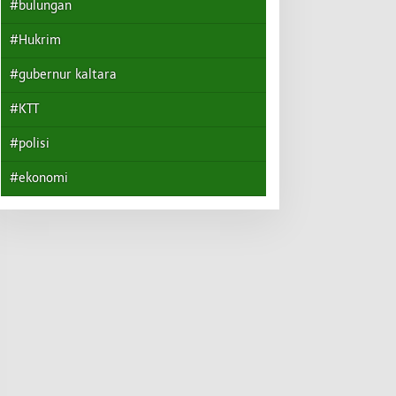
#bulungan
#Hukrim
#gubernur kaltara
#KTT
#polisi
#ekonomi