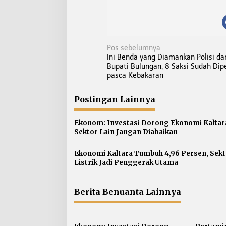
N
Pos sebelumnya
Ini Benda yang Diamankan Polisi da
a
Bupati Bulungan, 8 Saksi Sudah Dip
v
pasca Kebakaran
i
g
Postingan Lainnya
a
s
Ekonom: Investasi Dorong Ekonomi Kaltar
Sektor Lain Jangan Diabaikan
i
p
Ekonomi Kaltara Tumbuh 4,96 Persen, Sekt
o
Listrik Jadi Penggerak Utama
s
Berita Benuanta Lainnya