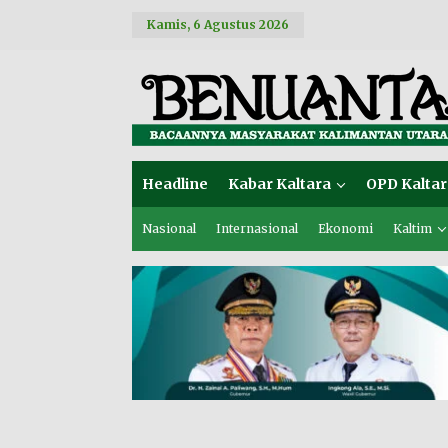
L
Kamis, 6 Agustus 2026
e
w
a
t
i
k
e
k
o
Headline
Kabar Kaltara
OPD Kaltar
n
t
e
Nasional
Internasional
Ekonomi
Kaltim
n