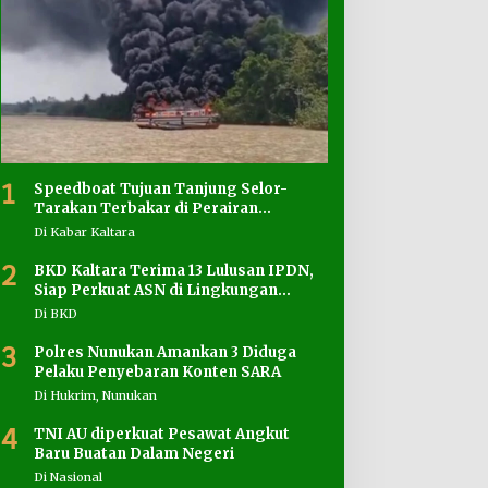
1
Speedboat Tujuan Tanjung Selor-
Tarakan Terbakar di Perairan
Salimbatu
Di Kabar Kaltara
2
BKD Kaltara Terima 13 Lulusan IPDN,
Siap Perkuat ASN di Lingkungan
Pemprov
Di BKD
3
Polres Nunukan Amankan 3 Diduga
Pelaku Penyebaran Konten SARA
Di Hukrim, Nunukan
4
TNI AU diperkuat Pesawat Angkut
Baru Buatan Dalam Negeri
Di Nasional