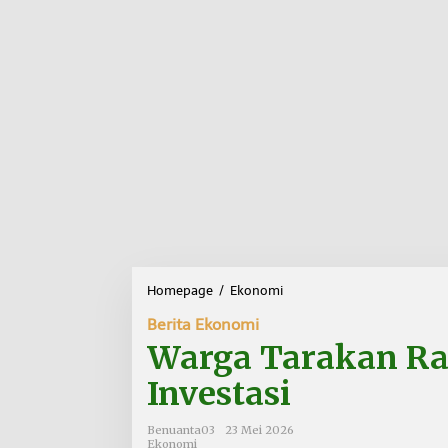
Homepage
/
Ekonomi
W
a
Berita Ekonomi
r
g
Warga Tarakan Ra
a
T
Investasi
a
r
Benuanta03
23 Mei 2026
a
Ekonomi