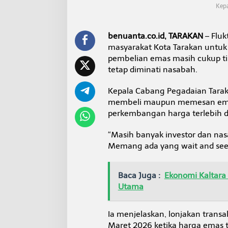
s
Kepa
t
a
s
benuanta.co.id, TARAKAN
– Flu
i
masyarakat Kota Tarakan untuk
pembelian emas masih cukup ti
tetap diminati nasabah.
Kepala Cabang Pegadaian Tarak
membeli maupun memesan ema
perkembangan harga terlebih d
“Masih banyak investor dan nas
Memang ada yang wait and see, 
Baca Juga :
Ekonomi Kaltara 
Utama
Ia menjelaskan, lonjakan transa
Maret 2026 ketika harga emas 