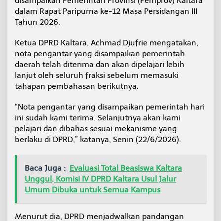
disampaikan Pemerintah Provinsi (Pemprov) Kaltara
h
dalam Rapat Paripurna ke-12 Masa Persidangan III
a
Tahun 2026.
p
P
e
Ketua DPRD Kaltara, Achmad Djufrie mengatakan,
m
nota pengantar yang disampaikan pemerintah
b
daerah telah diterima dan akan dipelajari lebih
a
lanjut oleh seluruh fraksi sebelum memasuki
h
tahapan pembahasan berikutnya.
a
s
a
“Nota pengantar yang disampaikan pemerintah hari
n
ini sudah kami terima. Selanjutnya akan kami
F
pelajari dan dibahas sesuai mekanisme yang
r
berlaku di DPRD,” katanya, Senin (22/6/2026).
a
k
s
i
Baca Juga :
Evaluasi Total Beasiswa Kaltara
Unggul, Komisi IV DPRD Kaltara Usul Jalur
Umum Dibuka untuk Semua Kampus
Menurut dia, DPRD menjadwalkan pandangan