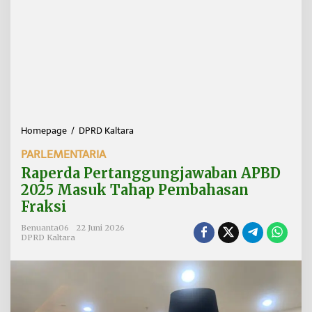
Homepage
/
DPRD Kaltara
R
a
PARLEMENTARIA
p
e
Raperda Pertanggungjawaban APBD
r
2025 Masuk Tahap Pembahasan
d
Fraksi
a
P
Benuanta06
22 Juni 2026
e
DPRD Kaltara
r
t
a
n
g
g