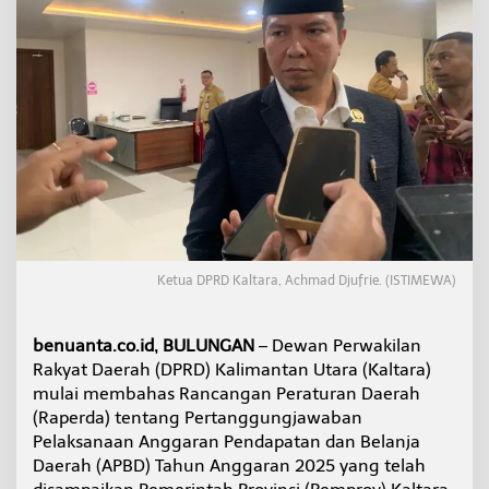
u
n
g
j
a
w
a
b
a
n
A
P
B
D
Ketua DPRD Kaltara, Achmad Djufrie. (ISTIMEWA)
2
0
2
benuanta.co.id, BULUNGAN
– Dewan Perwakilan
5
M
Rakyat Daerah (DPRD) Kalimantan Utara (Kaltara)
a
mulai membahas Rancangan Peraturan Daerah
s
(Raperda) tentang Pertanggungjawaban
u
Pelaksanaan Anggaran Pendapatan dan Belanja
k
T
Daerah (APBD) Tahun Anggaran 2025 yang telah
a