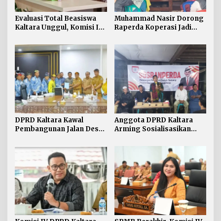
Evaluasi Total Beasiswa
Muhammad Nasir Dorong
Kaltara Unggul, Komisi IV
Raperda Koperasi Jadi
DPRD Kaltara Usul Jalur
Payung Hukum Penguatan
Umum Dibuka untuk
UMKM di Kaltara
Semua Kampus
DPRD Kaltara Kawal
Anggota DPRD Kaltara
Pembangunan Jalan Desa
Arming Sosialisasikan
Atap untuk Buka Akses
Ranperda di Nunukan
Wilayah Perbatasan
Tengah