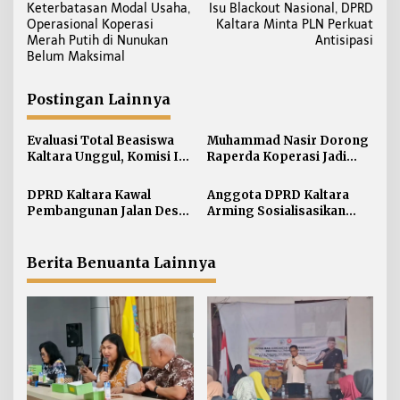
Keterbatasan Modal Usaha,
Isu Blackout Nasional, DPRD
a
Operasional Koperasi
Kaltara Minta PLN Perkuat
v
Merah Putih di Nunukan
Antisipasi
i
Belum Maksimal
g
a
Postingan Lainnya
s
i
Evaluasi Total Beasiswa
Muhammad Nasir Dorong
Kaltara Unggul, Komisi IV
Raperda Koperasi Jadi
p
DPRD Kaltara Usul Jalur
Payung Hukum Penguatan
o
Umum Dibuka untuk
UMKM di Kaltara
DPRD Kaltara Kawal
Anggota DPRD Kaltara
s
Semua Kampus
Pembangunan Jalan Desa
Arming Sosialisasikan
Atap untuk Buka Akses
Ranperda di Nunukan
Wilayah Perbatasan
Tengah
Berita Benuanta Lainnya