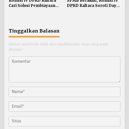
Komisi IV DPRD Kaltara
SPMB Berakhir, Komisi IV
Cari Solusi Pembiayaan
DPRD Kaltara Soroti Daya
JKN Demi Jaga Target UHC
Tampung Sekolah
Tinggalkan Balasan
Alamat email Anda tidak akan dipublikasikan.
Ruas yang wajib
ditandai
*