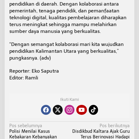
pendidikan di daerah. Dengan kolaborasi antara
pemerintah, tenaga pendidik, dan pemanfaatan
teknologi digital, kualitas pembelajaran diharapkan
terus meningkat sehingga mampu melahirkan
sumber daya manusia yang berkualitas.
“Dengan semangat kolaborasi mari kita wujudkan
pendidikan Kalimantan Utara yang berkualitas,”
pungkasnya. (adv)
Reporter: Eko Saputra
Editor: Ramli
Ikuti Kami
N
Pos sebelumnya
Pos berikutnya
Polisi Menilai Kasus
Disdikbud Kaltara Ajak Guru
a
Kebakaran Kebanyakan
Terus Berinovasi Hadapi