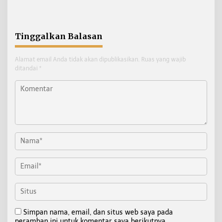
ke SMA Unggul Garuda
Kaltara Tekankan
Pemenuhan Hak dan
Perlindungan Anak
Tinggalkan Balasan
Alamat email Anda tidak akan dipublikasikan.
Ruas yang wajib
ditandai
*
Simpan nama, email, dan situs web saya pada
peramban ini untuk komentar saya berikutnya.