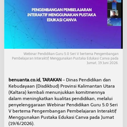
a
T
i
n
g
k
a
t
k
a
n
Webinar Pendidikan Guru 5.0 Seri V bertema Pengembangan
Pembelajaran Interaktif Menggunakan Pustaka Edukasi Canva pada
K
Jumat, 19 Juni 2026.
o
m
p
e
benuanta.co.id, TARAKAN
– Dinas Pendidikan dan
t
Kebudayaan (Disdikbud) Provinsi Kalimantan Utara
e
(Kaltara) kembali menunjukkan komitmennya
n
dalam meningkatkan kualitas pendidikan, melalui
s
penyelenggaraan Webinar Pendidikan Guru 5.0 Seri
i
G
V bertema Pengembangan Pembelajaran Interaktif
u
Menggunakan Pustaka Edukasi Canva pada Jumat
r
(19/6/2026).
u