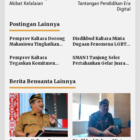
v
Akibat Kelalaian
Tantangan Pendidikan Era
i
Digital
g
a
Postingan Lainnya
s
i
Pemprov Kaltara Dorong
Disdikbud Kaltara Minta
Mahasiswa Tingkatkan
Dugaan Fenomena LGBT
p
Soft Skill dan Integritas
di Kalangan Pelajar
o
Kampus
Disikapi dengan
Pemprov Kaltara
SMAN 1 Tanjung Selor
s
Pengawasan dan
Tegaskan Komitmen
Pertahankan Gelar Juara
Pendampingan
Kembangkan Sarana dan
LCC Empat Pilar MPR RI
Prasarana SLB Negeri
Tingkat Kaltara
Nunukan Secara Bertahap
Berita Benuanta Lainnya