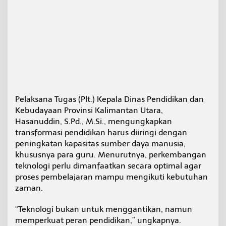
n
t
e
r
a
k
t
i
f
Pelaksana Tugas (Plt.) Kepala Dinas Pendidikan dan
Kebudayaan Provinsi Kalimantan Utara,
Hasanuddin, S.Pd., M.Si., mengungkapkan
transformasi pendidikan harus diiringi dengan
peningkatan kapasitas sumber daya manusia,
khususnya para guru. Menurutnya, perkembangan
teknologi perlu dimanfaatkan secara optimal agar
proses pembelajaran mampu mengikuti kebutuhan
zaman.
“Teknologi bukan untuk menggantikan, namun
memperkuat peran pendidikan,” ungkapnya.