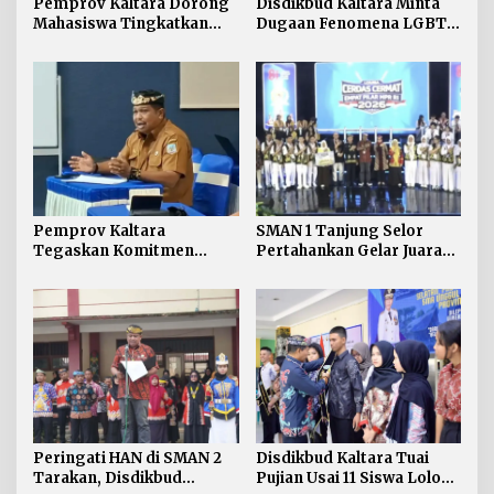
Pemprov Kaltara Dorong
Disdikbud Kaltara Minta
Mahasiswa Tingkatkan
Dugaan Fenomena LGBT
Soft Skill dan Integritas
di Kalangan Pelajar
Kampus
Disikapi dengan
Pengawasan dan
Pendampingan
Pemprov Kaltara
SMAN 1 Tanjung Selor
Tegaskan Komitmen
Pertahankan Gelar Juara
Kembangkan Sarana dan
LCC Empat Pilar MPR RI
Prasarana SLB Negeri
Tingkat Kaltara
Nunukan Secara Bertahap
Disdikbud Kaltara Tuai
Peringati HAN di SMAN 2
Pujian Usai 11 Siswa Lolos
Tarakan, Disdikbud