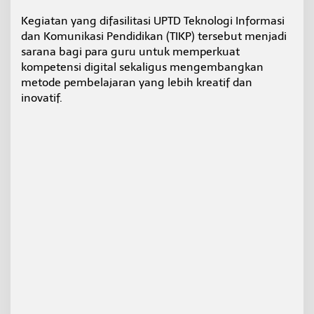
l
Kegiatan yang difasilitasi UPTD Teknologi Informasi
e
w
dan Komunikasi Pendidikan (TIKP) tersebut menjadi
a
sarana bagi para guru untuk memperkuat
t
kompetensi digital sekaligus mengembangkan
W
metode pembelajaran yang lebih kreatif dan
e
b
inovatif.
i
n
a
r
P
e
m
b
e
l
a
j
a
r
a
n
I