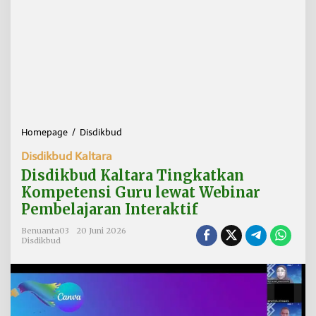
Homepage
/
Disdikbud
D
i
Disdikbud Kaltara
s
d
Disdikbud Kaltara Tingkatkan
i
Kompetensi Guru lewat Webinar
k
Pembelajaran Interaktif
b
u
Benuanta03
20 Juni 2026
d
Disdikbud
K
a
l
t
a
r