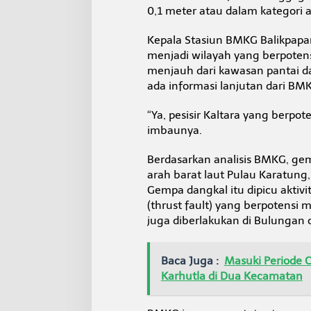
a
0,1 meter atau dalam kategori 
t
a
Kepala Stasiun BMKG Balikpapan
t
menjadi wilayah yang berpoten
G
e
menjauh dari kawasan pantai dan
l
ada informasi lanjutan dari BM
o
m
“Ya, pesisir Kaltara yang berpo
b
imbaunya.
a
n
g
Berdasarkan analisis BMKG, gemp
M
arah barat laut Pulau Karatung
a
Gempa dangkal itu dipicu aktiv
s
(thrust fault) yang berpotensi 
i
h
juga diberlakukan di Bulungan
A
m
a
Baca Juga :
Masuki Periode C
n
Karhutla di Dua Kecamatan