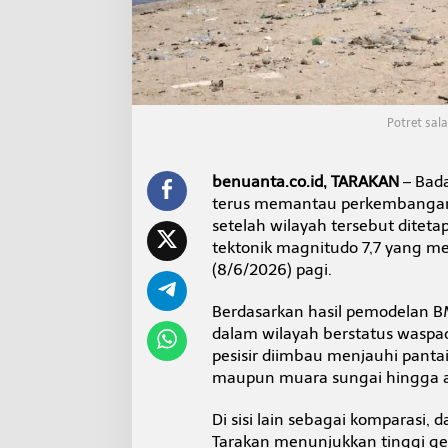
a
k
a
n
,
D
a
Potret sal
t
a
D
benuanta.co.id, TARAKAN
– Bada
i
terus memantau perkembangan k
s
t
setelah wilayah tersebut ditet
r
tektonik magnitudo 7,7 yang me
i
(8/6/2026) pagi.
k
N
Berdasarkan hasil pemodelan 
a
v
dalam wilayah berstatus waspa
i
pesisir diimbau menjauhi pantai 
g
maupun muara sungai hingga ad
a
s
Di sisi lain sebagai komparasi, d
i
C
Tarakan menunjukkan tinggi gel