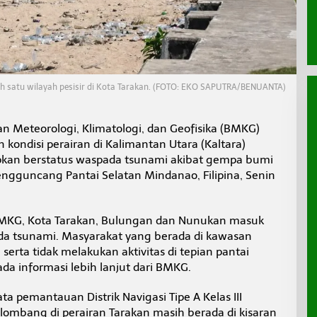
ah satu wilayah pesisir di Kota Tarakan. (FOTO: EKO SAPUTRA/BENUANTA)
n Meteorologi, Klimatologi, dan Geofisika (BMKG)
ondisi perairan di Kalimantan Utara (Kaltara)
apkan berstatus waspada tsunami akibat gempa bumi
ngguncang Pantai Selatan Mindanao, Filipina, Senin
BMKG, Kota Tarakan, Bulungan dan Nunukan masuk
da tsunami. Masyarakat yang berada di kawasan
serta tidak melakukan aktivitas di tepian pantai
a informasi lebih lanjut dari BMKG.
ata pemantauan Distrik Navigasi Tipe A Kelas III
ombang di perairan Tarakan masih berada di kisaran