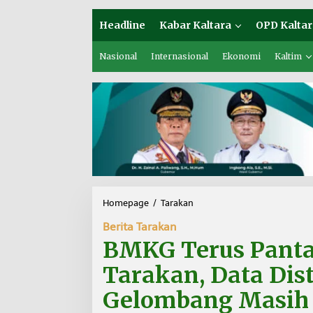
Headline
Kabar Kaltara
OPD Kaltar
Nasional
Internasional
Ekonomi
Kaltim
Homepage
/
Tarakan
B
M
Berita Tarakan
K
G
BMKG Terus Panta
T
e
Tarakan, Data Dist
r
u
Gelombang Masih
s