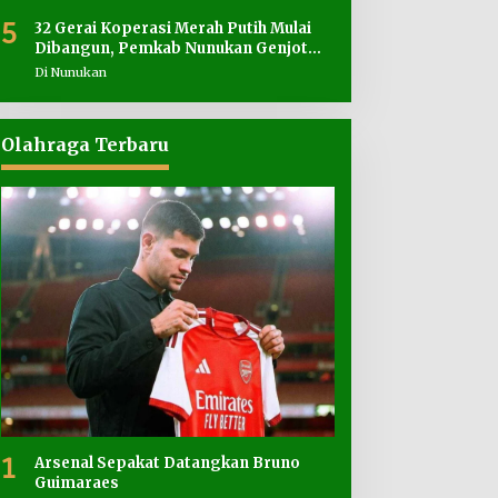
5
32 Gerai Koperasi Merah Putih Mulai
Dibangun, Pemkab Nunukan Genjot
Penyediaan Lahan
Di Nunukan
Olahraga Terbaru
1
Arsenal Sepakat Datangkan Bruno
Guimaraes