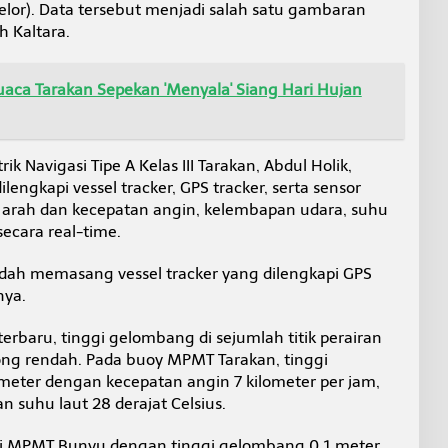
lor). Data tersebut menjadi salah satu gambaran
h Kaltara.
uaca Tarakan Sepekan 'Menyala' Siang Hari Hujan
rik Navigasi Tipe A Kelas III Tarakan, Abdul Holik,
lengkapi vessel tracker, GPS tracker, serta sensor
ah dan kecepatan angin, kelembapan udara, suhu
ecara real-time.
udah memasang vessel tracker yang dilengkapi GPS
nya.
rbaru, tinggi gelombang di sejumlah titik perairan
ong rendah. Pada buoy MPMT Tarakan, tinggi
 meter dengan kecepatan angin 7 kilometer per jam,
 suhu laut 28 derajat Celsius.
 di MPMT Bunyu dengan tinggi gelombang 0,1 meter.