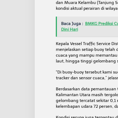
dan Muara Kelambu (Tanjung Se
kondisi aktual perairan di wilaya
Baca Juga :
BMKG Prediksi C
Dini Hari
Kepala Vessel Traffic Service Dist
menjelaskan setiap buoy telah di
cuaca yang mampu memantau ar
laut, hingga tinggi gelombang s
“Di buoy-buoy tersebut kami s
tracker dan sensor cuaca,” jelas
Berdasarkan data pemantauan te
Kalimantan Utara masih tergol
gelombang tercatat sekitar 0,1
kelembapan udara 72 persen, dan
Kondisi serupa juga terpantau