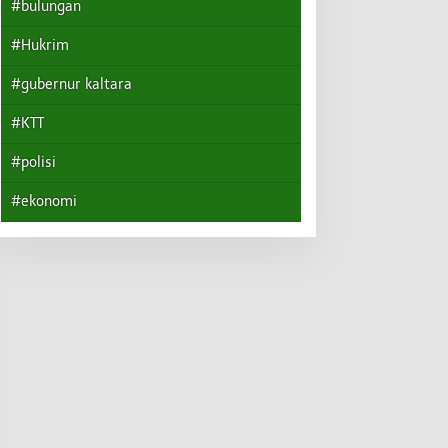
#bulungan
#Hukrim
#gubernur kaltara
#KTT
#polisi
#ekonomi