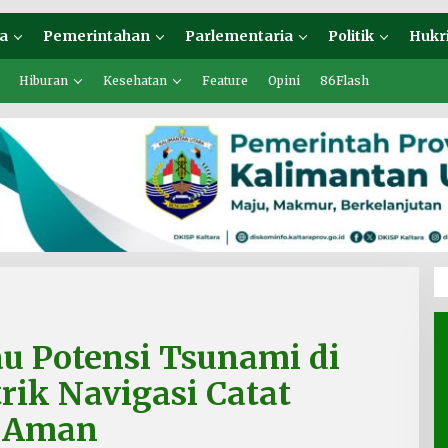
a
Pemerintahan
Parlementaria
Politik
Hukr
Hiburan
Kesehatan
Feature
Opini
86Flash
u Potensi Tsunami di
rik Navigasi Catat
 Aman