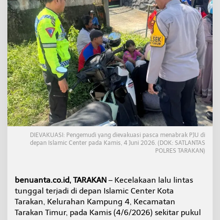
r
a
k
P
J
U
d
i
K
a
m
p
u
n
g
DIEVAKUASI: Pengemudi yang dievakuasi pasca menabrak PJU di
4
depan Islamic Center pada Kamis, 4 Juni 2026. (DOK: SATLANTAS
,
POLRES TARAKAN)
P
e
n
benuanta.co.id, TARAKAN
– Kecelakaan lalu lintas
g
tunggal terjadi di depan Islamic Center Kota
e
m
Tarakan, Kelurahan Kampung 4, Kecamatan
u
Tarakan Timur, pada Kamis (4/6/2026) sekitar pukul
d