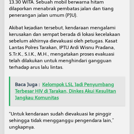
13.30 WITA. Sebuah mobil berwarna hitam
i
dilaporkan menabrak pembatas jalan dan tiang
T
r
penerangan jalan umum (PJU).
a
u
Akibat kejadian tersebut, kendaraan mengalami
m
kerusakan dan sempat berada di lokasi kecelakaan
a
sebelum akhirnya dievakuasi oleh petugas. Kasat
Lantas Polres Tarakan, IPTU Ardi Wisnu Pradana,
S.Tr.K., S.I.K., M.H., mengatakan proses evakuasi
telah dilakukan untuk menghindari gangguan
terhadap arus lalu lintas.
Baca Juga :
Kelompok LSL Jadi Penyumbang
Terbesar HIV di Tarakan, Dinkes Akui Kesulitan
Jangkau Komunitas
“Untuk kendaraan sudah dievakuasi ke pinggir
sehingga tidak mengganggu pengendara lain,”
ungkapnya.