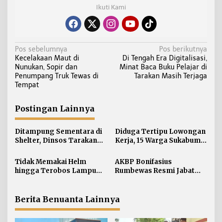
Ikuti Kami
N
Pos sebelumnya
Pos berikutnya
Kecelakaan Maut di
Di Tengah Era Digitalisasi,
a
Nunukan, Sopir dan
Minat Baca Buku Pelajar di
v
Penumpang Truk Tewas di
Tarakan Masih Terjaga
i
Tempat
g
a
Postingan Lainnya
s
i
Ditampung Sementara di
Diduga Tertipu Lowongan
Shelter, Dinsos Tarakan
Kerja, 15 Warga Sukabumi
p
Fasilitasi Pemulangan 15
Telantar di Tarakan
o
Pekerja Asal Jawa Barat
Tidak Memakai Helm
AKBP Bonifasius
s
hingga Terobos Lampu
Rumbewas Resmi Jabat
Merah Dominasi
Kapolres Tarakan,
Pelanggaran ETLE di
Tegaskan Pelanggaran
Tarakan
Personel Diproses Tanpa
Berita Benuanta Lainnya
Toleransi