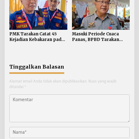
PMK Tarakan Catat 45
Masuki Periode Cuaca
Kejadian Kebakaran pada
Panas, BPBD Tarakan
Januari-Juli 2026
Siapkan Mitigasi Karhutla
di Dua Kecamatan
Tinggalkan Balasan
Alamat email Anda tidak akan dipublikasikan.
Ruas yang wajib
ditandai
*