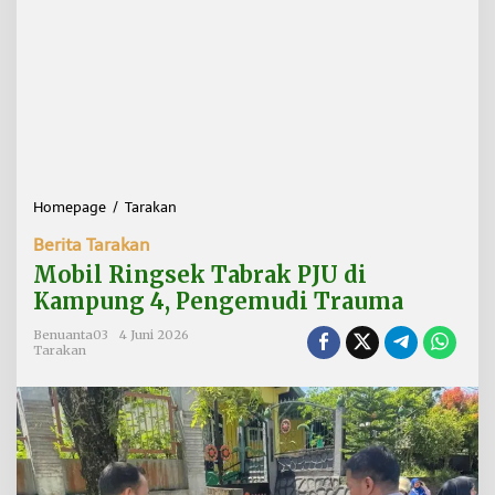
Homepage
/
Tarakan
M
o
Berita Tarakan
b
i
Mobil Ringsek Tabrak PJU di
l
Kampung 4, Pengemudi Trauma
R
i
Benuanta03
4 Juni 2026
n
Tarakan
g
s
e
k
T
a
b