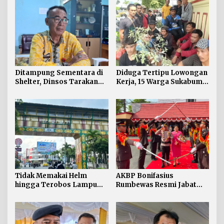
Ditampung Sementara di
Diduga Tertipu Lowongan
Shelter, Dinsos Tarakan
Kerja, 15 Warga Sukabumi
Fasilitasi Pemulangan 15
Telantar di Tarakan
Pekerja Asal Jawa Barat
Tidak Memakai Helm
AKBP Bonifasius
hingga Terobos Lampu
Rumbewas Resmi Jabat
Merah Dominasi
Kapolres Tarakan,
Pelanggaran ETLE di
Tegaskan Pelanggaran
Tarakan
Personel Diproses Tanpa
Toleransi