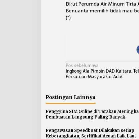
Dirut Perumda Air Minum Tirta 
Benuanta memilih tidak mau ber
(*)
N
Pos sebelumnya
Ingkong Ala Pimpin DAD Kaltara, T
a
Persatuan Masyarakat Adat
v
i
g
Postingan Lainnya
a
s
Pengguna SIM Online di Tarakan Meningka
Pembuatan Langsung Paling Banyak
i
p
Pengawasan Speedboat Dilakukan setiap
o
Keberangkatan, Sertifikat Acuan Laik Laut