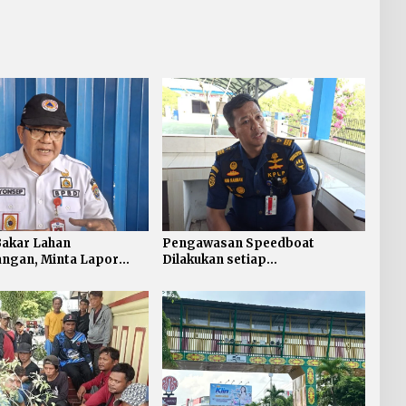
Jawa Barat
Bakar Lahan
Pengawasan Speedboat
ngan, Minta Lapor
Dilakukan setiap
Darurat 112
Keberangkatan, Sertifikat
Acuan Laik Laut