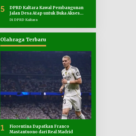
5
DPRD Kaltara Kawal Pembangunan
Jalan Desa Atap untuk Buka Akses
Wilayah Perbatasan
Di DPRD Kaltara
Olahraga Terbaru
1
Fiorentina Dapatkan Franco
Mastantuono dari Real Madrid