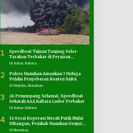
1
Speedboat Tujuan Tanjung Selor-
Tarakan Terbakar di Perairan
Salimbatu
Di Kabar Kaltara
2
Polres Nunukan Amankan 3 Diduga
Pelaku Penyebaran Konten SARA
Di Hukrim, Nunukan
3
26 Penumpang Selamat, Speedboat
Sekatak AAA Kaltara Ludes Terbakar
Di Kabar Kaltara
4
32 Gerai Koperasi Merah Putih Mulai
Dibangun, Pemkab Nunukan Genjot
Penyediaan Lahan
Di Nunukan