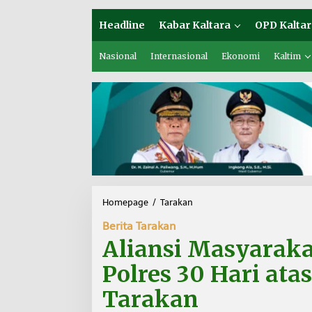
Headline
Kabar Kaltara
OPD Kaltar
Nasional
Internasional
Ekonomi
Kaltim
Homepage
/
Tarakan
A
l
Berita Tarakan
i
a
Aliansi Masyarak
n
s
Polres 30 Hari at
i
M
Tarakan
a