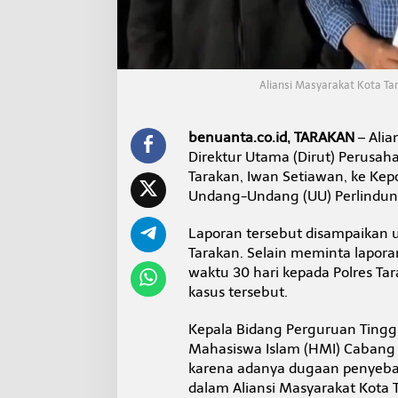
o
l
r
e
s
3
Aliansi Masyarakat Kota Ta
0
H
a
benuanta.co.id, TARAKAN
– Alia
r
Direktur Utama (Dirut) Perusa
i
Tarakan, Iwan Setiawan, ke Kepo
a
Undang-Undang (UU) Perlindung
t
a
s
Laporan tersebut disampaikan u
P
Tarakan. Selain meminta lapora
e
waktu 30 hari kepada Polres T
l
kasus tersebut.
a
p
o
Kepala Bidang Perguruan Ting
r
Mahasiswa Islam (HMI) Cabang 
a
karena adanya dugaan penyeba
n
dalam Aliansi Masyarakat Kota 
D