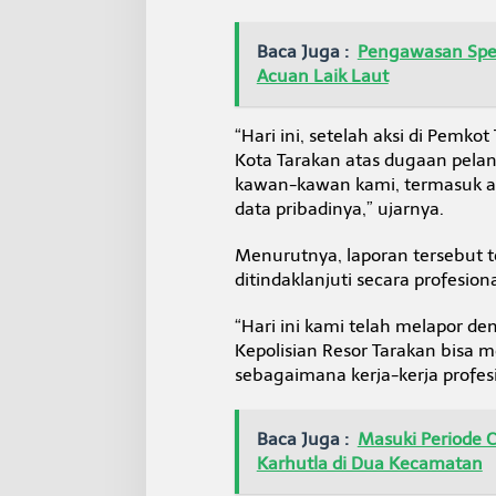
i
r
u
Baca Juga :
Pengawasan Spee
t
Acuan Laik Laut
P
D
A
“Hari ini, setelah aksi di Pemk
M
Kota Tarakan atas dugaan pelan
T
kawan-kawan kami, termasuk al
a
data pribadinya,” ujarnya.
r
a
k
Menurutnya, laporan tersebut t
a
ditindaklanjuti secara profesiona
n
“Hari ini kami telah melapor de
Kepolisian Resor Tarakan bisa 
sebagaimana kerja-kerja profesi
Baca Juga :
Masuki Periode C
Karhutla di Dua Kecamatan