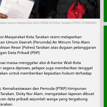
rakan seusai melaporkan Dirut PDAM di Polres Tarakan (FOTO: ISTIMEWA)
nsi Masyarakat Kota Tarakan resmi melaporkan
haan Umum Daerah (Perumda) Air Minum Tirta Alam
lisian Resor (Polres) Tarakan atas dugaan pelanggaran
an Data Pribadi (PDP).
sai massa menggelar aksi di Kantor Wali Kota
n segera diproses, pelapor juga memberikan tenggat
arakan untuk memberikan kepastian hukum terhadap
gi, Kemahasiswaan dan Pemuda (PTKP) Himpunan
Tarakan, Dicky Nur Alam, mengatakan laporan dibuat
ran data pribadi sejumlah warga yang tergabung
Tarakan.