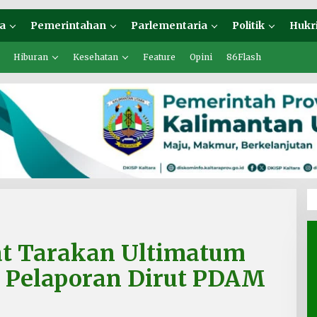
a
Pemerintahan
Parlementaria
Politik
Hukr
Hiburan
Kesehatan
Feature
Opini
86Flash
at Tarakan Ultimatum
as Pelaporan Dirut PDAM