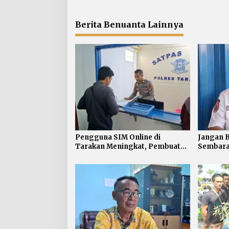
s
Berita Benuanta Lainnya
Pengguna SIM Online di
Jangan 
Tarakan Meningkat, Pembuatan
Sembara
Langsung Paling Banyak
Layanan 