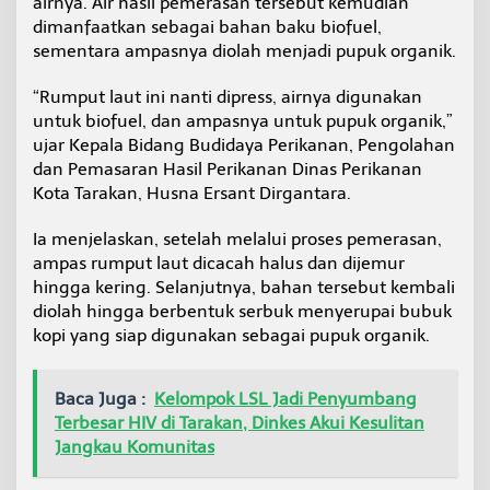
airnya. Air hasil pemerasan tersebut kemudian
e
dimanfaatkan sebagai bahan baku biofuel,
l
sementara ampasnya diolah menjadi pupuk organik.
,
B
e
“Rumput laut ini nanti dipress, airnya digunakan
r
untuk biofuel, dan ampasnya untuk pupuk organik,”
i
ujar Kepala Bidang Budidaya Perikanan, Pengolahan
N
dan Pemasaran Hasil Perikanan Dinas Perikanan
i
l
Kota Tarakan, Husna Ersant Dirgantara.
a
i
Ia menjelaskan, setelah melalui proses pemerasan,
T
ampas rumput laut dicacah halus dan dijemur
a
hingga kering. Selanjutnya, bahan tersebut kembali
m
b
diolah hingga berbentuk serbuk menyerupai bubuk
a
kopi yang siap digunakan sebagai pupuk organik.
h
b
a
Baca Juga :
Kelompok LSL Jadi Penyumbang
g
Terbesar HIV di Tarakan, Dinkes Akui Kesulitan
i
Jangkau Komunitas
P
e
m