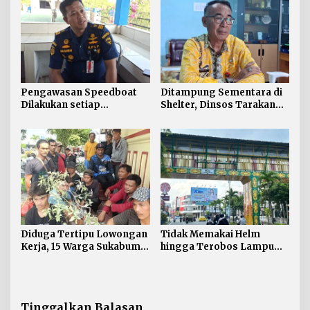
Pengawasan Speedboat
Ditampung Sementara di
Dilakukan setiap
Shelter, Dinsos Tarakan
Keberangkatan, Sertifikat
Fasilitasi Pemulangan 15
Acuan Laik Laut
Pekerja Asal Jawa Barat
Diduga Tertipu Lowongan
Tidak Memakai Helm
Kerja, 15 Warga Sukabumi
hingga Terobos Lampu
Telantar di Tarakan
Merah Dominasi
Pelanggaran ETLE di
Tarakan
Tinggalkan Balasan