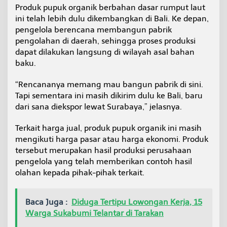
Produk pupuk organik berbahan dasar rumput laut
b
u
ini telah lebih dulu dikembangkan di Bali. Ke depan,
d
pengelola berencana membangun pabrik
i
pengolahan di daerah, sehingga proses produksi
d
dapat dilakukan langsung di wilayah asal bahan
a
y
baku.
a
L
“Rencananya memang mau bangun pabrik di sini.
o
Tapi sementara ini masih dikirim dulu ke Bali, baru
k
dari sana diekspor lewat Surabaya,” jelasnya.
a
l
Terkait harga jual, produk pupuk organik ini masih
mengikuti harga pasar atau harga ekonomi. Produk
tersebut merupakan hasil produksi perusahaan
pengelola yang telah memberikan contoh hasil
olahan kepada pihak-pihak terkait.
Baca Juga :
Diduga Tertipu Lowongan Kerja, 15
Warga Sukabumi Telantar di Tarakan