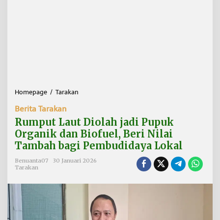
Homepage
/
Tarakan
R
u
Berita Tarakan
m
p
Rumput Laut Diolah jadi Pupuk
u
Organik dan Biofuel, Beri Nilai
t
Tambah bagi Pembudidaya Lokal
L
a
Benuanta07
30 Januari 2026
u
Tarakan
t
D
i
o
l
a