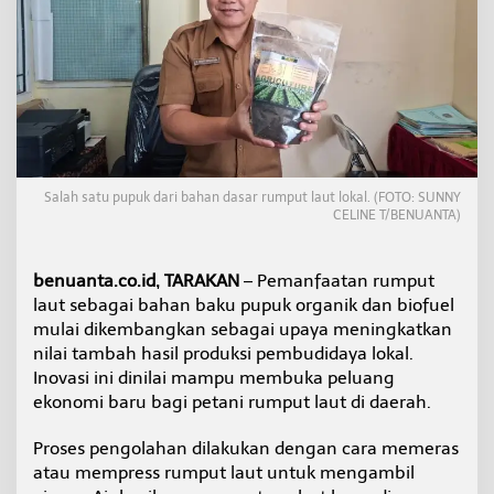
h
j
a
d
i
P
u
p
u
k
Salah satu pupuk dari bahan dasar rumput laut lokal. (FOTO: SUNNY
O
CELINE T/BENUANTA)
r
g
a
benuanta.co.id, TARAKAN
– Pemanfaatan rumput
n
laut sebagai bahan baku pupuk organik dan biofuel
i
mulai dikembangkan sebagai upaya meningkatkan
k
d
nilai tambah hasil produksi pembudidaya lokal.
a
Inovasi ini dinilai mampu membuka peluang
n
ekonomi baru bagi petani rumput laut di daerah.
B
i
Proses pengolahan dilakukan dengan cara memeras
o
f
atau mempress rumput laut untuk mengambil
u