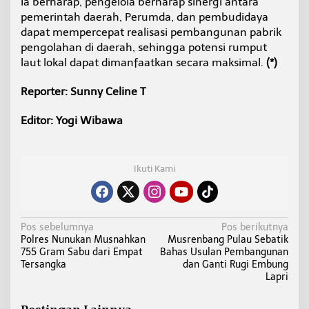
Ia berharap, pengelola berharap sinergi antara
pemerintah daerah, Perumda, dan pembudidaya
dapat mempercepat realisasi pembangunan pabrik
pengolahan di daerah, sehingga potensi rumput
laut lokal dapat dimanfaatkan secara maksimal.
(*)
Reporter: Sunny Celine T
Editor: Yogi Wibawa
Ikuti Kami
N
Pos sebelumnya
Pos berikutnya
Polres Nunukan Musnahkan
Musrenbang Pulau Sebatik
a
755 Gram Sabu dari Empat
Bahas Usulan Pembangunan
v
Tersangka
dan Ganti Rugi Embung
i
Lapri
g