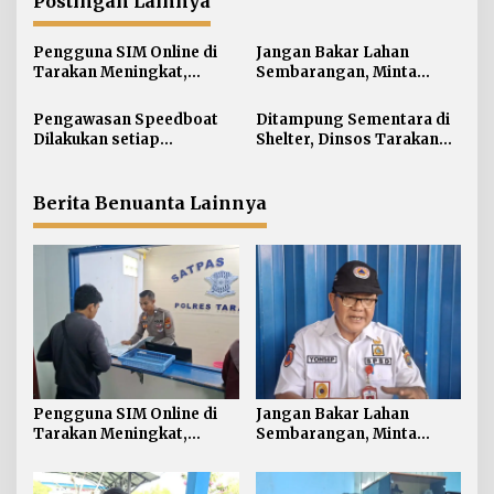
a
Postingan Lainnya
s
i
Pengguna SIM Online di
Jangan Bakar Lahan
Tarakan Meningkat,
Sembarangan, Minta
p
Pembuatan Langsung
Lapor Layanan Darurat 112
o
Paling Banyak
Pengawasan Speedboat
Ditampung Sementara di
s
Dilakukan setiap
Shelter, Dinsos Tarakan
Keberangkatan, Sertifikat
Fasilitasi Pemulangan 15
Acuan Laik Laut
Pekerja Asal Jawa Barat
Berita Benuanta Lainnya
Pengguna SIM Online di
Jangan Bakar Lahan
Tarakan Meningkat,
Sembarangan, Minta
Pembuatan Langsung
Lapor Layanan Darurat 112
Paling Banyak