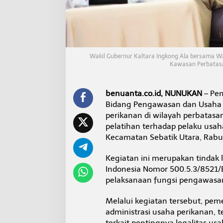
a
P
e
r
i
k
Wakil Gubernur Kaltara Ingkong Ala bersama 
a
Kawasan Perbatasa
n
a
n
benuanta.co.id, NUNUKAN
– Pem
d
i
Bidang Pengawasan dan Usaha 
S
perikanan di wilayah perbatasa
e
pelatihan terhadap pelaku usah
b
Kecamatan Sebatik Utara, Rabu 
a
t
i
Kegiatan ini merupakan tindak 
k
Indonesia Nomor 500.5.3/8521/
pelaksanaan fungsi pengawasan
Melalui kegiatan tersebut, pe
administrasi usaha perikanan, 
terkait pentingnya legalitas u