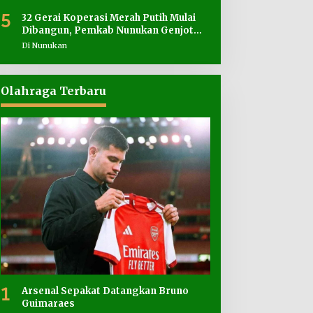
5
32 Gerai Koperasi Merah Putih Mulai
Dibangun, Pemkab Nunukan Genjot
Penyediaan Lahan
Di Nunukan
Olahraga Terbaru
1
Arsenal Sepakat Datangkan Bruno
Guimaraes