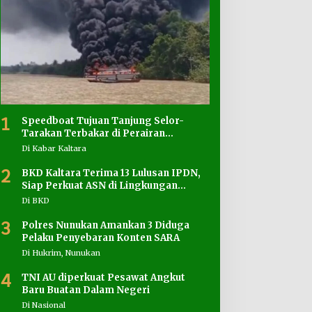
1
Speedboat Tujuan Tanjung Selor-
Tarakan Terbakar di Perairan
Salimbatu
Di Kabar Kaltara
2
BKD Kaltara Terima 13 Lulusan IPDN,
Siap Perkuat ASN di Lingkungan
Pemprov
Di BKD
3
Polres Nunukan Amankan 3 Diduga
Pelaku Penyebaran Konten SARA
Di Hukrim, Nunukan
4
TNI AU diperkuat Pesawat Angkut
Baru Buatan Dalam Negeri
Di Nasional