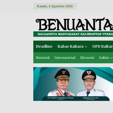
L
Kamis, 6 Agustus 2026
e
w
a
t
i
k
e
k
o
Headline
Kabar Kaltara
OPD Kaltar
n
t
e
Nasional
Internasional
Ekonomi
Kaltim
n