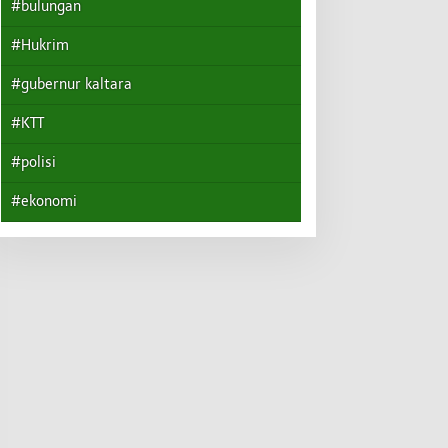
#bulungan
#Hukrim
#gubernur kaltara
#KTT
#polisi
#ekonomi