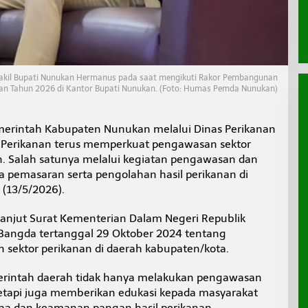
Wakil Bupati Nunukan Hermanus pada saat mengikuti Rakor Pembangunan
n Tahun 2026 di Kantor Bupati Nunukan. (Foto: Humas Pemda Nunukan)
erintah Kabupaten Nunukan melalui Dinas Perikanan
Perikanan terus memperkuat pengawasan sektor
n. Salah satunya melalui kegiatan pengawasan dan
a pemasaran serta pengolahan hasil perikanan di
(13/5/2026).
lanjut Surat Kementerian Dalam Negeri Republik
Bangda tertanggal 29 Oktober 2024 tentang
 sektor perikanan di daerah kabupaten/kota.
merintah daerah tidak hanya melakukan pengawasan
tetapi juga memberikan edukasi kepada masyarakat
saha dan keamanan pangan hasil perikanan.