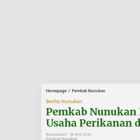
Homepage
/
Pemkab Nunukan
P
e
Berita Nunukan
m
k
Pemkab Nunukan 
a
b
Usaha Perikanan d
N
u
Benuanta03
14 Mei 2026
n
Pemkab Nunukan