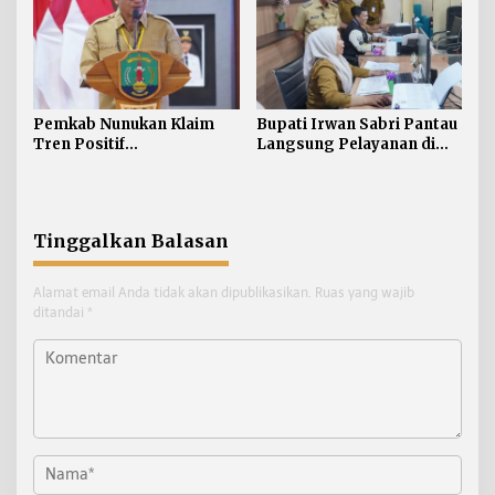
Pemkab Nunukan Klaim
Bupati Irwan Sabri Pantau
Tren Positif
Langsung Pelayanan di
Pembangunan:
Disdukcapil Nunukan
Kemiskinan Turun, IPM
dan Ekonomi Menguat
Tinggalkan Balasan
Alamat email Anda tidak akan dipublikasikan.
Ruas yang wajib
ditandai
*