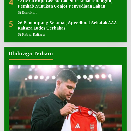
4
32 Gerai Koperasi Merah Putih Mulai Dibangun,
Pemkab Nunukan Genjot Penyediaan Lahan
Di Nunukan
5
26 Penumpang Selamat, Speedboat Sekatak AAA
Kaltara Ludes Terbakar
Di Kabar Kaltara
Olahraga Terbaru