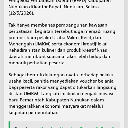
Pengelola Perbatasan Daerah (BPPD) Kabupaten
e
Nunukan di kantor Bupati Nunukan, Selasa
r
(12/5/2026).
i
n
t
Tak hanya membahas pembangunan kawasan
a
perbatasan, kegiatan tersebut juga menjadi ruang
h
promosi bagi pelaku Usaha Mikro, Kecil, dan
D
Menengah (UMKM) serta ekonomi kreatif lokal.
o
Kehadiran stan kuliner dan produk kreatif khas
r
o
daerah membuat suasana rakor lebih hidup dan
n
menarik perhatian peserta.
g
E
Sebagai bentuk dukungan nyata terhadap pelaku
k
usaha kecil, panitia menyediakan voucher belanja
o
n
bagi peserta rakor yang dapat ditukarkan langsung
o
di stan UMKM. Langkah ini dinilai menjadi inovasi
m
baru Pemerintah Kabupaten Nunukan dalam
i
menggerakkan ekonomi masyarakat melalui
L
o
kegiatan pemerintahan.
k
a
l