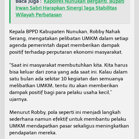
Baca Juga :
Kapolres Nunukan Berganti, Bupati
B
Irwan Sabri Harapkan Sinergi Jaga Stabilitas
e
Wilayah Perbatasan
r
g
e
Kepala BPPD Kabupaten Nunukan, Robby Nahak
r
Serang, mengatakan pelibatan UMKM dalam setiap
a
k
agenda pemerintah dapat memberikan dampak
positif terhadap perputaran ekonomi masyarakat.
“Saat ini masyarakat membutuhkan kita. Kita harus
bisa keluar dari zona yang ada saat ini. Kalau dalam
satu bulan ada sekitar 10 kegiatan dan semuanya
melibatkan UMKM, tentu itu akan memberikan
dampak positif bagi para pelaku usaha kecil,”
ujarnya.
Menurut Robby, pola seperti ini menjadi langkah
sederhana namun efektif untuk membantu pelaku
UMKM mendapatkan pasar sekaligus meningkatkan
pendapatan mereka.