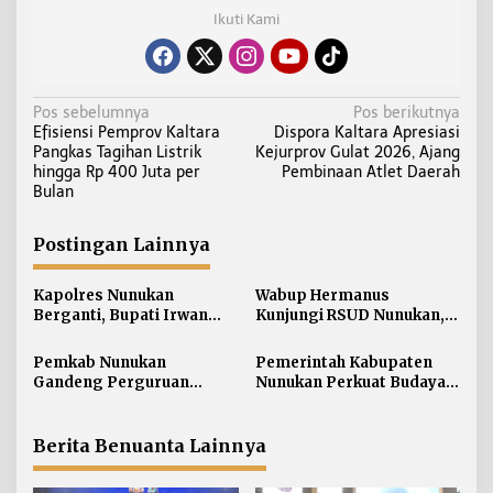
Ikuti Kami
N
Pos sebelumnya
Pos berikutnya
Efisiensi Pemprov Kaltara
Dispora Kaltara Apresiasi
a
Pangkas Tagihan Listrik
Kejurprov Gulat 2026, Ajang
v
hingga Rp 400 Juta per
Pembinaan Atlet Daerah
i
Bulan
g
a
Postingan Lainnya
s
i
Kapolres Nunukan
Wabup Hermanus
Berganti, Bupati Irwan
Kunjungi RSUD Nunukan,
p
Sabri Harapkan Sinergi
Bahas Peningkatan
o
Jaga Stabilitas Wilayah
Pelayanan Kesehatan
Pemkab Nunukan
Pemerintah Kabupaten
s
Perbatasan
Gandeng Perguruan
Nunukan Perkuat Budaya
Tinggi Sabah untuk
Kerja pada Pelayanan
Dukung Pembangunan
Publik
Perbatasan
Berita Benuanta Lainnya