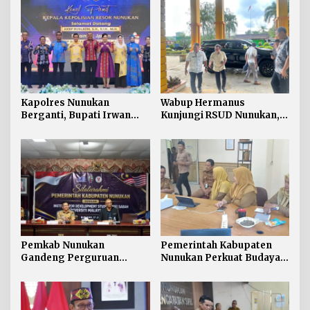
Kapolres Nunukan
Wabup Hermanus
Berganti, Bupati Irwan
Kunjungi RSUD Nunukan,
Sabri Harapkan Sinergi
Bahas Peningkatan
Jaga Stabilitas Wilayah
Pelayanan Kesehatan
Perbatasan
Pemkab Nunukan
Pemerintah Kabupaten
Gandeng Perguruan
Nunukan Perkuat Budaya
Tinggi Sabah untuk
Kerja pada Pelayanan
Dukung Pembangunan
Publik
Perbatasan