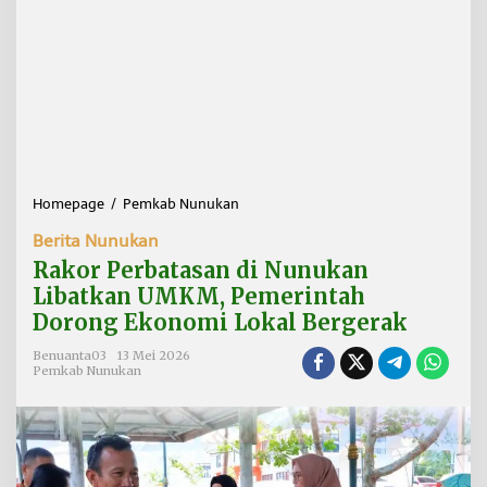
Homepage
/
Pemkab Nunukan
R
a
Berita Nunukan
k
o
Rakor Perbatasan di Nunukan
r
Libatkan UMKM, Pemerintah
P
Dorong Ekonomi Lokal Bergerak
e
r
Benuanta03
13 Mei 2026
b
Pemkab Nunukan
a
t
a
s
a
n